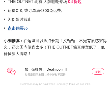
THE OUTNET 现有 大牌鞋靴专场
0.5折起
运费€10, 或订单满€300免运费。
闪促随时截止
点击购买>>
小编推荐：
在这里可以捡点长期主义鞋鞋！不光有质感穿得
久，还比国内便宜太多！THE OUTNET简直便宜疯了，低
价捡漏大牌咯！
加小编微信：
复制
每天刷刷朋友圈，精华折扣不漏掉
Dealmoon may be paid when users buy items via our links.