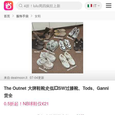
🇮🇹
4折！lulu周四疯狂上新
IT
Boticinal 夏促开抢！
速领！Stanley独家85折
Zalando 奥莱闪促！每日更新
首页
服饰手袋
女鞋
来自
dealmoon.it
07-04更新
The Outnet 大牌鞋靴史低💥SW过膝靴、Tods、Ganni
货全
0.5折起！NB球鞋仅€21