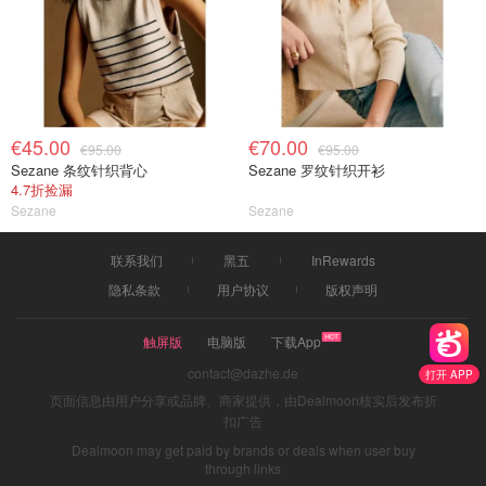
€45.00
€70.00
€95.00
€95.00
Sezane 条纹针织背心
Sezane 罗纹针织开衫
4.7折捡漏
Sezane
Sezane
联系我们
黑五
InRewards
隐私条款
用户协议
版权声明
触屏版
电脑版
下载App
contact@dazhe.de
打开 APP
页面信息由用户分享或品牌、商家提供，由Dealmoon核实后发布折
扣广告
Dealmoon may get paid by brands or deals when user buy
through links