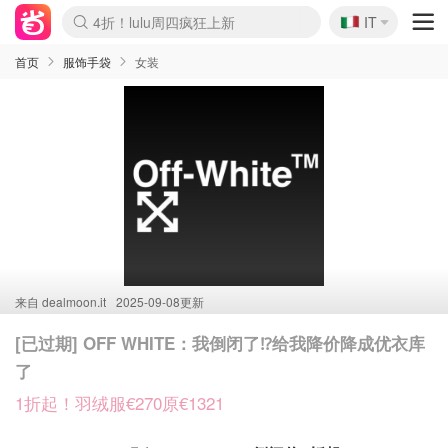
🇮🇹
4折！lulu周四疯狂上新
IT
Boticinal 夏促开抢！
速领！Stanley独家85折
Zalando 奥莱闪促！每日更新
首页
服饰手袋
女装
来自
dealmoon.it
2025-09-08更新
[已过期] OFF WHITE：我倒闭了⁉️给我降价降成优衣库
了
1折起！羽绒服€270原€1321