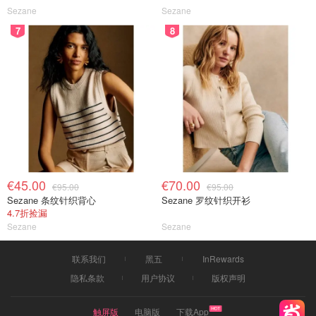
Sezane
Sezane
7
8
€45.00
€70.00
€95.00
€95.00
Sezane 条纹针织背心
Sezane 罗纹针织开衫
4.7折捡漏
Sezane
Sezane
联系我们
黑五
InRewards
隐私条款
用户协议
版权声明
触屏版
电脑版
下载App