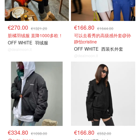
€270.00
€166.80
€1321.20
€1644.00
脏橘羽绒服 直降1000多欧！
可以去看秀的高级感外套@孙
静怡cristine
OFF WHITE
羽绒服
OFF WHITE
西装长外套
@dealmoon.it
@dealmoon.it
€334.80
€166.80
€1098.00
€552.00