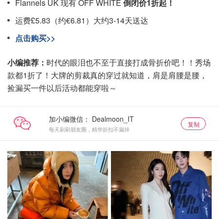
Flannels UK 现有 OFF WHITE
倒闭价1折起！
运费£5.83（约€6.81）大约3-14天送达
点击购买>>
小编推荐：
时代的眼泪也不至于直接打成骨折价吧！！秀场
款都1折了！大牌的剪裁真的穿过就知道，肩是肩腰是腰，
捡漏买一件以后活动都能穿啦～
加小编微信：
复制
每天刷刷朋友圈，精华折扣不漏掉