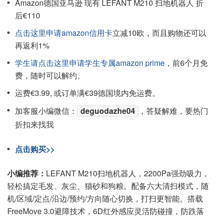
Amazon德国亚马逊 现有 LEFANT M210 扫地机器人 折
后€110
点击这里申请amazon信用卡
立减10欧，而且购物还可以
再返利1%
学生请点击这里申请学生专属amazon prime
，前6个月免
费，随时可以解约。
运费€3.99, 或订单满€39德国境内免运费。
加客服小编微信：
deguodazhe04
，答疑解难，要热门
折扣来找我
点击购买>>
小编推荐：
LEFANT M210扫地机器人，2200Pa强劲吸力，
轻松搞定毛发、灰尘、猫砂和狗粮。配备六大清扫模式，随
机/区域/定点/沿边/预约/方向随心切换，打扫更智能。搭载
FreeMove 3.0避障技术，6D红外感应灵活防碰撞，防跌落