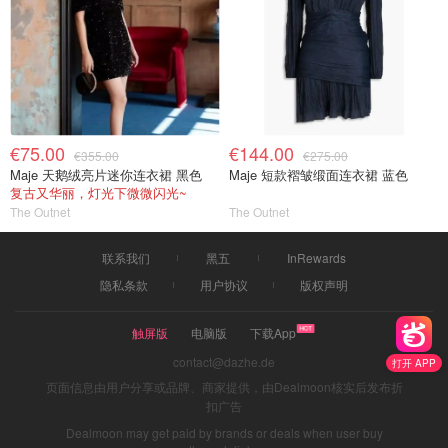
€75.00
€144.00
€355.00
€275.00
Maje 天鹅绒亮片迷你连衣裙 黑色
Maje 短款褶皱缎面连衣裙 蓝色
复古又华丽，灯光下微微闪光~
The Outnet
The Outnet
联系我们
黑五
InRewards
隐私条款
用户协议
版权声明
触屏版
电脑版
下载App
contact@dazhe.de
打开 APP
页面信息由用户分享或品牌、商家提供，由Dealmoon核实后发布折
扣广告
Dealmoon may get paid by brands or deals when user buy