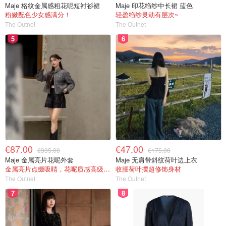
Maje 格纹金属感粗花呢短衬衫裙
Maje 印花绉纱中长裙 蓝色
粉嫩配色少女感满分！
轻盈绉纱灵动有层次~
The Outnet
The Outnet
5
6
€87.00
€47.00
€335.00
€175.00
Maje 金属亮片花呢外套
Maje 无肩带斜纹荷叶边上衣
金属亮片点缀吸睛，花呢质感高级又显贵
收腰荷叶摆超修饰身材
The Outnet
The Outnet
7
8