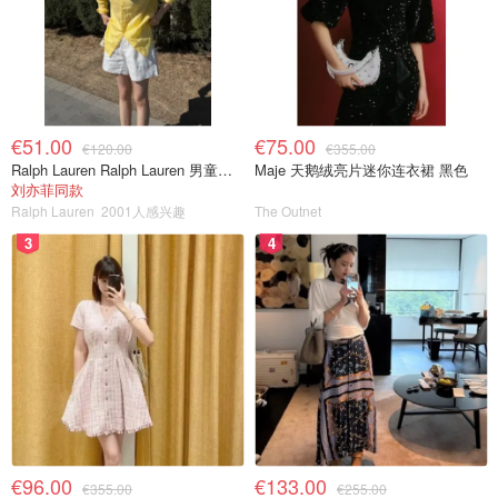
€51.00
€75.00
€120.00
€355.00
Ralph Lauren Ralph Lauren 男童亚麻衬衫
Maje 天鹅绒亮片迷你连衣裙 黑色
刘亦菲同款
Ralph Lauren
2001人感兴趣
The Outnet
3
4
€96.00
€133.00
€355.00
€255.00