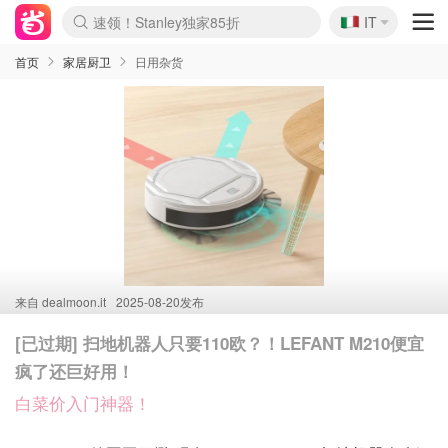
🇮🇹
速领！Stanley独家85折
IT
Boticinal 夏促开抢！
4折！lulu周四疯狂上新
Zalando 奥莱闪促！每日更新
首页
家居厨卫
日用杂货
来自
dealmoon.it
2025-08-20发布
[已过期] 扫地机器人只要110欧？！LEFANT M210便宜
疯了还巨好用！
白菜价入门神器！