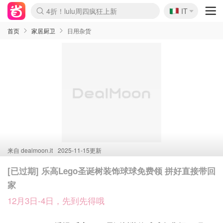
🇮🇹
4折！lulu周四疯狂上新
IT
Boticinal 夏促开抢！
速领！Stanley独家85折
Zalando 奥莱闪促！每日更新
首页
家居厨卫
日用杂货
来自
dealmoon.it
2025-11-15更新
[已过期] 乐高Lego圣诞树装饰球球免费领 拼好直接带回
家
12月3日-4日，先到先得哦