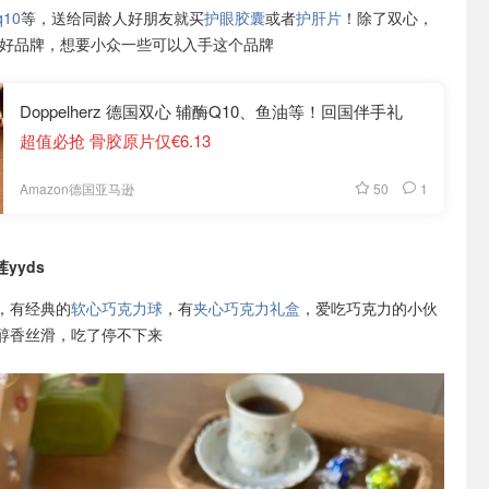
10
等，送给同龄人好朋友就买
护眼胶囊
或者
护肝片
！除了双心，
本土好品牌，想要小众一些可以入手这个品牌
Doppelherz 德国双心 辅酶Q10、鱼油等！回国伴手礼
超值必抢 骨胶原片仅€6.13
50
1
Amazon德国亚马逊
yyds
，有经典的
软心巧克力球
，有
夹心巧克力礼盒
，爱吃巧克力的小伙
醇香丝滑，吃了停不下来