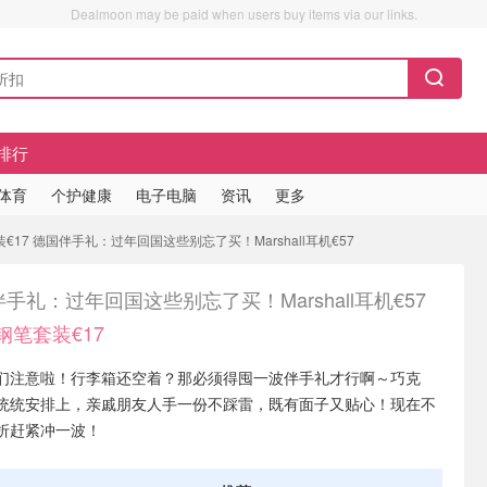
Dealmoon may be paid when users buy items via our links.
排行
/体育
个护健康
电子电脑
资讯
更多
 钢笔套装€17 德国伴手礼：过年回国这些别忘了买！Marshall耳机€57
手礼：过年回国这些别忘了买！Marshall耳机€57
ll 钢笔套装€17
们注意啦！行李箱还空着？那必须得囤一波伴手礼才行啊～巧克
统统安排上，亲戚朋友人手一份不踩雷，既有面子又贴心！现在不
折赶紧冲一波！