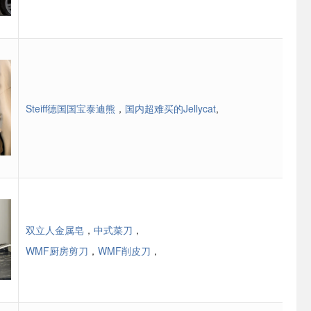
Steiff德国国宝泰迪熊
，
国内超难买的Jellycat
,
双立人金属皂
，
中式菜刀
，
WMF厨房剪刀
，
WMF削皮刀
，