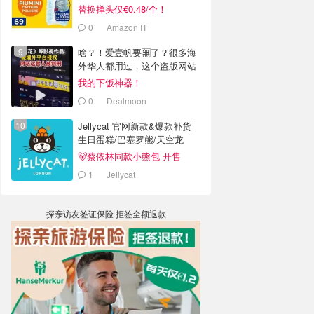
替换掸头仅€0.48/个！
0
Amazon IT
啥？！爱壹帆要🈚️了？很多海
外华人都用过，这个盗版网站
老板被判4年半
我的下饭神器！
0
Dealmoon
Jellycat 官网新款&爆款补货｜
生日蛋糕/巴塞罗熊/天空龙
🐻蔡依林同款小熊包 开售
1
Jellycat
探亲访友签证保险 拒签全额退款