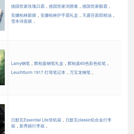
德国世家玫瑰日霜
，
德国世家润唇膏
，
德国世家眼霜
，
安娜柏林眼膜
，
安娜柏林护手霜礼盒
，
天露芬面部精油
，
雪本诗面膜
，
Lamy钢笔
，
辉柏嘉钢笔礼盒
，
辉柏嘉60色彩色铅笔
，
Leuchtturm 1917 灯塔笔记本
，
万宝龙钢笔
，
日默瓦Essential Lite登机箱
，
日默瓦classic铝合金行李
箱
，
新秀丽行李箱
，