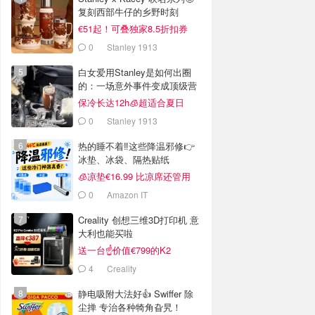
复刻西部牛仔的乡野时刻
€51起！可叠独家8.5折扣券
0
Stanley 1913
白女爱用Stanley是如何出圈
的：一场意外事件变成顶级营
销案例
保冷长达12h🧊超适合夏日
0
Stanley 1913
热的睡不着‼️这些降温邪修👉
冰垫、冰袋、隔热贴纸
🧊凉垫€16.99 比凉席还管用
0
Amazon IT
Creality 创想三维3D打印机 意
大利也能买啦
送一台☝️价值€799的K2
Combo！
4
Creality
静电吸附大法好👍 Swiffer 除
尘掸 专治各种犄角旮旯！