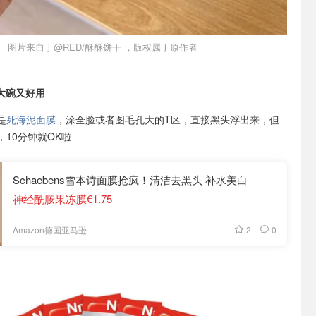
图片来自于@RED/酥酥饼干 ，版权属于原作者
宜大碗又好用
是
死海泥面膜
，涂全脸或者图毛孔大的T区，直接黑头浮出来，但
10分钟就OK啦
Schaebens雪本诗面膜抢疯！清洁去黑头 补水美白
神经酰胺果冻膜€1.75
2
0
Amazon德国亚马逊