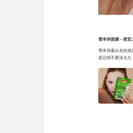
雪本诗面膜 - 便
雪本诗蕞出名的就
是记得不要涂太久，