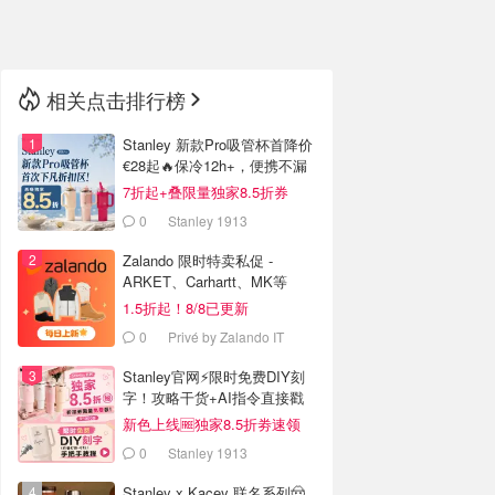
🇳🇿
新西兰
相关点击排行榜
Stanley 新款Pro吸管杯首降价
€28起🔥保冷12h+，便携不漏
水
7折起+叠限量独家8.5折券
0
Stanley 1913
Zalando 限时特卖私促 -
ARKET、Carhartt、MK等
1.5折起！8/8已更新
0
Privé by Zalando IT
Stanley官网⚡️限时免费DIY刻
字！攻略干货+AI指令直接戳
新色上线🆓独家8.5折劵速领
0
Stanley 1913
Stanley x Kacey 联名系列🤠