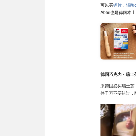
可以买
钙片
，
辅酶q
Abtei也是德国
德国巧克力 - 瑞士莲
来德国必买瑞士莲
伴千万不要错过，