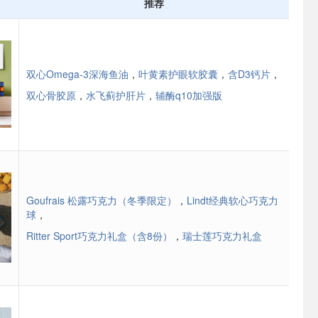
推荐
双心Omega-3深海鱼油
，
叶黄素护眼软胶囊
，
含D3钙片
，
双心骨胶原
，
水飞蓟护肝片
，
辅酶q10加强版
Goufrais 松露巧克力（冬季限定）
，
Lindt经典软心巧克力
球
，
Ritter Sport巧克力礼盒（含8份）
，
瑞士莲巧克力礼盒