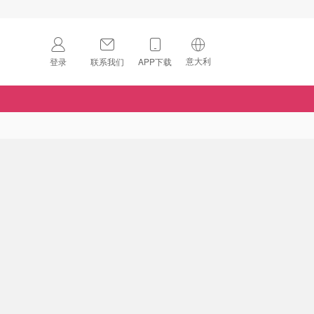
意大利
登录
联系我们
APP下载
🇺🇸
美国
🇨🇳
中国
🇨🇦
加拿大
扫码下载 App
🇬🇧
英国
Download on the
App Store
🇩🇪
德国
Download the
Android App
🇫🇷
法国
🇮🇹
意大利
🇦🇺
澳洲