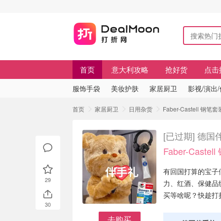
首页
意大利攻略
抢好货
点击
服饰手袋
美妆护肤
家居厨卫
影视/演出
首页
家居厨卫
日用杂货
Faber-Castell
[已过期]
德国伴
Faber-Caste
有回国打算的宝子
29
力、红酒、保健品
买等啥呢？快趁打
30
去购买