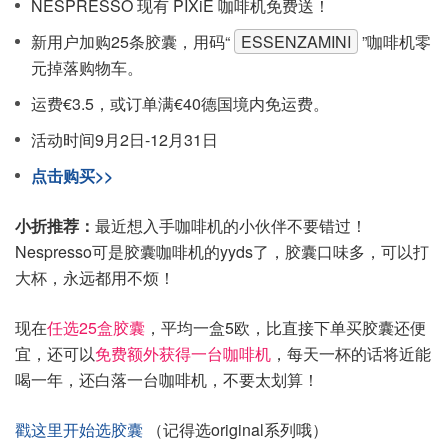
NESPRESSO 现有 PIXiE 咖啡机免费送！
新用户加购25条胶囊，用码“
ESSENZAMINI
”咖啡机零
元掉落购物车。
运费€3.5，或订单满€40德国境内免运费。
活动时间9月2日-12月31日
点击购买>>
小折推荐：
最近想入手咖啡机的小伙伴不要错过！
Nespresso可是胶囊咖啡机的yyds了，胶囊口味多，可以打
大杯，永远都用不烦！
现在
任选25盒胶囊
，平均一盒5欧，比直接下单买胶囊还便
宜，还可以
免费额外获得一台咖啡机
，每天一杯的话将近能
喝一年，还白落一台咖啡机，不要太划算！
戳这里开始选胶囊
（记得选original系列哦）