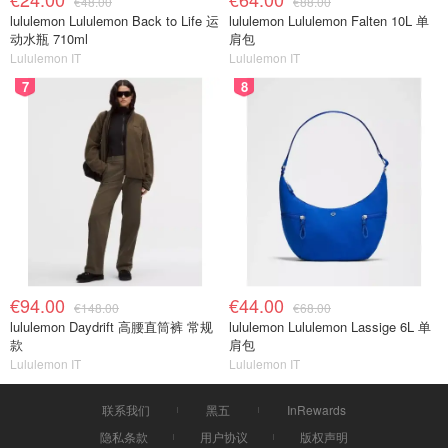
€48.00
€88.00
lululemon Lululemon Back to Life 运
lululemon Lululemon Falten 10L 单
动水瓶 710ml
肩包
Lululemon IT
Lululemon IT
7
8
€94.00
€44.00
€148.00
€68.00
lululemon Daydrift 高腰直筒裤 常规
lululemon Lululemon Lassige 6L 单
款
肩包
Lululemon IT
Lululemon IT
联系我们
黑五
InRewards
隐私条款
用户协议
版权声明