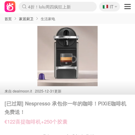
🇮🇹
4折！lulu周四疯狂上新
IT
Boticinal 夏促开抢！
速领！Stanley独家85折
Zalando 奥莱闪促！每日更新
首页
家居厨卫
生活家电
来自
dealmoon.it
2025-12-31更新
[已过期] Nespresso 承包你一年的咖啡！PIXiE咖啡机
免费送！
€122喜提咖啡机+250个胶囊