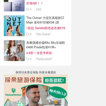
全场4折！！
0
24S
The Outnet 大促区真能捡💥
Maje 迷你针织裙€38 (原
€175）
1折起 Sandro粉色连衣裙€79
0
The Outnet
高奢跳楼价😱Miu Miu乐福鞋
€468 Prada包省¥1W+
4.8折！全是专柜款
0
TheDoubleF
探亲访友签证保险 拒签全额退款