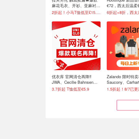
麻花毛衣、开衫、亚麻衬衫
€72，西太后温柔
等有！
€158
2折起！小马T恤低至£15.7/件
优衣库 官网清仓再降‼️
Zalando 限时特卖
JWA、Cecilie Bahnsen、
Saucony、Carhar
米菲兔等联名
等
3.7折起 T恤低至€5.9
1.5折起！8/7已