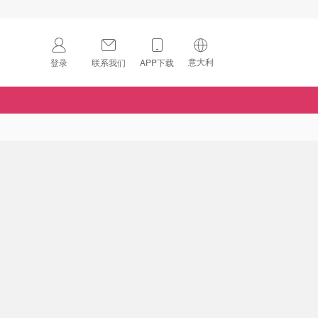
意大利
登录
联系我们
APP下载
🇺🇸
美国
🇨🇳
中国
🇨🇦
加拿大
扫码下载 App
🇬🇧
英国
Download on the
App Store
🇩🇪
德国
Download the
Android App
🇫🇷
法国
🇮🇹
意大利
🇦🇺
澳洲