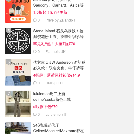
Saucony、Carhartt、Asics等
1.5折起！8/7已更新
0
Privé by Zalando IT
Stone Island 石头岛暴跌！捡
漏樱花粉卫衣、换季针织衫等
罕见3折起！大童T恤£70
0
Flannels UK
优衣库 x JW Anderson 🍂初秋
必入款！联名夹克、牛仔裤等
4折起！薄荷绿衬衫仅€14.9
0
UNIQLO IT
lululemon周二上新
define/scuba新色上线
city腋下包€70
0
Lululemon IT
24S私促起飞了
Celine/Moncler/Maxmara都在