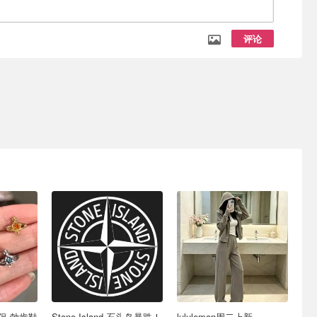
评论
品首促 勃肯鞋
Stone Island 石头岛暴跌！
lululemon周二上新