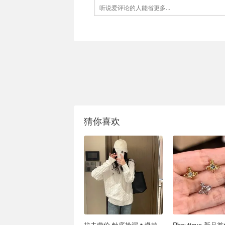
猜你喜欢
拉夫劳伦 触底捡漏🔥爆款
Rboutique 新