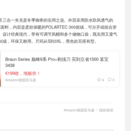
爪三合一夹克是冬季御寒的实用之选。外层采用防水防风透气的
ORE面料，内层是柔软保暖的POLARTEC 300抓绒，可分开或组合穿
。设计经典现代，带有可调节风帽和多个储物口袋，既实用又显气
制成，环保又耐用。尺码从S到3XL，黑色款百搭有型。
Braun Series 巅峰9系 Pro+剃须刀 买到立省1500 某宝
3438
€199收，地板价！
4
0
Amazon德国亚马逊
Amazon德国亚马逊
报告错误