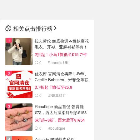
🇳🇿
新西兰
相关点击排行榜
拉夫劳伦 触底捡漏🔥爆款麻花
毛衣、开衫、亚麻衬衫等有！
2折起！小马T恤低至£15.7/件
0
Flannels UK
优衣库 官网清仓再降‼️ JWA、
Cecilie Bahnsen、米菲兔等联
名
3.7折起 T恤低至€5.9
0
UNIQLO IT
Rboutique 新品首促 勃肯鞋
€72，西太后温柔针织衫€158
6折起+8折，西太后耳钉€54
0
Rboutique
Zalando 限时特卖私促 -