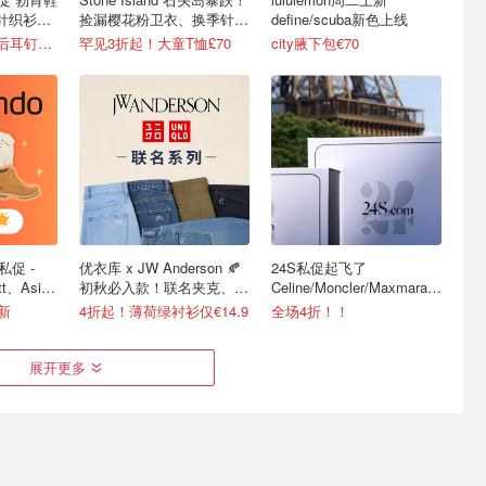
针织衫
捡漏樱花粉卫衣、换季针织
define/scuba新色上线
衫等
6折起+8折，西太后耳钉€54
罕见3折起！大童T恤£70
city腋下包€70
私促 -
优衣库 x JW Anderson 🍂
24S私促起飞了
tt、Asics
初秋必入款！联名夹克、牛
Celine/Moncler/Maxmara都
仔裤等
在
更新
4折起！薄荷绿衬衫仅€14.9
全场4折！！
展开更多