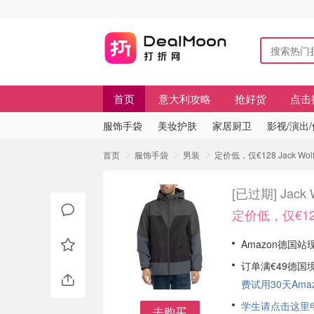
首页
意大利攻略
抢好货
点击
服饰手袋
美妆护肤
家居厨卫
影视/演出
首页
服饰手袋
男装
定价低，仅€128 Jack Wol
[已过期]
Jack
定价低，仅€12
Amazon德国站现有
订单满€49德国
费试用30天Amazo
学生请点击这里申请
去购买