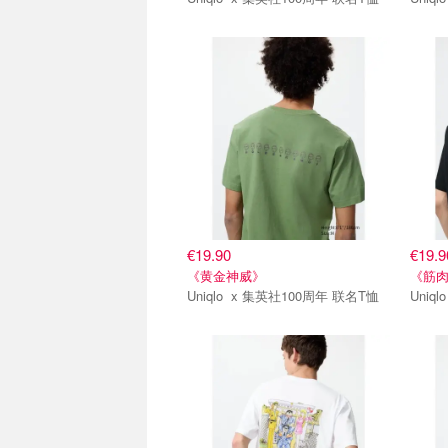
第一弹
第一
€19.90
€19.9
《黄金神威》
《筋
Uniqlo x 集英社100周年 联名T恤
第一弹
第一