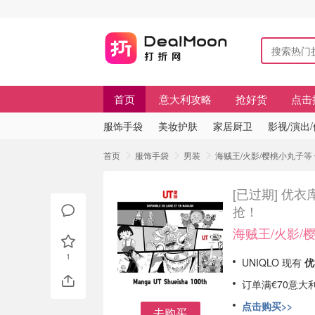
首页
意大利攻略
抢好货
点击
服饰手袋
美妆护肤
家居厨卫
影视/演出
首页
服饰手袋
男装
海贼王/火影/樱桃小丸子等
[已过期]
优衣库
抢！
海贼王/火影/
1
UNIQLO 现有
优
订单满€70意大
点击购买>>
去购买