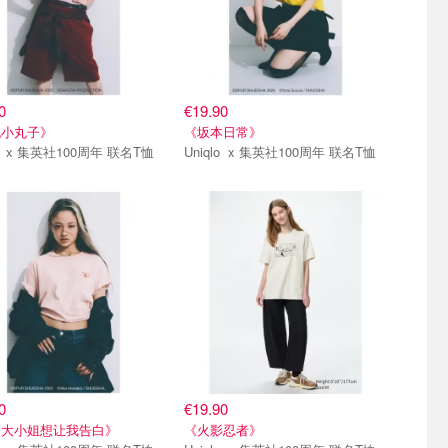
0
€19.90
桃小丸子》
《坂本日常》
Uniqlo x 集英社100周年 联名T恤
Uniqlo x 集英社100周年 联名T恤
弹
第二弹
0
€19.90
夜大小姐想让我告白》
《火影忍者》