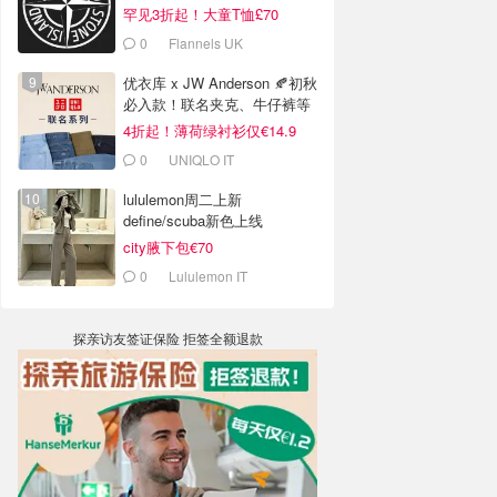
罕见3折起！大童T恤£70
0
Flannels UK
优衣库 x JW Anderson 🍂初秋
必入款！联名夹克、牛仔裤等
4折起！薄荷绿衬衫仅€14.9
0
UNIQLO IT
lululemon周二上新
define/scuba新色上线
city腋下包€70
0
Lululemon IT
探亲访友签证保险 拒签全额退款