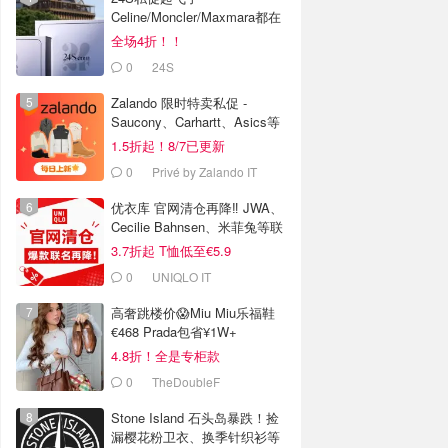
Celine/Moncler/Maxmara都在
全场4折！！
0
24S
Zalando 限时特卖私促 -
Saucony、Carhartt、Asics等
1.5折起！8/7已更新
0
Privé by Zalando IT
优衣库 官网清仓再降‼️ JWA、
Cecilie Bahnsen、米菲兔等联
名
3.7折起 T恤低至€5.9
0
UNIQLO IT
高奢跳楼价😱Miu Miu乐福鞋
€468 Prada包省¥1W+
4.8折！全是专柜款
0
TheDoubleF
Stone Island 石头岛暴跌！捡
漏樱花粉卫衣、换季针织衫等