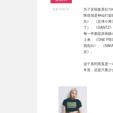
去购买
为了庆祝集英社100
更新于06-01
阵容就是神仙打架
矢》、《足球小将
了）、《GANTZ
每一件都是原画级
上来：《ONE P
我告白》、《SAK
吉》。
这个系列简直是一本
年党，还是只看少
第二弹
第二