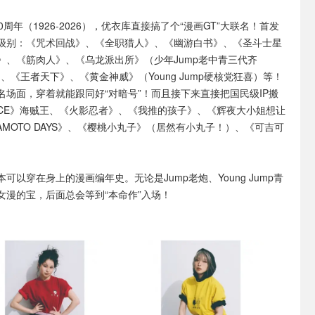
周年（1926-2026），优衣库直接搞了个“漫画GT”大联名！首发
级别：《咒术回战》、《全职猎人》、《幽游白书》、《圣斗士星
》、《筋肉人》、《乌龙派出所》（少年Jump老中青三代齐
》、《王者天下》、《黄金神威》（Young Jump硬核党狂喜）等！
名场面，穿着就能跟同好“对暗号”！而且接下来直接把国民级IP搬
IECE》海贼王、《火影忍者》、《我推的孩子》、《辉夜大小姐想让
AMOTO DAYS》、《樱桃小丸子》（居然有小丸子！）、《可吉可
可以穿在身上的漫画编年史。无论是Jump老炮、Young Jump青
女漫的宝，后面总会等到“本命作”入场！
弹
第二弹