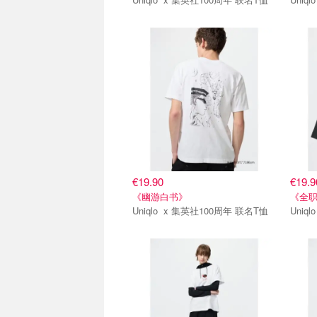
第一弹
第一
€19.90
€19.9
《幽游白书》
《全
Uniqlo x 集英社100周年 联名T恤
第一弹
第一