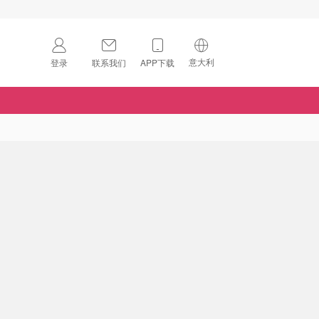
意大利
登录
联系我们
APP下载
🇺🇸
美国
🇨🇳
中国
🇨🇦
加拿大
扫码下载 App
🇬🇧
英国
Download on the
App Store
🇩🇪
德国
Download the
Android App
🇫🇷
法国
🇮🇹
意大利
🇦🇺
澳洲