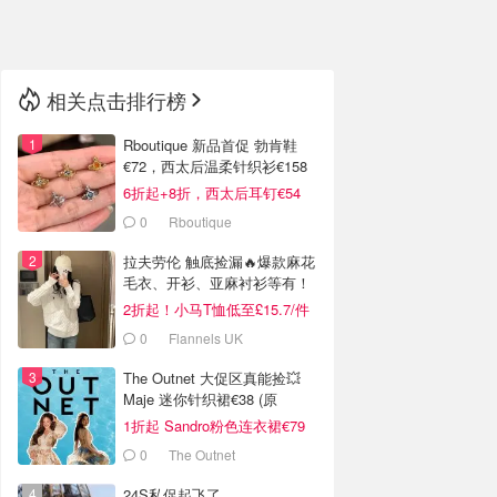
🇳🇿
新西兰
相关点击排行榜
Rboutique 新品首促 勃肯鞋
€72，西太后温柔针织衫€158
6折起+8折，西太后耳钉€54
0
Rboutique
拉夫劳伦 触底捡漏🔥爆款麻花
毛衣、开衫、亚麻衬衫等有！
2折起！小马T恤低至£15.7/件
0
Flannels UK
The Outnet 大促区真能捡💥
Maje 迷你针织裙€38 (原
€175）
1折起 Sandro粉色连衣裙€79
0
The Outnet
24S私促起飞了