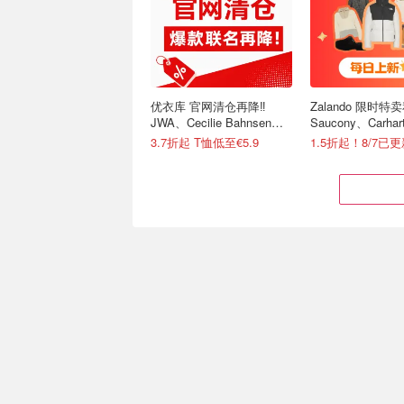
优衣库 官网清仓再降‼️
Zalando 限时特卖
JWA、Cecilie Bahnsen、
Saucony、Carhar
米菲兔等联名
等
3.7折起 T恤低至€5.9
1.5折起！8/7已
💝七夕礼物别只会送花🌹这
2026七夕情人节
些时尚单品收到真的会开
+约会指南 ❤️送
心！
扣汇总
七夕礼物怎么选？点击直接抄作业