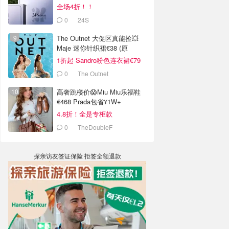
全场4折！！
0
24S
The Outnet 大促区真能捡💥
Maje 迷你针织裙€38 (原
€175）
1折起 Sandro粉色连衣裙€79
0
The Outnet
高奢跳楼价😱Miu Miu乐福鞋
€468 Prada包省¥1W+
4.8折！全是专柜款
0
TheDoubleF
探亲访友签证保险 拒签全额退款