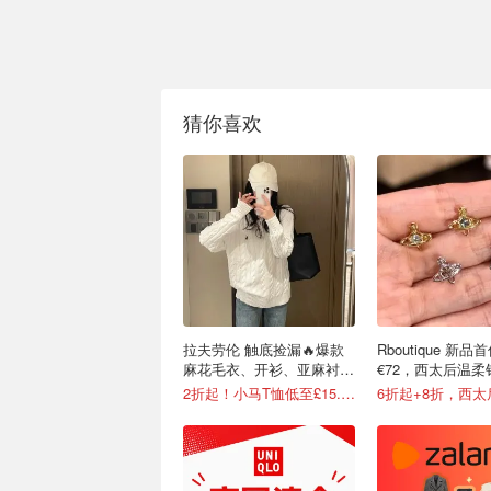
猜你喜欢
拉夫劳伦 触底捡漏🔥爆款
Rboutique 新
麻花毛衣、开衫、亚麻衬衫
€72，西太后温柔
等有！
€158
2折起！小马T恤低至£15.7/件