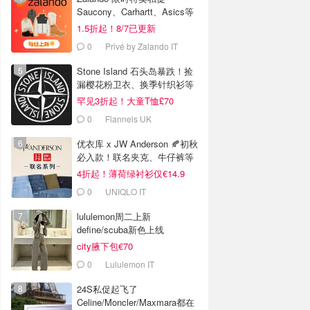
Saucony、Carhartt、Asics等
1.5折起！8/7已更新
0
Privé by Zalando IT
Stone Island 石头岛暴跌！捡
漏樱花粉卫衣、换季针织衫等
罕见3折起！大童T恤£70
0
Flannels UK
优衣库 x JW Anderson 🍂初秋
必入款！联名夹克、牛仔裤等
4折起！薄荷绿衬衫仅€14.9
0
UNIQLO IT
lululemon周二上新
define/scuba新色上线
city腋下包€70
0
Lululemon IT
24S私促起飞了
Celine/Moncler/Maxmara都在