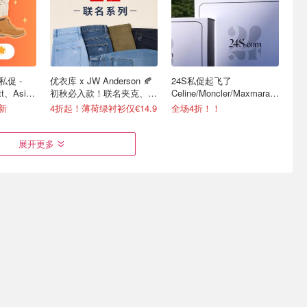
私促 -
优衣库 x JW Anderson 🍂
24S私促起飞了
tt、Asics
初秋必入款！联名夹克、牛
Celine/Moncler/Maxmara都
仔裤等
在
更新
4折起！薄荷绿衬衫仅€14.9
全场4折！！
展开更多
礼物清单
爆款预定❗️优衣库 巴恩风外
Flannels 夏促升级 🔥拉夫
礼推荐+折
套升级 零头拿下Barbour同
劳伦T恤£32，北面羽绒服
款复古腔
£75
大牌1折起 €90收西太后土星耳钉
低至€29.9起，开始期待秋天
1折起+叠9折！椰子鞋£22