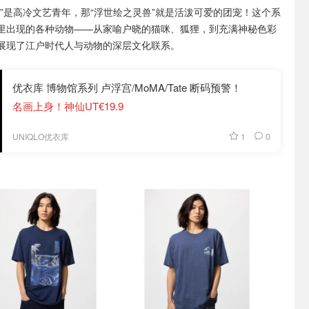
蓝”是高冷文艺青年，那“浮世绘之灵兽”就是活泼可爱的团宠！这个系
里出现的各种动物——从家喻户晓的猫咪、狐狸，到充满神秘色彩
展现了江户时代人与动物的深层文化联系。
优衣库 博物馆系列 卢浮宫/MoMA/Tate 断码预警！
名画上身！神仙UT€19.9
1
0
UNIQLO优衣库