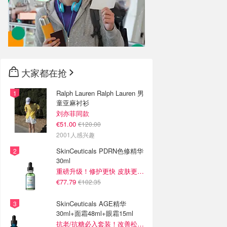
大家都在抢
Ralph Lauren Ralph Lauren 男
童亚麻衬衫
刘亦菲同款
€51.00
€120.00
2001人感兴趣
SkinCeuticals PDRN色修精华
30ml
重磅升级！修护更快 皮肤更健康！
€77.79
€102.35
SkinCeuticals AGE精华
30ml+面霜48ml+眼霜15ml
抗老/抗糖必入套装！改善松弛 饱满紧致