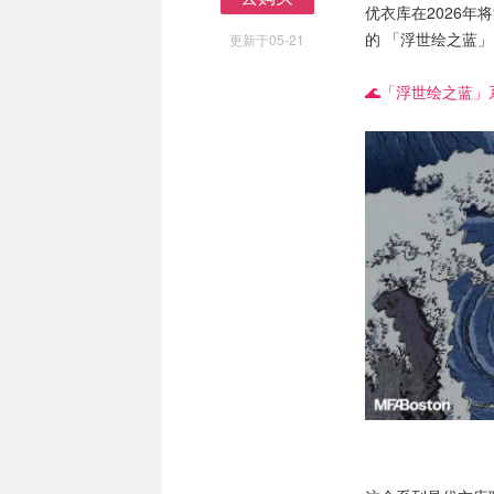
优衣库在2026
去购买
的 「浮世绘之蓝」
更新于05-21
🌊「浮世绘之蓝」