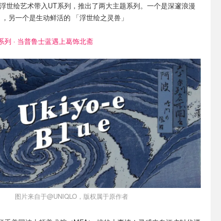
年将浮世绘艺术带入UT系列，推出了两大主题系列。一个是深邃浪漫
 ，另一个是生动鲜活的 「浮世绘之灵兽」
系列 · 当普鲁士蓝遇上葛饰北斋
图片来自于@UNIQLO，版权属于原作者