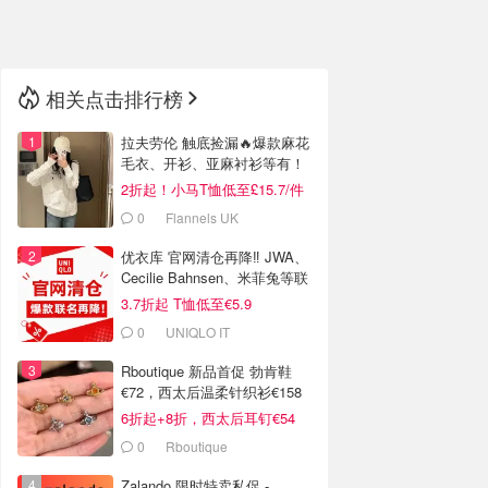
🇳🇿
新西兰
相关点击排行榜
拉夫劳伦 触底捡漏🔥爆款麻花
毛衣、开衫、亚麻衬衫等有！
2折起！小马T恤低至£15.7/件
0
Flannels UK
优衣库 官网清仓再降‼️ JWA、
Cecilie Bahnsen、米菲兔等联
名
3.7折起 T恤低至€5.9
0
UNIQLO IT
Rboutique 新品首促 勃肯鞋
€72，西太后温柔针织衫€158
6折起+8折，西太后耳钉€54
0
Rboutique
Zalando 限时特卖私促 -