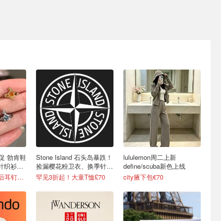
品首促 勃肯鞋
Stone Island 石头岛暴跌！
lululemon周二上新
针织衫
捡漏樱花粉卫衣、换季针织
define/scuba新色上线
衫等
6折起+8折，西太后耳钉€54
罕见3折起！大童T恤£70
city腋下包€70