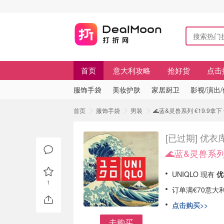
首页
意大利攻略
抢好货
点击
服饰手袋
美妆护肤
家居厨卫
影视/演出
首页
服饰手袋
男装
🌊蓝&灵兽系列 €19.9
[已过期]
优衣库
🌊蓝&灵兽系列 
UNIQLO 现有
优
1
订单满€70意大
点击购买>>
去购买