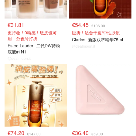
€31.81
€54.45
€106.00
更持妆！0粉感！敏皮也可
巨折！适合干皮/中性肤质！
用！分色号打折
Clarins
新版双萃精华75ml
Estee Lauder
二代DW持粉
@dealmoon.it
底液#1N1
@dealmoon.it
€74.20
€36.40
€147.00
€59.00