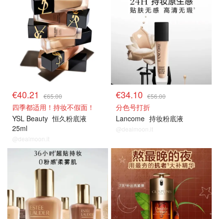
€40.21
€34.10
€65.00
€56.00
四季都适用！持妆不假面！
分色号打折
YSL Beauty
恒久粉底液
Lancome
持妆粉底液
25ml
@dealmoon.it
@dealmoon.it