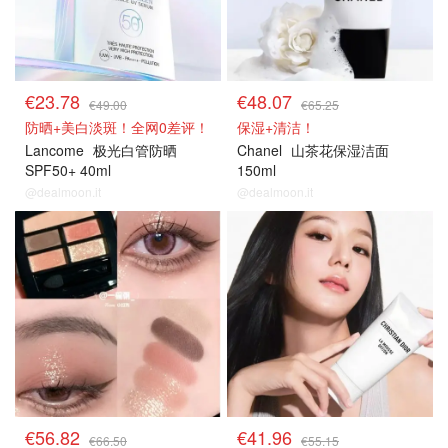
€23.78
€48.07
€49.00
€65.25
防晒+美白淡斑！全网0差评！
保湿+清洁！
Lancome
极光白管防晒
Chanel
山茶花保湿洁面
SPF50+ 40ml
150ml
@dealmoon.it
@dealmoon.it
€56.82
€41.96
€66.50
€55.15