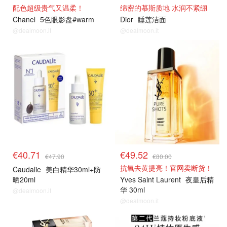
配色超级贵气又温柔！
绵密的慕斯质地 水润不紧绷
Chanel
5色眼影盘#warm
Dior
睡莲洁面
@dealmoon.it
@dealmoon.it
€40.71
€49.52
€47.90
€80.00
抗氧去黄提亮！官网卖断货！
Caudalie
美白精华30ml+防
晒20ml
Yves Saint Laurent
夜皇后精
华 30ml
@dealmoon.it
@dealmoon.it