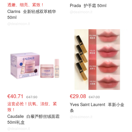
透嫩、细亮、紧致！
Prada
护手霜 50ml
Clarins
全新轻感双萃精华
@dealmoon.it
50ml
@dealmoon.it
€40.71
€29.08
€47.90
€47.00
这套必抢！抗氧、淡纹、紧
Yves Saint Laurent
革新小金
致！
条
Caudalie
白藜芦醇丝绒面霜
@dealmoon.it
50ml礼盒
@dealmoon.it