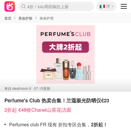
🇮🇹
4折！lulu周四疯狂上新
IT
Boticinal 夏促开抢！
速领！Stanley独家85折
Zalando 奥莱闪促！每日更新
首页
美妆护肤
身体护理
来自
dealmoon.it
07-15更新
Perfume's Club 热卖合集！兰蔻极光防晒仅€23
2折起 €48收Chanel山茶花洁面
Perfumes club FR 现有 折扣专区合集，
2折起！