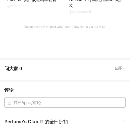
装
@dealmoon.it
@dealmoon.it
Dealmoon may be paid when users buy items via our links.
问大家
0
全部
评论
打开App写评论
Perfume's Club IT
的全部折扣