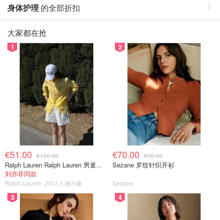
身体护理
的全部折扣
大家都在抢
1
2
€51.00
€70.00
€120.00
€95.00
Ralph Lauren Ralph Lauren 男童亚麻衬衫
Sezane 罗纹针织开衫
刘亦菲同款
Ralph Lauren
2001人感兴趣
Sezane
3
4