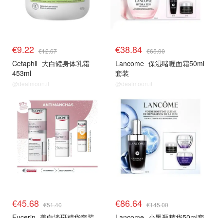
€9.22
€38.84
€12.67
€65.00
Cetaphil
大白罐身体乳霜
Lancome
保湿啫喱面霜50ml
453ml
套装
@dealmoon.it
@dealmoon.it
€45.68
€86.64
€51.40
€145.00
Eucerin
美白淡斑精华套装
Lancome
小黑瓶精华50ml套