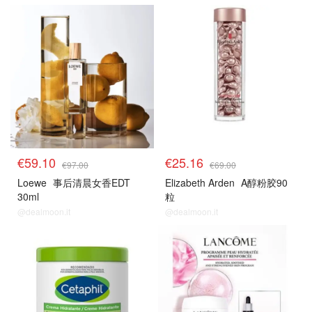
€59.10
€25.16
€97.00
€69.00
Loewe
事后清晨女香EDT
Elizabeth Arden
A醇粉胶90
30ml
粒
@dealmoon.it
@dealmoon.it