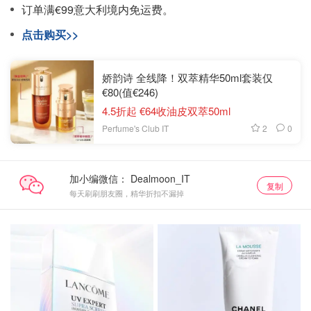
订单满€99意大利境内免运费。
点击购买>>
娇韵诗 全线降！双萃精华50ml套装仅
€80(值€246)
4.5折起 €64收油皮双萃50ml
2
0
Perfume's Club IT
加小编微信：
复制
每天刷刷朋友圈，精华折扣不漏掉