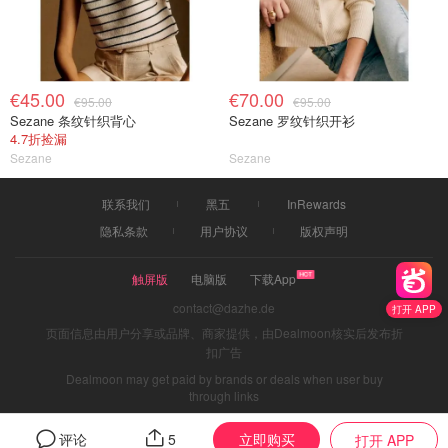
€45.00
€70.00
€95.00
€95.00
Sezane 条纹针织背心
Sezane 罗纹针织开衫
4.7折捡漏
Sezane
Sezane
联系我们
黑五
InRewards
隐私条款
用户协议
版权声明
触屏版
电脑版
下载App
contact@dazhe.de
打开 APP
页面信息由用户分享或品牌、商家提供，由Dealmoon核实后发布折
扣广告
Dealmoon may get paid by brands or deals when user buy
through links
立即购买
评论
5
打开 APP