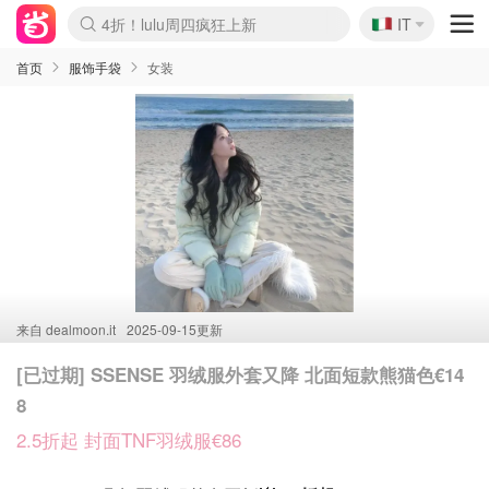
🇮🇹
4折！lulu周四疯狂上新
IT
Boticinal 夏促开抢！
速领！Stanley独家85折
Zalando 奥莱闪促！每日更新
首页
服饰手袋
女装
来自
dealmoon.it
2025-09-15更新
[已过期] SSENSE 羽绒服外套又降 北面短款熊猫色€14
8
2.5折起 封面TNF羽绒服€86