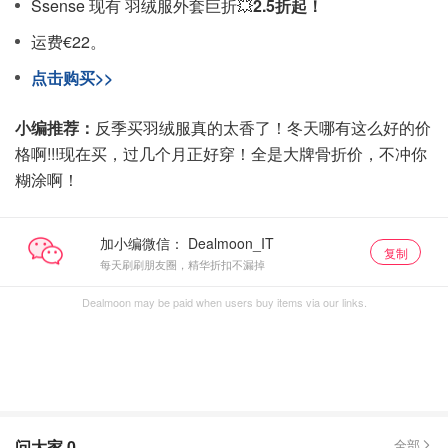
Ssense 现有 羽绒服外套巨折💥
2.5折起！
运费€22。
点击购买>>
小编推荐：
反季买羽绒服真的太香了！冬天哪有这么好的价
格啊!!!现在买，过几个月正好穿！全是大牌骨折价，不冲你
糊涂啊！
加小编微信：
复制
每天刷刷朋友圈，精华折扣不漏掉
Dealmoon may be paid when users buy items via our links.
问大家
0
全部