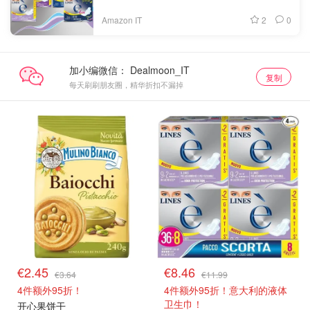
2
0
Amazon IT
加小编微信：
复制
每天刷刷朋友圈，精华折扣不漏掉
€2.45
€8.46
€3.64
€11.99
4件额外95折！
4件额外95折！意大利的液体
卫生巾！
开心果饼干