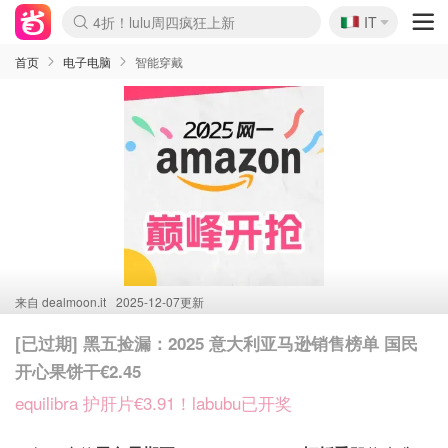
🇮🇹
4折！lulu周四疯狂上新
IT
Boticinal 夏促开抢！
速领！Stanley独家85折
Zalando 奥莱闪促！每日更新
首页
电子电脑
智能穿戴
来自
dealmoon.it
2025-12-07更新
[已过期] 黑五捡漏：2025 意大利亚马逊销售榜单 国民
开心果饼干€2.45
equilibra 护肝片€3.91！labubu已开奖