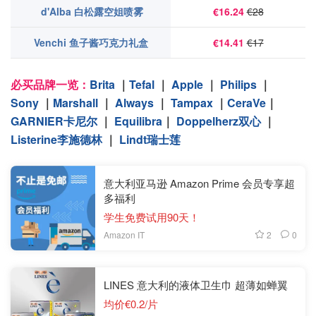
d'Alba 白松露空姐喷雾
€16.24
€28
Venchi 鱼子酱巧克力礼盒
€14.41
€17
必买品牌一览：
Brita
｜
Tefal
｜
Apple
｜
Philips
｜
Sony
｜
Marshall
｜
Always
｜
Tampax
｜
CeraVe
｜
GARNIER卡尼尔
｜
Equilibra
｜
Doppelherz双心
｜
Listerine李施德林
｜
Lindt瑞士莲
意大利亚马逊 Amazon Prime 会员专享超
多福利
学生免费试用90天！
2
0
Amazon IT
LINES 意大利的液体卫生巾 超薄如蝉翼
均价€0.2/片