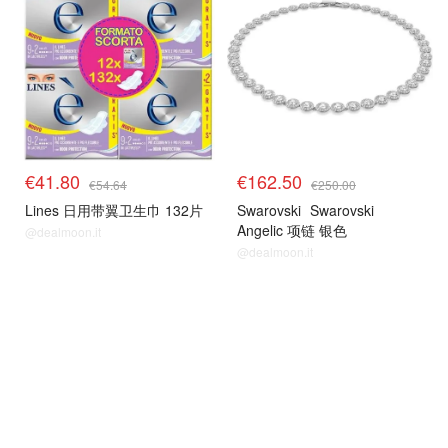
€41.80
€162.50
€54.64
€250.00
Lines 日用带翼卫生巾 132片
Swarovski
Swarovski
Angelic 项链 银色
@dealmoon.it
@dealmoon.it