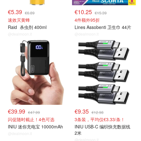
€5.39
€10.25
€6.89
€15.39
速效灭黄蜂
4件额外95折
Raid
杀虫剂 400ml
Lines Assobenti 卫生巾 44片
@dealmoon.it
@dealmoon.it
€39.99
€9.35
€47.99
€12.98
闪促随时截止！4色可选
3条装，平均仅€3.33/条！
INIU 迷你充电宝 10000mAh
INIU USB-C 编织快充数据线
2米
@dealmoon.it
@dealmoon.it