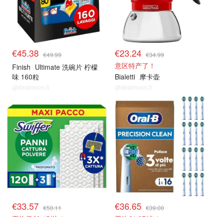
€45.38
€23.24
€49.99
€34.99
意区特产了！
Finish
Ultimate 洗碗片 柠檬
味 160粒
Bialetti
摩卡壶
@dealmoon.it
@dealmoon.it
€33.57
€36.65
€50.11
€39.00