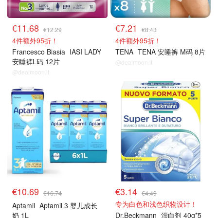
€11.68
€7.21
€12.29
€8.43
4件额外95折！
4件额外95折！
Francesco Biasia
IASI LADY
TENA
TENA 安睡裤 M码 8片
安睡裤L码 12片
@dealmoon.it
@dealmoon.it
€10.69
€3.14
€16.74
€4.49
专为白色和浅色织物设计！
Aptamil
Aptamil 3 婴儿成长
奶 1L
Dr.Beckmann
漂白剂 40g*5