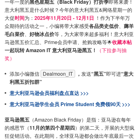
一年一度的
黑色星期五（Black Friday）打折季
即将来袭！
意大利黑五是什么时候？今年的意大利黑五&网络星期一的
大促
时间
为：
2025年11月20日 - 12月1日
！作为下半年万
众期待的活动之一，小编将带大家感受
各品类史低价
、
薅羊
毛白菜价
、
好物冰点价
等，为大家带来超多福利！意大利亚
马逊黑五价汇总、Prime会员申请、抢购攻略等🌟
收藏本帖
一起玩转 Amazon IT 意大利亚马逊黑五！
（下拉参与抽
奖）
添加小编微信
Dealmoon_IT
，
发送
“黑五”
即可进
“意大
利黑五折扣群”
意大利亚马逊会员福利盘点直达 >>>
意大利亚马逊学生会员 Prime Student 免费领90天 >>>
亚马逊黑五
（Amazon Black Friday）是指：亚马逊在每年
的感恩节（
11月的第四个星期四
）的第二天，开展的大型疯
狂促销活动。在此期间，全球亚马逊都会做出年底最后一次