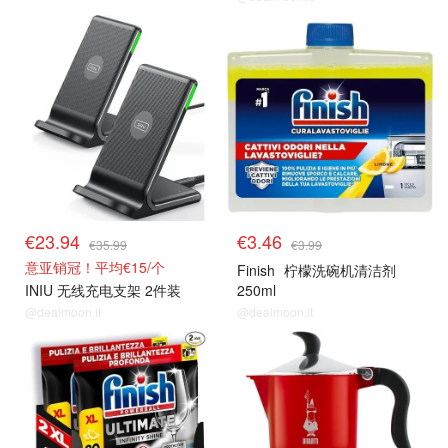
€23.94
€3.46
€35.99
€3.99
意亚销冠！平均€15/个
Finish
柠檬洗碗机清洁剂
INIU 无线充电支架 2件装
250ml
@dealmoon.it
@dealmoon.it