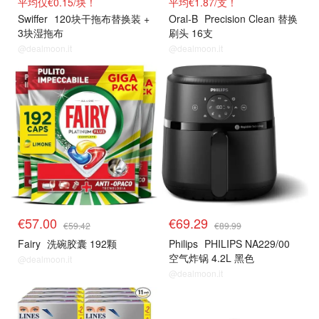
平均仅€0.15/块！
平均€1.87/支！
Swiffer
120块干拖布替换装 +
Oral-B
Precision Clean 替换
3块湿拖布
刷头 16支
@dealmoon.it
@dealmoon.it
€57.00
€69.29
€59.42
€89.99
Fairy
洗碗胶囊 192颗
Philips
PHILIPS NA229/00
空气炸锅 4.2L 黑色
@dealmoon.it
@dealmoon.it