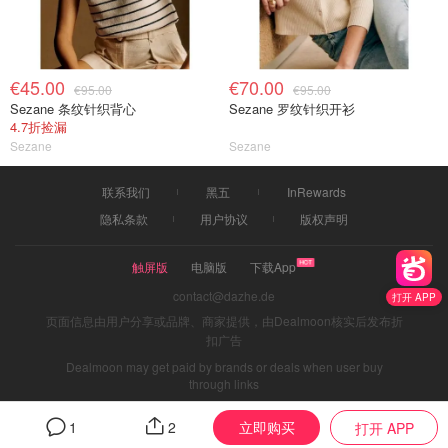
€45.00
€70.00
€95.00
€95.00
Sezane 条纹针织背心
Sezane 罗纹针织开衫
4.7折捡漏
Sezane
Sezane
联系我们
黑五
InRewards
隐私条款
用户协议
版权声明
触屏版
电脑版
下载App
contact@dazhe.de
打开 APP
页面信息由用户分享或品牌、商家提供，由Dealmoon核实后发布折
扣广告
Dealmoon may get paid by brands or deals when user buy
through links
立即购买
1
2
打开 APP