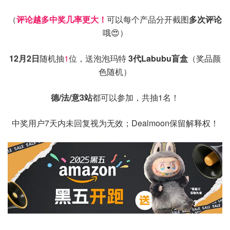
（
评论越多中奖几率更大！
可以每个产品分开截图
多次评论
哦😍）
12月2日
随机抽
1
位，送泡泡玛特
3代Labubu盲盒
（奖品颜
色随机）
德/法/意3站
都可以参加，共抽1名！
中奖用户7天内未回复视为无效；Dealmoon保留解释权！