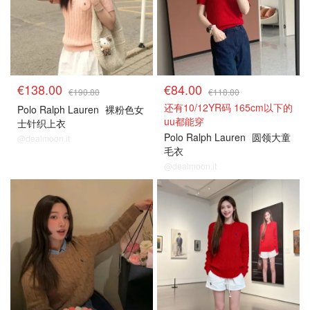
€138.00
€84.00
€190.80
€118.80
还有10/12YR码 165cm以下的
Polo Ralph Lauren
裸粉色女
uu都能穿
士针织上衣
Polo Ralph Lauren
圆领大童
@dealmoon.it
毛衣
@dealmoon.it