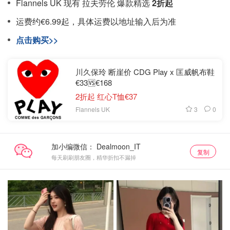
Flannels UK 现有 拉夫劳伦 爆款精选
2折起
运费约€6.99起，具体运费以地址输入后为准
点击购买>>
川久保玲 断崖价 CDG Play x 匡威帆布鞋
€33🆚€168
2折起 红心T恤€37
3
0
Flannels UK
加小编微信：
复制
每天刷刷朋友圈，精华折扣不漏掉