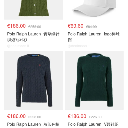
€186.00
€69.60
€258.00
€84.00
Polo Ralph Lauren
青草绿针
Polo Ralph Lauren
logo棒球
织短袖衬衫
帽
@dealmoon.it
@dealmoon.it
€186.00
€186.00
€228.00
€226.80
Polo Ralph Lauren
灰蓝色扭
Polo Ralph Lauren
V领针织