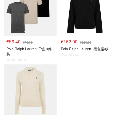
€56.40
€162.00
€78.00
€228.00
Polo Ralph Lauren
T恤 3件
Polo Ralph Lauren
黑色帽衫
装
@dealmoon.it
@dealmoon.it