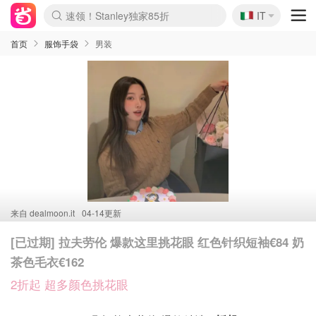
🇮🇹
速领！Stanley独家85折
IT
Boticinal 夏促开抢！
4折！lulu周四疯狂上新
Zalando 奥莱闪促！每日更新
首页
服饰手袋
男装
来自
dealmoon.it
04-14更新
[已过期] 拉夫劳伦 爆款这里挑花眼 红色针织短袖€84 奶
茶色毛衣€162
2折起 超多颜色挑花眼