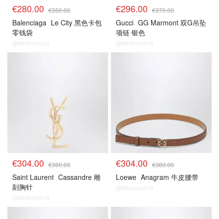
€280.00
€296.00
€350.00
€370.00
Balenciaga
Le City 黑色卡包
Gucci
GG Marmont 双G吊坠
零钱袋
项链 银色
@dealmoon.it
@dealmoon.it
€304.00
€304.00
€380.00
€380.00
Saint Laurent
Cassandre 雕
Loewe
Anagram 牛皮腰带
刻胸针
@dealmoon.it
@dealmoon.it