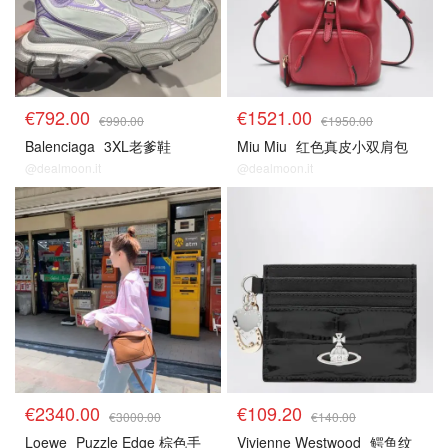
€792.00
€1521.00
€990.00
€1950.00
Balenciaga
3XL老爹鞋
Miu Miu
红色真皮小双肩包
@dealmoon.it
@dealmoon.it
€2340.00
€109.20
€3000.00
€140.00
Loewe
Puzzle Edge 棕色手
Vivienne Westwood
鳄鱼纹