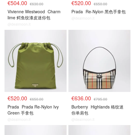
€504.00
€520.00
€630.00
€650.00
Vivienne Westwood
Charm
Prada
Re-Nylon 黑色手拿包
lime 鳄鱼纹漆皮迷你包
@dealmoon.it
@dealmoon.it
€520.00
€636.00
€650.00
€795.00
Prada
Prada Re-Nylon Ivy
Burberry
Highlands 格纹迷
Green 手拿包
你单肩包
@dealmoon.it
@dealmoon.it