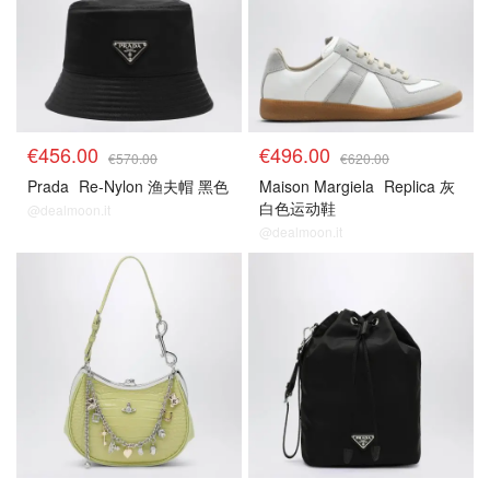
€456.00
€496.00
€570.00
€620.00
Prada
Re-Nylon 渔夫帽 黑色
Maison Margiela
Replica 灰
白色运动鞋
@dealmoon.it
@dealmoon.it