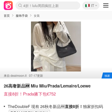
🇮🇹
4折！lulu周四疯狂上新
IT
Boticinal 夏促开抢！
速领！Stanley独家85折
Zalando 奥莱闪促！每日更新
首页
服饰手袋
女装
来自
dealmoon.it
07-17更新
独家
26高奢新品🆕 Miu Miu/Prada/Lemaire/Loewe
直接8折！Prada腋下包€752
TheDoubleF 现有 26秋冬新品🆕
直接8折！
独家折扣码