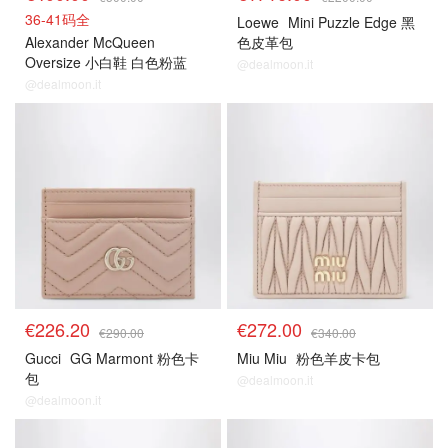
36-41码全
Loewe
Mini Puzzle Edge 黑
Alexander McQueen
色皮革包
Oversize 小白鞋 白色粉蓝
@dealmoon.it
@dealmoon.it
€226.20
€272.00
€290.00
€340.00
Gucci
GG Marmont 粉色卡
Miu Miu
粉色羊皮卡包
包
@dealmoon.it
@dealmoon.it