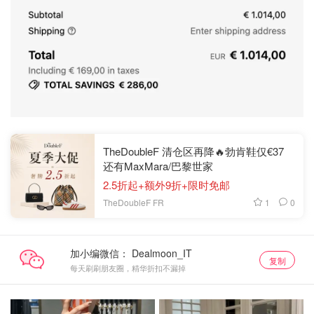
TheDoubleF 清仓区再降🔥勃肯鞋仅€37
还有MaxMara/巴黎世家
2.5折起+额外9折+限时免邮
1
0
TheDoubleF FR
加小编微信：
复制
每天刷刷朋友圈，精华折扣不漏掉