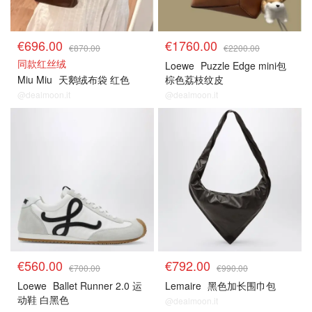
€696.00
€1760.00
€870.00
€2200.00
同款红丝绒
Loewe
Puzzle Edge mini包
Miu Miu
天鹅绒布袋 红色
棕色荔枝纹皮
@dealmoon.it
@dealmoon.it
€560.00
€792.00
€700.00
€990.00
Loewe
Ballet Runner 2.0 运
Lemaire
黑色加长围巾包
动鞋 白黑色
@dealmoon.it