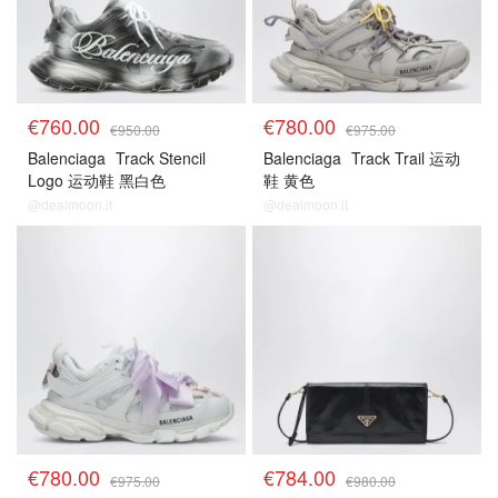
€760.00
€780.00
€950.00
€975.00
Balenciaga
Track Stencil
Balenciaga
Track Trail 运动
Logo 运动鞋 黑白色
鞋 黄色
@dealmoon.it
@dealmoon.it
€780.00
€784.00
€975.00
€980.00