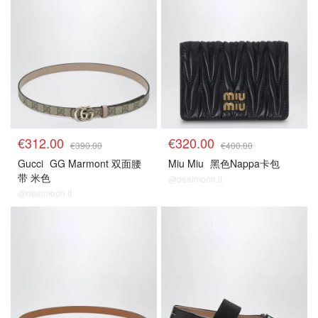
€312.00
€320.00
€390.00
€400.00
Gucci
GG Marmont 双面腰
Miu Miu
黑色Nappa卡包
带 米色
@dealmoon.it
@dealmoon.it