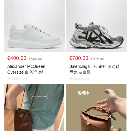
€400.00
€780.00
€500.00
€975.00
Alexander McQueen
Balenciaga
Runner 运动鞋
Oversize 白色运动鞋
尼龙 灰白黑
@dealmoon.it
@dealmoon.it