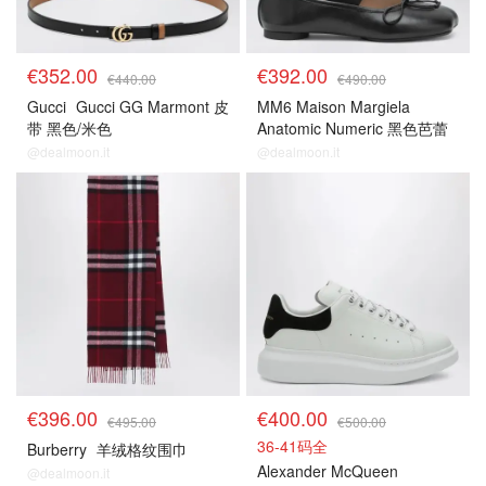
€352.00
€392.00
€440.00
€490.00
Gucci
Gucci GG Marmont 皮
MM6 Maison Margiela
带 黑色/米色
Anatomic Numeric 黑色芭蕾
平底鞋
@dealmoon.it
@dealmoon.it
€396.00
€400.00
€495.00
€500.00
36-41码全
Burberry
羊绒格纹围巾
Alexander McQueen
@dealmoon.it