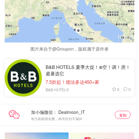
图片来自于@Groupon，版权属于原作者
B&B HOTELS 夏季大促！❄️空！调！房！
避暑选它
7.5折起！德法多达450+家
6
0
B&B HOTELS
加小编微信：
复制
每天刷刷朋友圈，精华折扣不漏掉
抢券直达
关注我们~