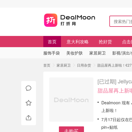
首页
意大利攻略
抢好货
点击
服饰手袋
美妆护肤
家居厨卫
影视/演出
首页
家居厨卫
日用杂货
甜品屋再上新啦！€27.
[已过期]
Jel
甜品屋再上新啦
Dealmoon 
上新啦！
7月17日起仅在
pin+贴纸
去购买