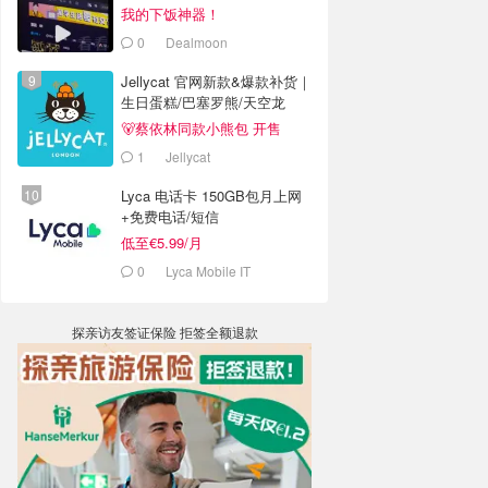
老板被判4年半
我的下饭神器！
0
Dealmoon
Jellycat 官网新款&爆款补货｜
生日蛋糕/巴塞罗熊/天空龙
🐻蔡依林同款小熊包 开售
1
Jellycat
Lyca 电话卡 150GB包月上网
+免费电话/短信
低至€5.99/月
0
Lyca Mobile IT
探亲访友签证保险 拒签全额退款