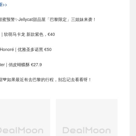
>>
甜蜜预警✨Jellycat甜品屋「巴黎限定」三姐妹来袭！
ron | 软萌马卡龙 新款紫色，€40
int Honoré | 优雅圣多诺黑 €50
lmier | 俏皮蝴蝶酥 €27.9
甜💙如果最近有去巴黎的行程，别忘记去看看呀！