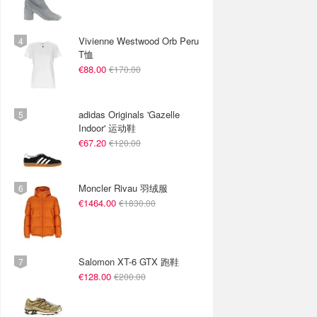
Vivienne Westwood Orb Peru
T恤
€88.00
€170.00
adidas Originals 'Gazelle
Indoor' 运动鞋
€67.20
€120.00
Moncler Rivau 羽绒服
€1464.00
€1830.00
Salomon XT-6 GTX 跑鞋
€128.00
€200.00