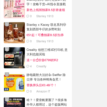
字！攻略干货+AI指令直接戳
新色上线🆓独家8.5折劵速领
0
Stanley 1913
Stanley x Kacey 联名系列🤠
复刻西部牛仔的乡野时刻
€51起！可叠独家8.5折扣券
0
Stanley 1913
Creality 创想三维3D打印机 意
大利也能买啦
送一台☝️价值€799的K2
Combo！
4
Creality
静电吸附大法好👍 Swiffer 除
尘掸 专治各种犄角旮旯！
替换掸头仅€0.48/个！
0
Amazon IT
啥？！爱壹帆要🈚️了？很多海
外华人都用过，这个盗版网站