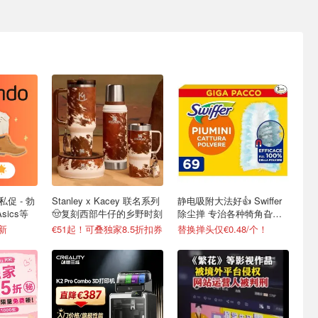
私促 - 勃
Stanley x Kacey 联名系列
静电吸附大法好👍 Swiffer
sics等
🤠复刻西部牛仔的乡野时刻
除尘掸 专治各种犄角旮
旯！
更新
€51起！可叠独家8.5折扣券
替换掸头仅€0.48/个！