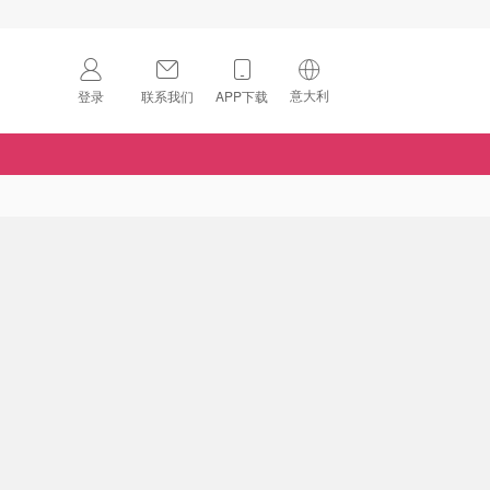
意大利
登录
联系我们
APP下载
🇺🇸
美国
🇨🇳
中国
🇨🇦
加拿大
扫码下载 App
🇬🇧
英国
Download on the
App Store
🇩🇪
德国
Download the
Android App
🇫🇷
法国
🇮🇹
意大利
🇦🇺
澳洲