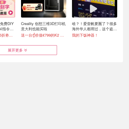
时免费DIY
Creality 创想三维3D打印机
啥？！爱壹帆要🈚️了？很多
AI指令直
意大利也能买啦
海外华人都用过，这个盗版
网站老板被判4年半
新色上线🆓独家8.5折劵速领
送一台☝️价值€799的K2 Combo！
我的下饭神器！
展开更多
吸管杯已升
Stanley 全网爆火宠物碗🐶
2026 意大利 Saldi Estivi
🆙告别漏水
欧洲终于上市！速抢！！
夏季打折季📢正式开抢
免费领独家8.5折券+可定制图案
独家叠8.5折
Stanley罕见5.1折起 大牌墨镜5折起