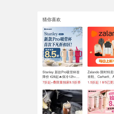
猜你喜欢
Stanley 新款Pro吸管杯首
Zalando 限时特卖
降价 €28起🔥保冷12h+，
肯鞋、Carhartt、A
便携不漏水
7折起+叠限量独家8.5折券
1.5折起！8/5已