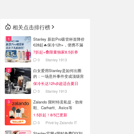
🇳🇿
新西兰
相关点击排行榜
Stanley 新款Pro吸管杯首降价
€28起🔥保冷12h+，便携不漏
水
7折起+叠限量独家8.5折券
0
Stanley 1913
白女爱用Stanley是如何出圈
的：一场意外事件变成顶级营
销案例
保冷长达12h🧊超适合夏日
0
Stanley 1913
Zalando 限时特卖私促 - 勃肯
鞋、Carhartt、Asics等
1.5折起！8/5已更新
0
Privé by Zalando IT
Stanley官网⚡️限时免费DIY刻