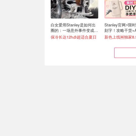
白女爱用Stanley是如何出
Stanley官网⚡️限
圈的：一场意外事件变成顶
刻字！攻略干货+
级营销案例
接戳
保冷长达12h🧊超适合夏日
Jellycat 官网新款&爆款补
Stanley PRO 
货｜生日蛋糕/巴塞罗熊/天
级至Next Level
空龙
颜值超高
🐻蔡依林同款小熊包 开售