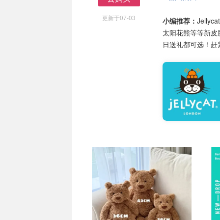
去购买
更新于07-03
小编推荐：
Jel
太阳花熊等等新皮
日送礼都可选！赶