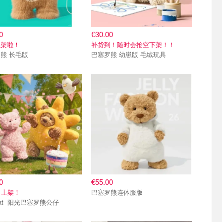
0
€30.00
上架啦！
补货到！随时会抢空下架！！
熊 长毛版
巴塞罗熊 幼崽版 毛绒玩具
0
€55.00
日上架！
巴塞罗熊连体服版
Jellycat 阳光巴塞罗熊公仔