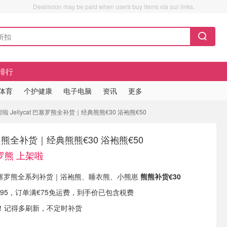
Dealmoon may be paid when users buy items via our links.
排行
/体育
个护健康
电子电脑
资讯
更多
 Jellycat 巴塞罗熊全补货｜经典熊熊€30 浴袍熊€50
巴塞罗熊全补货｜经典熊熊€30 浴袍熊€50
罗熊 上架啦
现有 巴塞罗熊全系列补货｜浴袍熊、睡衣熊、小熊崽
熊熊补货€30
.95，订单满€75免运费，到手价已包含税费
！记得多刷新，不定时补货