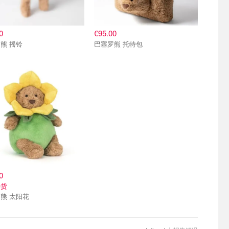
0
€95.00
熊 摇铃
巴塞罗熊 托特包
0
补货
熊 太阳花