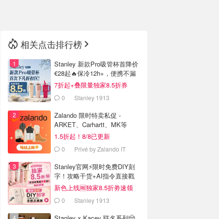
🇳🇿
新西兰
相关点击排行榜
Stanley 新款Pro吸管杯首降价
€28起🔥保冷12h+，便携不漏
水
7折起+叠限量独家8.5折券
0
Stanley 1913
Zalando 限时特卖私促 -
ARKET、Carhartt、MK等
1.5折起！8/8已更新
0
Privé by Zalando IT
Stanley官网⚡️限时免费DIY刻
字！攻略干货+AI指令直接戳
新色上线🆓独家8.5折劵速领
0
Stanley 1913
Stanley x Kacey 联名系列🤠