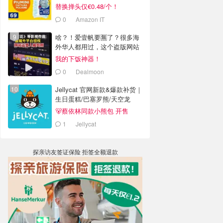
替换掸头仅€0.48/个！
0
Amazon IT
啥？！爱壹帆要🈚️了？很多海
外华人都用过，这个盗版网站
老板被判4年半
我的下饭神器！
0
Dealmoon
Jellycat 官网新款&爆款补货｜
生日蛋糕/巴塞罗熊/天空龙
🐻蔡依林同款小熊包 开售
1
Jellycat
探亲访友签证保险 拒签全额退款