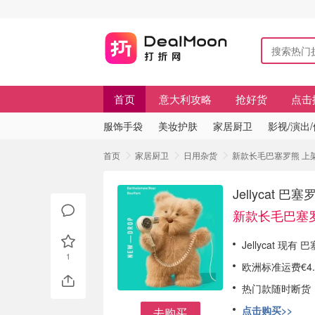
首页
意大利攻略
抢好货
点击
服饰手袋
美妆护肤
家居厨卫
影视/演出
首页
家居厨卫
日用杂货
新款长毛巴塞罗熊 上架啦
Jellycat 
新款长毛巴塞
Jellycat 
1
欧洲标准运费€4
热门款随时断货
点击购买>>
去购买