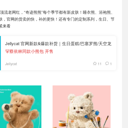
lycat顶流老网红，“奇迹熊熊”每个季节都有新皮肤！睡衣熊、浴袍熊、
肤，官网的货卖的快，补的更快！还有专门的定制系列，生日、节
紧来看
Jellycat 官网新款&爆款补货｜生日蛋糕/巴塞罗熊/天空龙
🐻蔡依林同款小熊包 开售
11
1
Jellycat