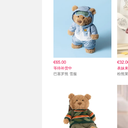
€65.00
€32.0
等待补货中
表妹
巴塞罗熊 雪服
粉熊