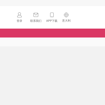
意大利
登录
联系我们
APP下载
🇺🇸
美国
🇨🇳
中国
🇨🇦
加拿大
扫码下载 App
🇬🇧
英国
Download on the
App Store
🇩🇪
德国
Download the
Android App
🇫🇷
法国
🇮🇹
意大利
🇦🇺
澳洲