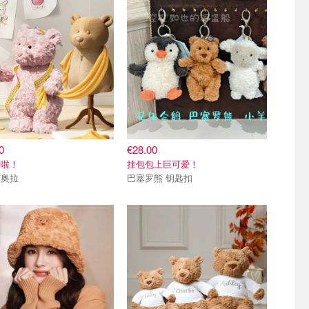
0
€28.00
来啦！
挂包包上巨可爱！
莱奥拉
巴塞罗熊 钥匙扣