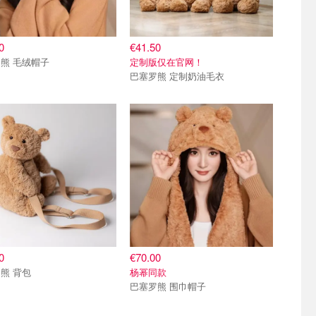
0
€41.50
熊 毛绒帽子
定制版仅在官网！
巴塞罗熊 定制奶油毛衣
0
€70.00
熊 背包
杨幂同款
巴塞罗熊 围巾帽子