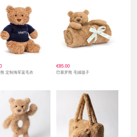
0
€85.00
熊 定制海军蓝毛衣
巴塞罗熊 毛绒毯子