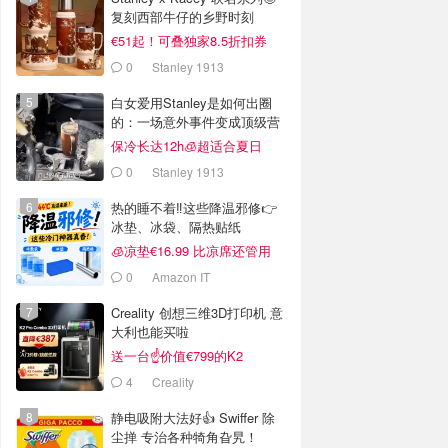
复刻西部牛仔的乡野时刻
€51起！可叠独家8.5折扣券
0
Stanley 1913
白女爱用Stanley是如何出圈
的：一场意外事件变成顶级营
销案例
保冷长达12h🧊超适合夏日
0
Stanley 1913
热的睡不着‼️这些降温邪修👉
冰垫、冰袋、隔热贴纸
🧊凉垫€16.99 比凉席还管用
0
Amazon IT
Creality 创想三维3D打印机 意
大利也能买啦
送一台☝️价值€799的K2
Combo！
4
Creality
静电吸附大法好👍 Swiffer 除
尘掸 专治各种犄角旮旯！