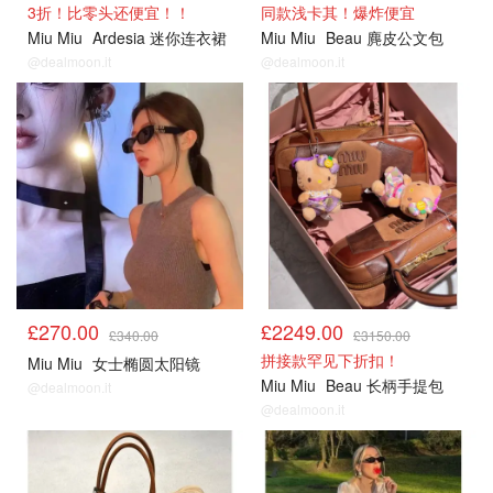
3折！比零头还便宜！！
同款浅卡其！爆炸便宜
Miu Miu
Ardesia 迷你连衣裙
Miu Miu
Beau 麂皮公文包
@dealmoon.it
@dealmoon.it
£270.00
£2249.00
£340.00
£3150.00
拼接款罕见下折扣！
Miu Miu
女士椭圆太阳镜
Miu Miu
Beau 长柄手提包
@dealmoon.it
@dealmoon.it