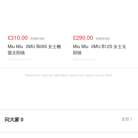
£310.00
£290.00
£380.00
£360.00
Miu Miu
0MU B09S 女士椭
Miu Miu
0MU B12S 女士太
圆太阳镜
阳镜
@dealmoon.it
@dealmoon.it
Dealmoon may be paid when users buy items via our links.
问大家
0
全部