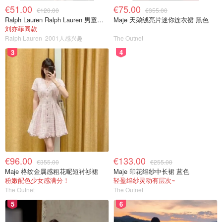
€51.00
€75.00
€120.00
€355.00
Ralph Lauren Ralph Lauren 男童亚麻衬衫
Maje 天鹅绒亮片迷你连衣裙 黑色
刘亦菲同款
Ralph Lauren
2001人感兴趣
The Outnet
3
4
€96.00
€133.00
€355.00
€255.00
Maje 格纹金属感粗花呢短衬衫裙
Maje 印花绉纱中长裙 蓝色
粉嫩配色少女感满分！
轻盈绉纱灵动有层次~
The Outnet
The Outnet
5
6