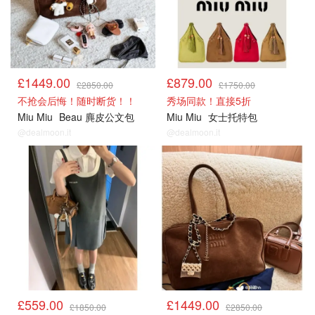
£1449.00
£879.00
£2850.00
£1750.00
不抢会后悔！随时断货！！
秀场同款！直接5折
Miu Miu
Beau 麂皮公文包
Miu Miu
女士托特包
@dealmoon.it
@dealmoon.it
£559.00
£1449.00
£1850.00
£2850.00