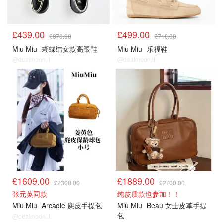
£439.00
£499.00
£870.00
£710.00
Miu Miu
蝴蝶结女款高跟鞋
Miu Miu
乐福鞋
@dealmoon.it
@dealmoon.it
£1609.00
£1889.00
£2300.00
£2700.00
张元英同款
纯皮质款也参加！！
Miu Miu
Arcadie 麂皮手提包
Miu Miu
Beau 女士皮革手提
包
@dealmoon.it