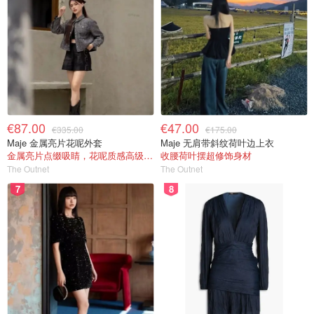
€87.00
€47.00
€335.00
€175.00
Maje 金属亮片花呢外套
Maje 无肩带斜纹荷叶边上衣
金属亮片点缀吸睛，花呢质感高级又显贵
收腰荷叶摆超修饰身材
The Outnet
The Outnet
7
8