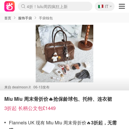
🇮🇹
4折！lulu周四疯狂上新
IT
Boticinal 夏促开抢！
速领！Stanley独家85折
Zalando 奥莱闪促！每日更新
首页
服饰手袋
手袋钱包
来自
dealmoon.it
06-13发布
Miu Miu 周末骨折价🔥抢保龄球包、托特、连衣裙
3折起 长柄公文包£1449
Flannels UK 现有 Miu Miu 周末骨折价🔥
3折起，
无需