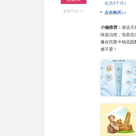
会员3个月
）
去购买
更新于05-11
点击购买>>
小编推荐：
谁说天然
味超治愈，包装也
像在托斯卡纳花园
难不爱！