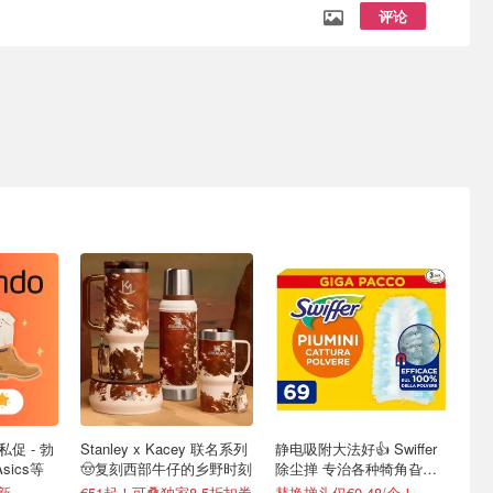
评论
私促 - 勃
Stanley x Kacey 联名系列
静电吸附大法好👍 Swiffer
sics等
🤠复刻西部牛仔的乡野时刻
除尘掸 专治各种犄角旮
旯！
更新
€51起！可叠独家8.5折扣券
替换掸头仅€0.48/个！