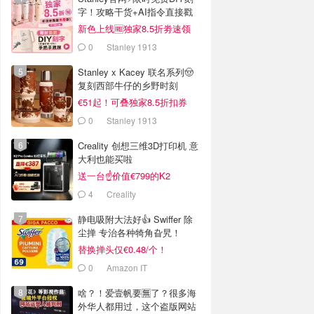
字！攻略干货+AI指令直接戳
新色上线🆓独家8.5折劵速领
0
Stanley 1913
Stanley x Kacey 联名系列🤠
复刻西部牛仔的乡野时刻
€51起！可叠独家8.5折扣券
0
Stanley 1913
Creality 创想三维3D打印机 意
大利也能买啦
送一台☝️价值€799的K2
Combo！
4
Creality
静电吸附大法好👍 Swiffer 除
尘掸 专治各种犄角旮旯！
替换掸头仅€0.48/个！
0
Amazon IT
啥？！爱壹帆要🈚️了？很多海
外华人都用过，这个盗版网站