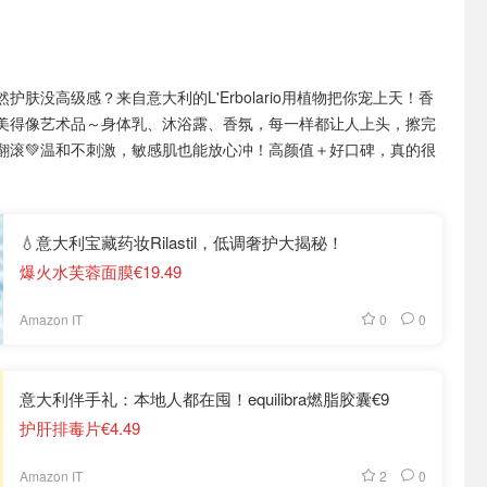
护肤没高级感？来自意大利的L'Erbolario用植物把你宠上天！香
美得像艺术品～身体乳、沐浴露、香氛，每一样都让人上头，擦完
翻滚💚温和不刺激，敏感肌也能放心冲！高颜值＋好口碑，真的很
💧意大利宝藏药妆Rilastil，低调奢护大揭秘！
爆火水芙蓉面膜€19.49
0
0
Amazon IT
意大利伴手礼：本地人都在囤！equilibra燃脂胶囊€9
护肝排毒片€4.49
2
0
Amazon IT