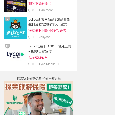
老板被判4年半
我的下饭神器！
0
Dealmoon
Jellycat 官网新款&爆款补货｜
生日蛋糕/巴塞罗熊/天空龙
🐻蔡依林同款小熊包 开售
1
Jellycat
Lyca 电话卡 150GB包月上网
+免费电话/短信
低至€5.99/月
0
Lyca Mobile IT
探亲访友签证保险 拒签全额退款