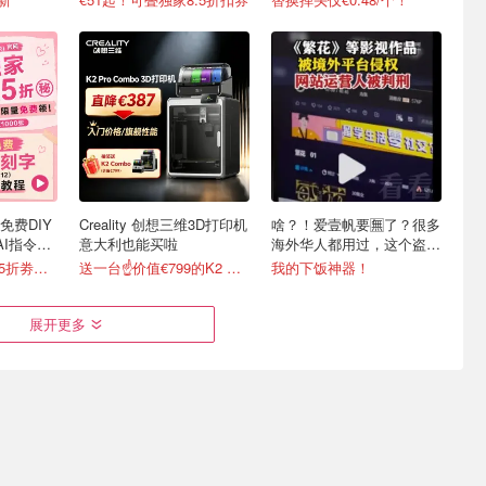
时免费DIY
Creality 创想三维3D打印机
啥？！爱壹帆要🈚️了？很多
AI指令直
意大利也能买啦
海外华人都用过，这个盗版
网站老板被判4年半
新色上线🆓独家8.5折劵速领
送一台☝️价值€799的K2 Combo！
我的下饭神器！
展开更多