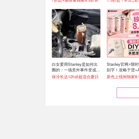
白女爱用Stanley是如何出
Stanley官网⚡️限
圈的：一场意外事件变成顶
刻字！攻略干货+
级营销案例
接戳
保冷长达12h🧊超适合夏日