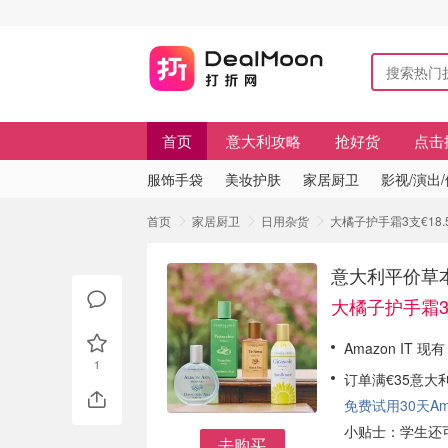
首页
意大利攻略
抢好货
点击
服饰手袋
美妆护肤
家居厨卫
影视/演出
首页
家居厨卫
日用杂货
大橘子护手霜3支€18.
意大利平价草本护
大橘子护手霜3支
Amazon IT 现
1
订单满€35意大
免费试用30天Amaz
小贴士：学生还可
去购买