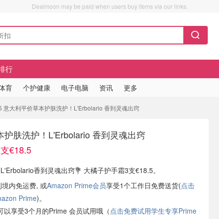
Dealmoon may be paid when users buy items via our links.
排行
/体育
个护健康
电子电脑
资讯
更多
5 意大利平价草本护肤洗护！L'Erbolario 香到灵魂出窍
肤洗护！L'Erbolario 香到灵魂出窍
€18.5
有 L'Erbolario香到灵魂出窍💐 大橘子护手霜3支€18.5。
利境内免运费, 或
Amazon Prime会员
享受1个工作日免费送货(
点击
on Prime
)。
以享受3个月的Prime 会员试用哦（
点击免费试用学生专享Prime