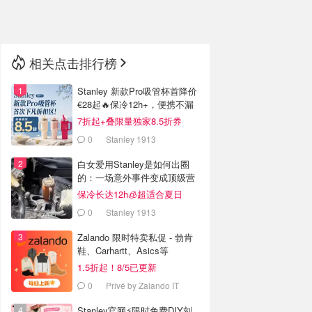
🇳🇿
新西兰
相关点击排行榜
Stanley 新款Pro吸管杯首降价
€28起🔥保冷12h+，便携不漏
水
7折起+叠限量独家8.5折券
0
Stanley 1913
白女爱用Stanley是如何出圈
的：一场意外事件变成顶级营
销案例
保冷长达12h🧊超适合夏日
0
Stanley 1913
Zalando 限时特卖私促 - 勃肯
鞋、Carhartt、Asics等
1.5折起！8/5已更新
0
Privé by Zalando IT
Stanley官网⚡️限时免费DIY刻