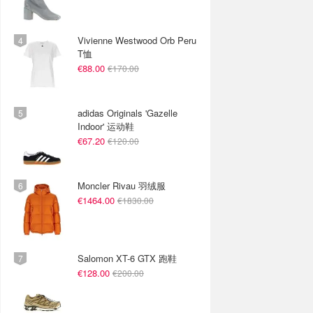
Vivienne Westwood Orb Peru
T恤
€88.00
€170.00
adidas Originals 'Gazelle
Indoor' 运动鞋
€67.20
€120.00
Moncler Rivau 羽绒服
€1464.00
€1830.00
Salomon XT-6 GTX 跑鞋
€128.00
€200.00