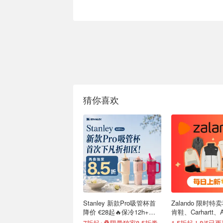
猜你喜欢
Stanley 新款Pro吸管杯首
Zalando 限时特卖
降价 €28起🔥保冷12h+，
肯鞋、Carhartt、A
便携不漏水
7折起+叠限量独家8.5折券
1.5折起！8/5已