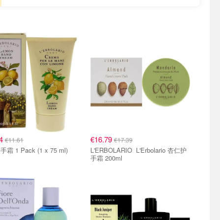
44
€16.79
€11.61
€17.39
 1 Pack (1 x 75 ml)
L'ERBOLARIO L'Erbolario 杏仁护
手霜 200ml