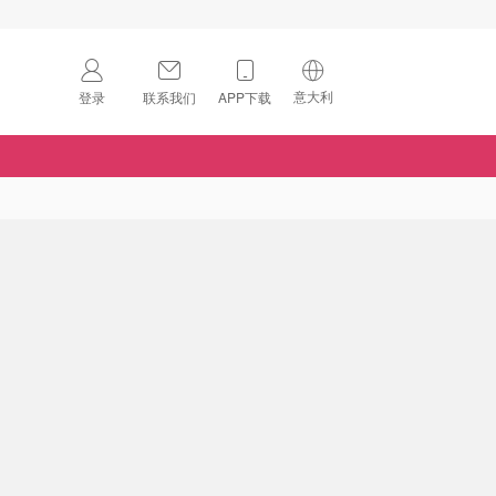
意大利
登录
联系我们
APP下载
🇺🇸
美国
🇨🇳
中国
🇨🇦
加拿大
扫码下载 App
🇬🇧
英国
Download on the
App Store
🇩🇪
德国
Download the
Android App
🇫🇷
法国
🇮🇹
意大利
🇦🇺
澳洲