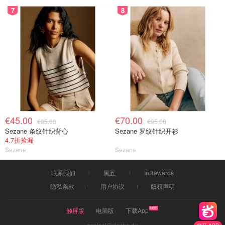
7
8
€45.00
€70.00
€95.00
€95.00
Sezane 条纹针织背心
Sezane 罗纹针织开衫
4.7折捡漏
Sezane
Sezane
联系我们
黑五
InRewards
隐私条款
用户协议
版权声明
触屏版
电脑版
下载App
contact@dazhe.de