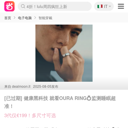
🇮🇹
4折！lulu周四疯狂上新
IT
Boticinal 夏促开抢！
速领！Stanley独家85折
Zalando 奥莱闪促！每日更新
首页
电子电脑
智能穿戴
来自
dealmoon.it
2025-08-05发布
[已过期] 健康黑科技 就看OURA RING💍监测睡眠超
准！
3代仅€199！多尺寸可选