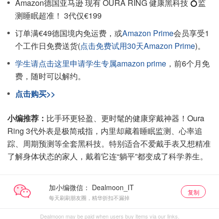
Amazon德国亚马逊 现有 OURA RING 健康黑科技 💍监
测睡眠超准！ 3代仅€199
订单满€49德国境内免运费，或
Amazon Prime
会员享受1
个工作日免费送货(
点击免费试用30天Amazon Prime
)。
学生请点击这里申请学生专属amazon prime
，前6个月免
费，随时可以解约。
点击购买>>
小编推荐：
比手环更轻盈、更时髦的健康穿戴神器！Oura
Ring 3代外表是极简戒指，内里却藏着睡眠监测、心率追
踪、周期预测等全套黑科技。特别适合不爱戴手表又想精准
了解身体状态的家人，戴着它连“躺平”都变成了科学养生。
加小编微信：
复制
每天刷刷朋友圈，精华折扣不漏掉
Dealmoon may be paid when users buy items via our links.