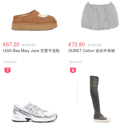
€67.20
€72.80
€140.00
€130.00
UGG Bea Mary Jane 芭蕾平底鞋
DUNST Cotton 迷你半身裙
Tessabit
Tessabit
7
8