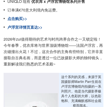
UNIQLO 现有
优衣库 x 卢浮宫博物馆系列开售
订单满€70意大利境内免运费。
点击购买>>
卢浮宫详情页直达>>
2026年zui值得期待的艺术与时尚跨界合作之一又锁定啦！
今年春季，优衣库将与世界顶级博物馆——法国卢浮宫，再
次碰撞出火花！不过，这次合作的主角有些特别，它并非直
接取自古典名画，而是透过一位已故摄影大师的独特镜头，
重新解读我们熟悉的艺术圣殿~
这个系列的灵感，来源于英
国摄影师Martin Parr生前在
卢浮宫博物馆内拍摄的一系
列照片。他是当代摄影界极
具个人色彩的大师，以色彩
饱和、充满幽默感和社会观
察而闻名。