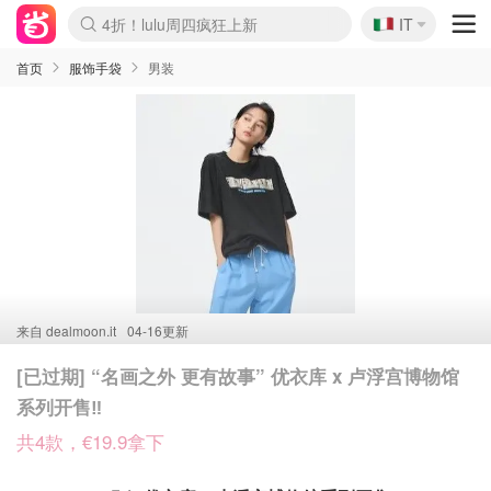
🇮🇹
4折！lulu周四疯狂上新
IT
Boticinal 夏促开抢！
速领！Stanley独家85折
Zalando 奥莱闪促！每日更新
首页
服饰手袋
男装
来自
dealmoon.it
04-16更新
[已过期] “名画之外 更有故事” 优衣库 x 卢浮宫博物馆
系列开售‼️
共4款，€19.9拿下