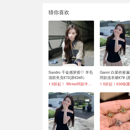
猜你喜欢
Sandro 千金感穿搭🤍 羊毛
Ganni 白菜价捡
混纺夹克€72(原€345）
同款连衣裙€78 (原
1.5折起！ Winter同款牛仔夹克€144
1.5折起！€30收