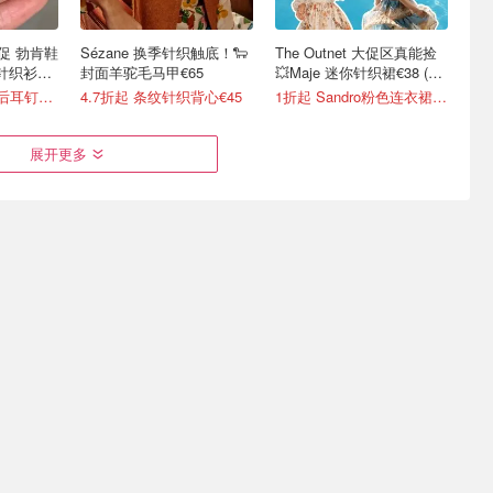
品首促 勃肯鞋
Sézane 换季针织触底！🐑
The Outnet 大促区真能捡
针织衫
封面羊驼毛马甲€65
💥Maje 迷你针织裙€38 (原
€175）
6折起+8折，西太后耳钉€54
4.7折起 条纹针织背心€45
1折起 Sandro粉色连衣裙€79
展开更多
降‼️
优衣库八月购物清单🧾早秋
小香风自由 👗Maje 荷叶边
hnsen、
新品开挂啦✨V领T恤€9.9
上衣€47、粗花呢连衣裙
€78
.9
4折起 麻织长裤€9.9
1.6折起！小香风外套€87（原€355）