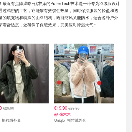
！最近有点降温咯~优衣库的PufferTech技术是一种专为羽绒服设计
通过精密的工艺，它能够有效锁住热量，同时保持服装的轻盈和透
量的填充物和特殊的面料结构，既能防风又能防水，适合各种户外
穿着舒适度，还确保了保暖效果，完美应对降温天气~
90
€19.90
€29.90
€29.90
平
@ 张木木
Uniqlo 摇粒绒外套
Uniqlo 摇粒绒外套