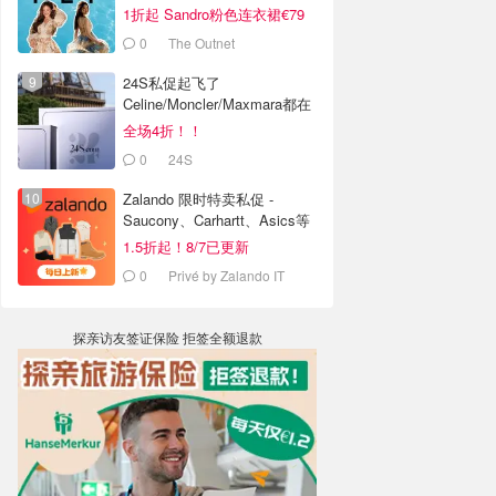
€175）
1折起 Sandro粉色连衣裙€79
0
The Outnet
24S私促起飞了
Celine/Moncler/Maxmara都在
全场4折！！
0
24S
Zalando 限时特卖私促 -
Saucony、Carhartt、Asics等
1.5折起！8/7已更新
0
Privé by Zalando IT
探亲访友签证保险 拒签全额退款