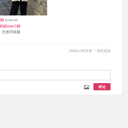
.90
€149.90
码@zoe小静
Uniqlo 无缝羽绒服
UNIQLO优衣库
报告错误
评论