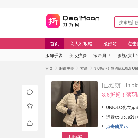
首页
意大利攻略
抢好货
点击
服饰手袋
美妆护肤
家居厨卫
影视/演出
首页
服饰手袋
女装
3.6折起！薄羽绒€39.9 U
[已过期]
Uni
3.6折起！薄羽绒
UNIQLO优衣库
1
运费€5.95, 
点击购买>>
去购买