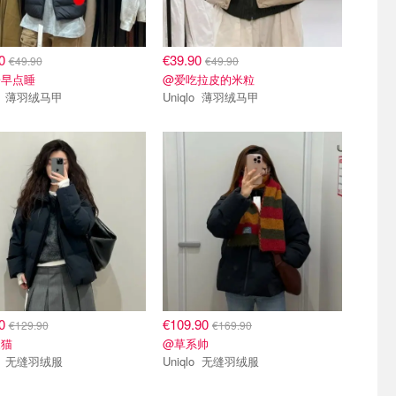
90
€39.90
€49.90
€49.90
子早点睡
@爱吃拉皮的米粒
Uniqlo 薄羽绒马甲
Uniqlo 薄羽绒马甲
90
€109.90
€129.90
€169.90
呆猫
@草系帅
Uniqlo 无缝羽绒服
Uniqlo 无缝羽绒服