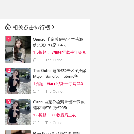
🇳🇿
新西兰
相关点击排行榜
Sandro 千金感穿搭🤍 羊毛混
纺夹克€72(原€345）
1.5折起！ Winter同款牛仔夹克
€144
0
The Outnet
The Outnet超省€50专区💰捡漏
Maje、Sandro、Toteme等
1折起！Ganni优雅一字肩€30
1
The Outnet
Ganni 白菜价捡漏 叶舒华同款
连衣裙€78 (原€295)
1.5折起！€30收露肩上衣
0
The Outnet
Rboutique 新品首促 勃肯鞋