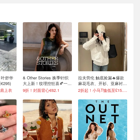
漏 叶舒华
& Other Stories 换季针织
拉夫劳伦 触底捡漏🔥爆款
€295)
大上新！纹理控狂喜🍂一件
麻花毛衣、开衫、亚麻衬衫
入秋
等有！
露肩上衣
9折！封面背心€62.1
2折起！小马T恤低至£15.7/件