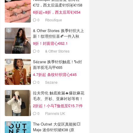
€72，西太后温柔针织衫€158
6折起+8折，西太后耳钉€54
0
Rboutique
& Other Stories 换季针织大上
新！纹理控狂喜🍂一件入秋
9折！封面背心€62.1
0
& Other Stories
Sézane 换季针织触底！🐑封
面羊驼毛马甲€65
4.7折起 条纹针织背心€45
0
Sezane
拉夫劳伦 触底捡漏🔥爆款麻花
毛衣、开衫、亚麻衬衫等有！
2折起！小马T恤低至£15.7/件
0
Flannels UK
The Outnet 大促区真能捡💥
Maje 迷你针织裙€38 (原