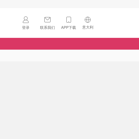
意大利
登录
联系我们
APP下载
🇺🇸
美国
🇨🇳
中国
🇨🇦
加拿大
扫码下载 App
🇬🇧
英国
Download on the
App Store
🇩🇪
德国
Download the
Android App
🇫🇷
法国
🇮🇹
意大利
🇦🇺
澳洲