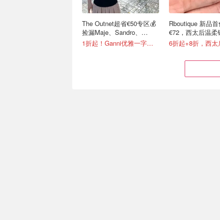
The Outnet超省€50专区💰
Rboutique 新
捡漏Maje、Sandro、
€72，西太后温柔
Toteme等
€158
1折起！Ganni优雅一字肩€30
24S私促起飞了
优衣库 官网清仓再
Celine/Moncler/Maxmara都
JWA、Cecilie Ba
在
米菲兔等联名
全场4折！！
3.7折起 T恤低至€5