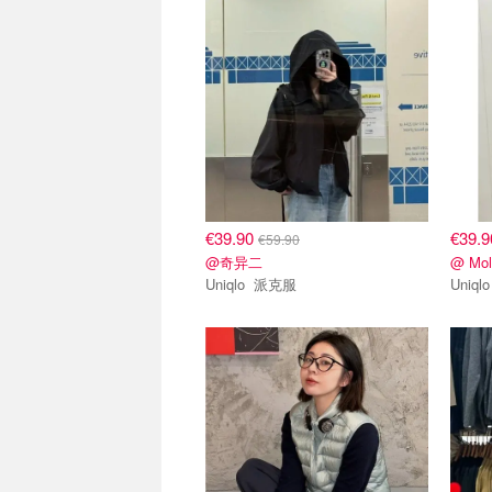
€39.90
€39.
€59.90
@奇异二
@ Mol
Uniqlo 派克服