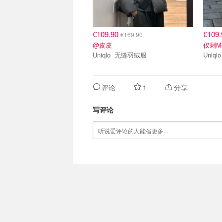
€109.90
€109
€169.90
@皮皮
仅剩M
Uniqlo 无缝羽绒服
评论
1
分享
写评论