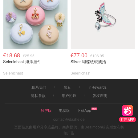
€18.68
€77.00
€25.95
€106.95
Selenichast 海洋挂件
Silver 蝴蝶珐琅戒指
Selenichast
Selenichast
联系我们
黑五
InRewards
隐私条款
用户协议
版权声明
触屏版
电脑版
下载App
contact@dazhe.de
打开 APP
页面信息由用户分享或品牌、商家提供，由Dealmoon核实后发布折
扣广告