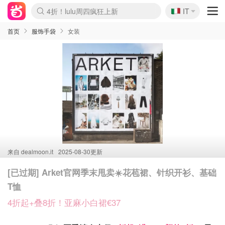
🇮🇹
4折！lulu周四疯狂上新
IT
Boticinal 夏促开抢！
速领！Stanley独家85折
Zalando 奥莱闪促！每日更新
首页
服饰手袋
女装
来自
dealmoon.it
2025-08-30更新
[已过期] Arket官网季末甩卖☀️花苞裙、针织开衫、基础
T恤
4折起+叠8折！亚麻小白裙€37