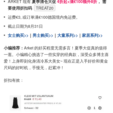
ARKET 现有
夏季清仓大促
4折起+满€100额外8折
， 需
要使用折扣码
TREAT20
运费€3, 或订单满€100德国境内免运费。
截止日期为8月31日
女士购买>>
｜
男士购买>>
｜
大童系列>>
｜
家居系列>>
小编推荐：
Arket 的好买程度无需多言！夏季大促真的值得
一逛。小编精心挑选了一些实穿的经典款，深受众多博主喜
爱！上身即刻化身清冷系大美女~ 现在正是入手好价和黄金
尺码的好时机，手慢无，赶紧冲！
折扣有效：