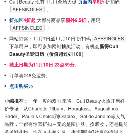
Cult Beauty 现有 11.11全场大促
页面内
享8折
折扣码
AFFSINGLES
。
折扣区
4折起
大部分商品享
额外9.5折
，用码
AFFSINGLES
；
网站抽奖：11月7日至11月10日 折扣码
AFFSINGLES
下单用户，即可参加网站抽奖活动，有机会
赢得Cult
Beauty圣诞日历（价值超过€1100）
截止日期为11月10日 23点59分。
订单满€48免运费。
点击购买>>
小编推荐：
一年一度的双11来咯，Cult Beauty火热开启好
价专场！从Charlotte Tilbury、Hourglass、Augustinus
Bader、Paula’s Choice到Olaplex、Sol de Janeiro等人气
品牌，全都有惊喜折扣～无论是囤护肤、换底妆，还是提前
备圣诞礼物，现在入手超划算，折扣期间好物真的抢得飞