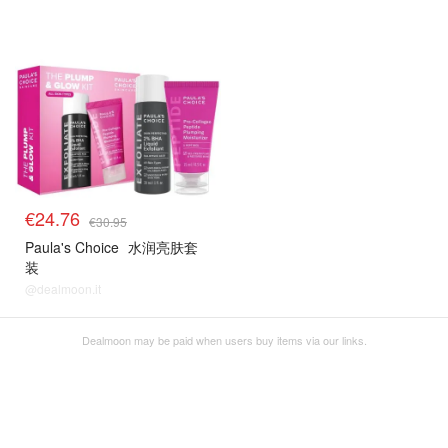
8折解禁
€24.76
€30.95
Paula's Choice
水润亮肤套
装
@dealmoon.it
Dealmoon may be paid when users buy items via our links.