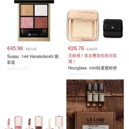
€45.96
€26.76
€57.45
€34.50
无粉感！多次叠加也依旧清
Suqqu
144 Hanakoboshi 眼
透！
影盘
Hourglass
mini轻雾蜜粉饼
@dealmoon.it
@dealmoon.it
8折解禁
8折解禁