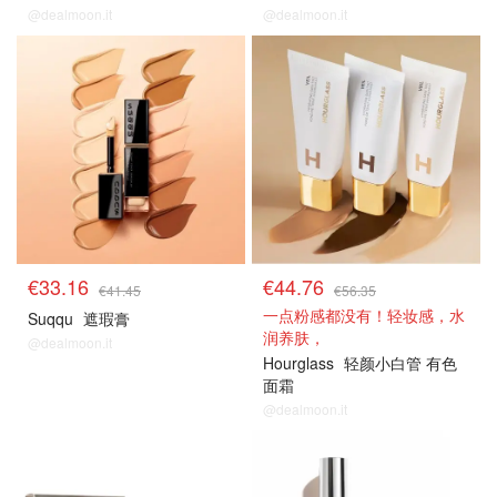
@dealmoon.it
@dealmoon.it
8折解禁
8折解禁
€33.16
€44.76
€41.45
€56.35
一点粉感都没有！轻妆感，水
Suqqu
遮瑕膏
润养肤，
@dealmoon.it
Hourglass
轻颜小白管 有色
面霜
@dealmoon.it
8折解禁
8折解禁