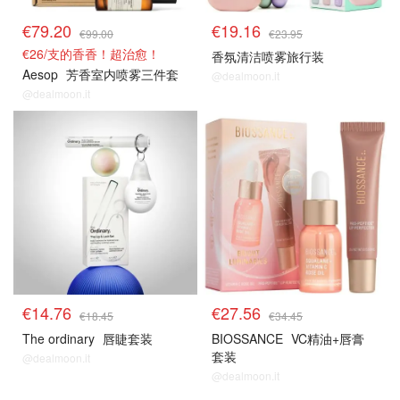
€79.20
€19.16
€99.00
€23.95
€26/支的香香！超治愈！
香氛清洁喷雾旅行装
Aesop
芳香室内喷雾三件套
@dealmoon.it
@dealmoon.it
8折解禁
8折解禁
€14.76
€27.56
€18.45
€34.45
The ordinary
唇睫套装
BIOSSANCE
VC精油+唇膏
套装
@dealmoon.it
@dealmoon.it