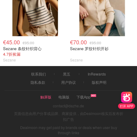
€45.00
€70.00
€95.00
€95.00
Sezane 条纹针织背心
Sezane 罗纹针织开衫
4.7折捡漏
Sezane
Sezane
联系我们
黑五
InRewards
隐私条款
用户协议
版权声明
触屏版
电脑版
下载App
contact@dazhe.de
打开 APP
页面信息由用户分享或品牌、商家提供，由Dealmoon核实后发布折
扣广告
Dealmoon may get paid by brands or deals when user buy
through links