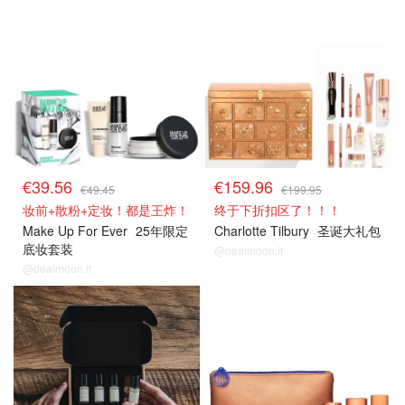
€39.56
€159.96
€49.45
€199.95
妆前+散粉+定妆！都是王炸！
终于下折扣区了！！！
Make Up For Ever
25年限定
Charlotte Tilbury
圣诞大礼包
底妆套装
@dealmoon.it
@dealmoon.it
8折解禁
8折解禁