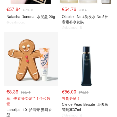
€57.84
€54.76
€73.50
€68.45
Natasha Denona
水泥盘 20g
Olaplex
No.4洗发水 No.5护
发素补水发膜
@dealmoon.it
@dealmoon.it
8折解禁
8折解禁
€8.36
€56.00
€10.45
€70.00
章小惠直播卖爆了！个位数
补货必抢！
也！
Cle de Peau Beaute
经典长
Lanolips
101护唇膏 姜饼香
管隔离37ml
型
@dealmoon.it