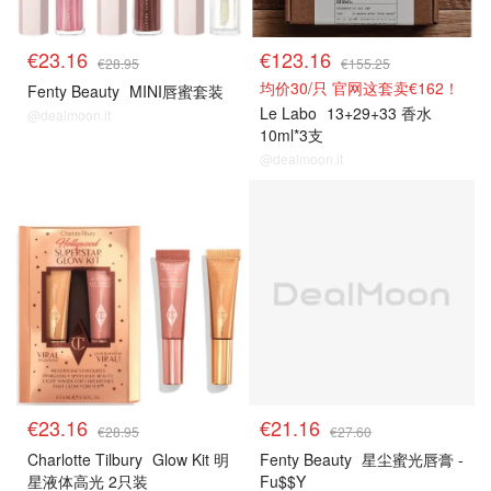
€23.16
€123.16
€28.95
€155.25
均价30/只 官网这套卖€162！
Fenty Beauty
MINI唇蜜套装
Le Labo
13+29+33 香水
@dealmoon.it
10ml*3支
@dealmoon.it
8折解禁
8折解禁
€23.16
€21.16
€28.95
€27.60
Charlotte Tilbury
Glow Kit 明
Fenty Beauty
星尘蜜光唇膏 -
星液体高光 2只装
Fu$$Y