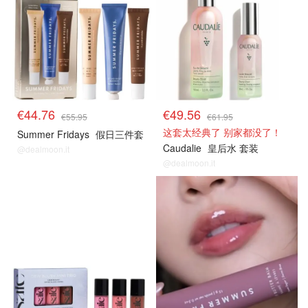
€44.76
€49.56
€55.95
€61.95
这套太经典了 别家都没了！
Summer Fridays
假日三件套
Caudalie
皇后水 套装
@dealmoon.it
@dealmoon.it
8折解禁
8折解禁