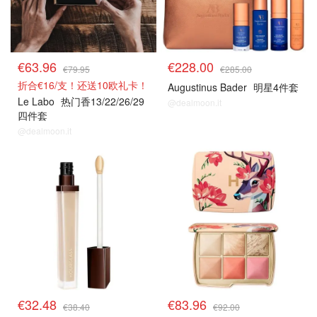
€63.96
€228.00
€79.95
€285.00
折合€16/支！还送10欧礼卡！
Augustinus Bader
明星4件套
Le Labo
热门香13/22/26/29
@dealmoon.it
四件套
@dealmoon.it
8折解禁
8折解禁
€32.48
€83.96
€38.40
€92.00