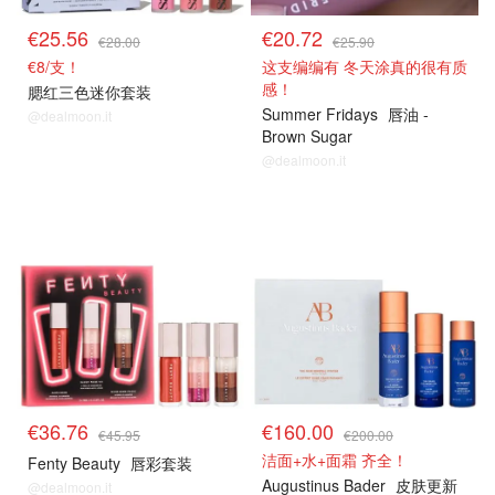
€25.56
€20.72
€28.00
€25.90
€8/支！
这支编编有 冬天涂真的很有质
感！
腮红三色迷你套装
Summer Fridays
唇油 -
@dealmoon.it
Brown Sugar
@dealmoon.it
8折解禁
8折解禁
€36.76
€160.00
€45.95
€200.00
洁面+水+面霜 齐全！
Fenty Beauty
唇彩套装
Augustinus Bader
皮肤更新
@dealmoon.it