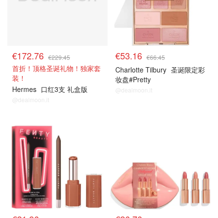
€172.76
€53.16
€229.45
€66.45
首折！顶格圣诞礼物！独家套
Charlotte Tilbury
圣诞限定彩
装！
妆盘#Pretty
Hermes
口红3支 礼盒版
@dealmoon.it
@dealmoon.it
8折解禁
8折解禁