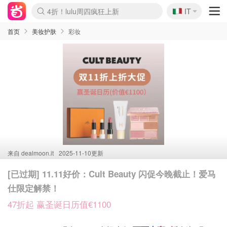
🇮🇹
4折！lulu周四疯狂上新
IT
Boticinal 夏促开抢！
速领！Stanley独家85折
Zalando 奥莱闪促！每日更新
首页
美妆护肤
彩妆
来自
dealmoon.it
2025-11-10更新
[已过期] 11.11好价：Cult Beauty 闪促今晚截止！爱马
仕限定解禁！
47折起 赢圣诞日历值€1100