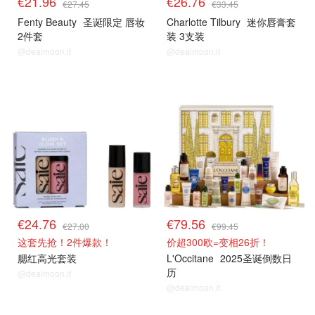
€21.96
€26.76
€27.45
€33.45
Fenty Beauty
圣诞限定 唇妆
Charlotte Tilbury
迷你唇膏套
2件套
装 3支装
@dealmoon.it
@dealmoon.it
8折解禁
8折解禁
€24.76
€79.56
€27.00
€99.45
这套先抢！2件爆款！
价超300欧=变相26折！
腮红高光套装
L'Occitane
2025圣诞倒数日
历
@dealmoon.it
@dealmoon.it
8折解禁
8折解禁