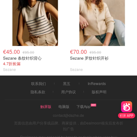
€45.00
€70.00
€95.00
€95.00
Sezane 条纹针织背心
Sezane 罗纹针织开衫
4.7折捡漏
Sezane
Sezane
联系我们
黑五
InRewards
隐私条款
用户协议
版权声明
触屏版
电脑版
下载App
contact@dazhe.de
打开 APP
页面信息由用户分享或品牌、商家提供，由Dealmoon核实后发布折
扣广告
Dealmoon may get paid by brands or deals when user buy