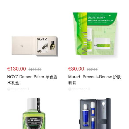
€130.00
€30.00
€190.00
€37.00
NOYZ Damon Baker 单色香
Murad
Prevent+Renew 护肤
水礼盒
套装
@dealmoon.it
@dealmoon.it