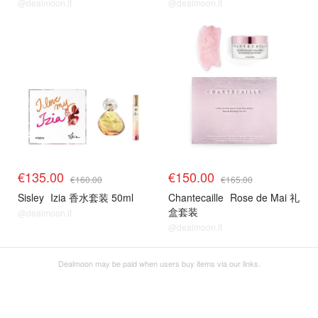
@dealmoon.it
@dealmoon.it
€135.00
€150.00
€160.00
€165.00
Sisley
Izia 香水套装 50ml
Chantecaille
Rose de Mai 礼
盒套装
@dealmoon.it
@dealmoon.it
Dealmoon may be paid when users buy items via our links.