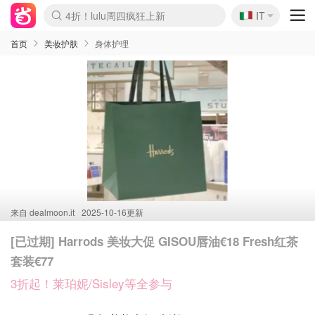
🇮🇹
4折！lulu周四疯狂上新
IT
Boticinal 夏促开抢！
速领！Stanley独家85折
Zalando 奥莱闪促！每日更新
首页
美妆护肤
身体护理
来自
dealmoon.it
2025-10-16更新
[已过期] Harrods 美妆大促 GISOU唇油€18 Fresh红茶
套装€77
3折起！莱珀妮/Sisley等全参与