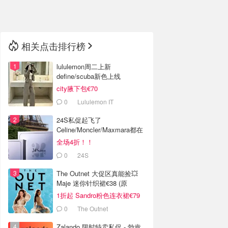
🇳🇿
新西兰
相关点击排行榜
lululemon周二上新
define/scuba新色上线
city腋下包€70
0
Lululemon IT
24S私促起飞了
Celine/Moncler/Maxmara都在
全场4折！！
0
24S
The Outnet 大促区真能捡💥
Maje 迷你针织裙€38 (原
€175）
1折起 Sandro粉色连衣裙€79
0
The Outnet
Zalando 限时特卖私促 - 勃肯