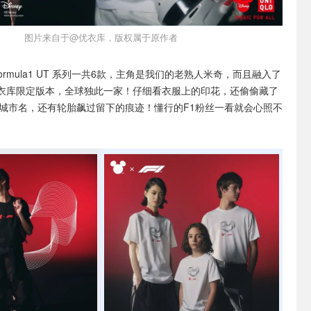
图片来自于@优衣库，版权属于原作者
 x Formula1 UT 系列一共6款，主角是我们的老熟人米奇，而且融入了
衣库限定版本，全球独此一家！仔细看衣服上的印花，还偷偷藏了
事城市名，还有轮胎飙过留下的痕迹！懂行的F1粉丝一看就会心照不