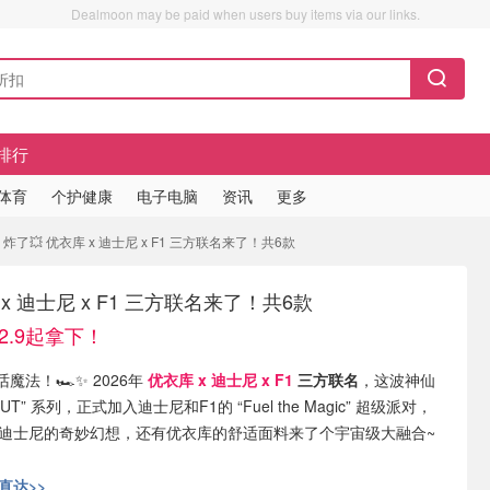
Dealmoon may be paid when users buy items via our links.
排行
/体育
个护健康
电子电脑
资讯
更多
 炸了💥 优衣库 x 迪士尼 x F1 三方联名来了！共6款
 x 迪士尼 x F1 三方联名来了！共6款
2.9起拿下！
法！🏎️✨ 2026年
优衣库 x 迪士尼 x F1
三方联名
，这波神仙
” 系列，正式加入迪士尼和F1的 “Fuel the Magic” 超级派对，
、迪士尼的奇妙幻想，还有优衣库的舒适面料来了个宇宙级大融合~
网直达>>