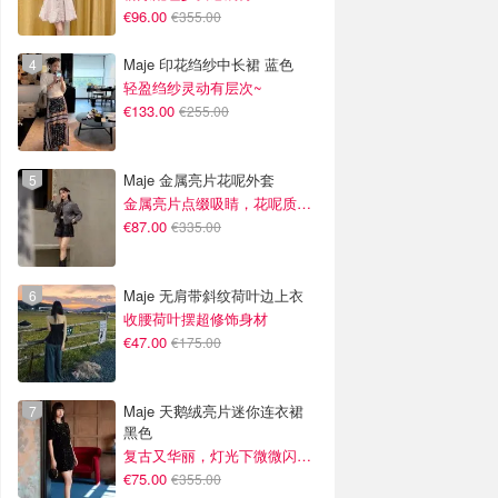
€96.00
€355.00
Maje 印花绉纱中长裙 蓝色
轻盈绉纱灵动有层次~
€133.00
€255.00
Maje 金属亮片花呢外套
金属亮片点缀吸睛，花呢质感高级又显贵
€87.00
€335.00
Maje 无肩带斜纹荷叶边上衣
收腰荷叶摆超修饰身材
€47.00
€175.00
Maje 天鹅绒亮片迷你连衣裙
黑色
复古又华丽，灯光下微微闪光~
€75.00
€355.00