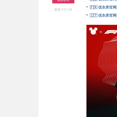
去购买
🇫🇷 优衣库官
更新于07-09
🇮🇹 优衣库官