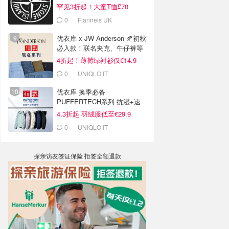
罕见3折起！大童T恤£70
0
Flannels UK
优衣库 x JW Anderson 🍂初秋
必入款！联名夹克、牛仔裤等
4折起！薄荷绿衬衫仅€14.9
0
UNIQLO IT
优衣库 换季必备
PUFFERTECH系列 抗湿+速
干+轻便 还易收纳
4.3折起 羽绒服低至€29.9
0
UNIQLO IT
探亲访友签证保险 拒签全额退款