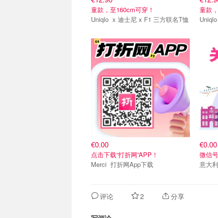
童款，至160cm可穿！
童款，
Uniqlo x 迪士尼 x F1 三方联名T恤
关注我们~
关注我
€0.00
€0.00
点击下载“打折网”APP！
微信号：
Merci 打折网App下载
意大
评论
2
分享