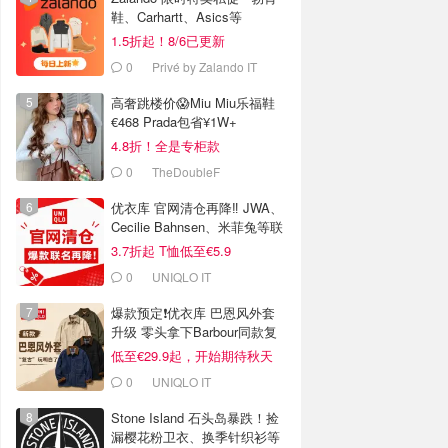
鞋、Carhartt、Asics等
1.5折起！8/6已更新
0
Privé by Zalando IT
高奢跳楼价😱Miu Miu乐福鞋
€468 Prada包省¥1W+
4.8折！全是专柜款
0
TheDoubleF
优衣库 官网清仓再降‼️ JWA、
Cecilie Bahnsen、米菲兔等联
名
3.7折起 T恤低至€5.9
0
UNIQLO IT
爆款预定❗️优衣库 巴恩风外套
升级 零头拿下Barbour同款复
古腔
低至€29.9起，开始期待秋天
0
UNIQLO IT
Stone Island 石头岛暴跌！捡
漏樱花粉卫衣、换季针织衫等