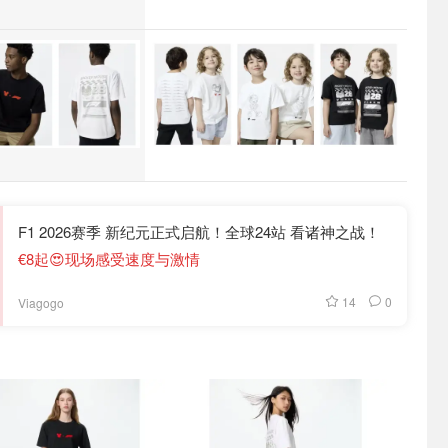
F1 2026赛季 新纪元正式启航！全球24站 看诸神之战！
€8起😍现场感受速度与激情
14
0
Viagogo
直达
抢货直达