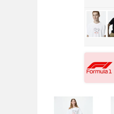
抢货直达
抢货