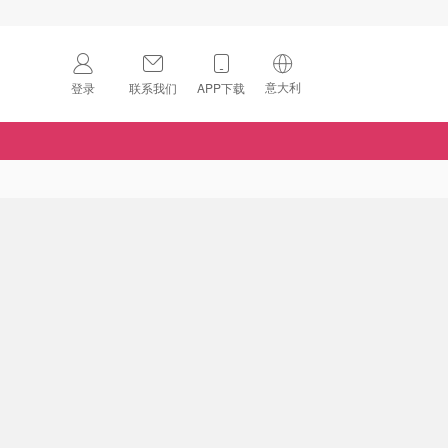
意大利
登录
联系我们
APP下载
🇺🇸
美国
🇨🇳
中国
🇨🇦
加拿大
扫码下载 App
🇬🇧
英国
Download on the
App Store
🇩🇪
德国
Download the
Android App
🇫🇷
法国
🇮🇹
意大利
🇦🇺
澳洲