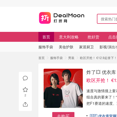
首页
意大利攻略
抢好货
点击
服饰手袋
美妆护肤
家居厨卫
影视/演出
首页
服饰手袋
男装
欧区开抢！ €12.9起拿下！
炸了💥 优衣库
欧区开抢！ €1
速度与激情撞上童话魔
2
组合真的要来了！“UT
把F1赛道的速度
去购买
🇩🇪 优衣库官