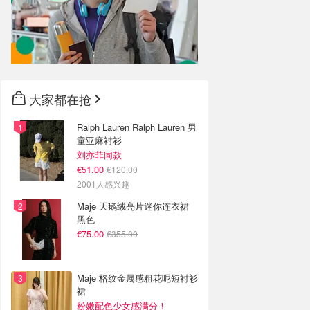
大家都在抢
Ralph Lauren Ralph Lauren 男
童亚麻衬衫
刘亦菲同款
€51.00
€120.00
2001人感兴趣
Maje 天鹅绒亮片迷你连衣裙
黑色
€75.00
€355.00
Maje 格纹金属感粗花呢短衬衫
裙
粉嫩配色少女感满分！