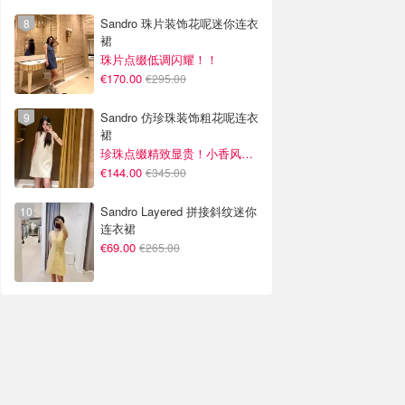
Sandro 珠片装饰花呢迷你连衣
裙
珠片点缀低调闪耀！！
€170.00
€295.00
Sandro 仿珍珠装饰粗花呢连衣
裙
珍珠点缀精致显贵！小香风氛围感拉满
€144.00
€345.00
Sandro Layered 拼接斜纹迷你
连衣裙
€69.00
€265.00