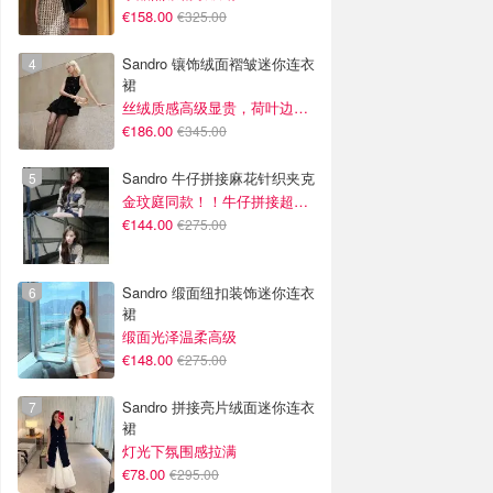
€158.00
€325.00
Sandro 镶饰绒面褶皱迷你连衣
裙
丝绒质感高级显贵，荷叶边设计灵动又浪漫
€186.00
€345.00
Sandro 牛仔拼接麻花针织夹克
金玟庭同款！！牛仔拼接超有层次感
€144.00
€275.00
Sandro 缎面纽扣装饰迷你连衣
裙
缎面光泽温柔高级
€148.00
€275.00
Sandro 拼接亮片绒面迷你连衣
裙
灯光下氛围感拉满
€78.00
€295.00