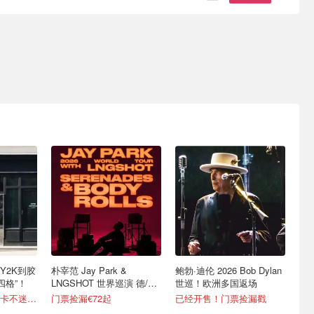
Y2K到胶
朴宰范 Jay Park &
鲍勃·迪伦 2026 Bob Dylan
四格”！
LNGSHOT 世界巡演 德/法/
世巡！欧洲多国返场
意等上桌！
超全攻略，挨个打卡不迷路！
门票捡漏€72起
已经开售！门票捡漏戳