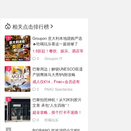
🇳🇿
新西兰
相关点击排行榜
Groupon 意大利本地团购严选
🔥吃喝玩乐看这一篇就够了
1.5折起！餐饮、娱乐、酒店等
全覆盖
0
Groupon IT
巴黎周边｜解锁UNESCO双遗
产驯鹰骑马大秀❗️内附攻略
成人仅€14，Fnac+会员还有
折！
0
FNAC Spectacles
巴黎拍照神机！从Y2K到胶片
文青 承包“人生四格”！
超全攻略，挨个打卡不迷路！
0
吃喝玩乐
BIGBANG 世巡演唱会定档‼️