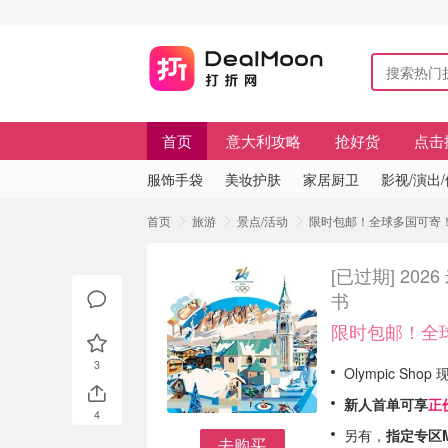
首页
意大利攻略
抢好货
点击
服饰手袋
美妆护肤
家居厨卫
影视/演出
首页
旅游
景点/活动
限时包邮！全球多国可寄！ 
[已过期]
202
书
限时包邮！全
3
Olympic Shop
新人首单可享
正
4
另有，
指定专区Mi
去购买