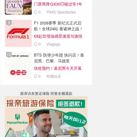
日
门票再降仅€30💥错过等1年
0
FNAC Spectacles
F1 2026赛季 新纪元正式启
航！全球24站 看诸神之战！
€8起😍现场感受速度与激情
0
Viagogo
BTS 防弹少年团 快闪店！慕
尼黑、巴黎、马德里
快抢预约！慕尼黑今天开幕
0
吃喝玩乐
探亲访友签证保险 拒签全额退款