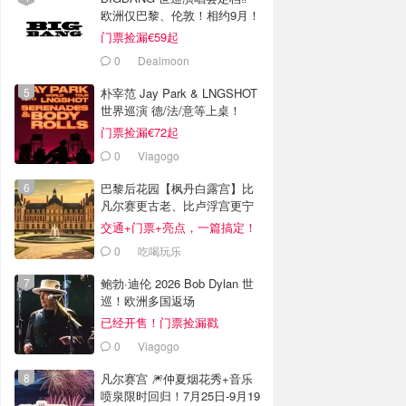
欧洲仅巴黎、伦敦！相约9月！
门票捡漏€59起
0
Dealmoon
朴宰范 Jay Park & LNGSHOT
世界巡演 德/法/意等上桌！
门票捡漏€72起
0
Viagogo
巴黎后花园【枫丹白露宫】比
凡尔赛更古老、比卢浮宫更宁
静！
交通+门票+亮点，一篇搞定！
0
吃喝玩乐
鲍勃·迪伦 2026 Bob Dylan 世
巡！欧洲多国返场
已经开售！门票捡漏戳
0
Viagogo
凡尔赛宫 🎆仲夏烟花秀+音乐
喷泉限时回归！7月25日-9月19