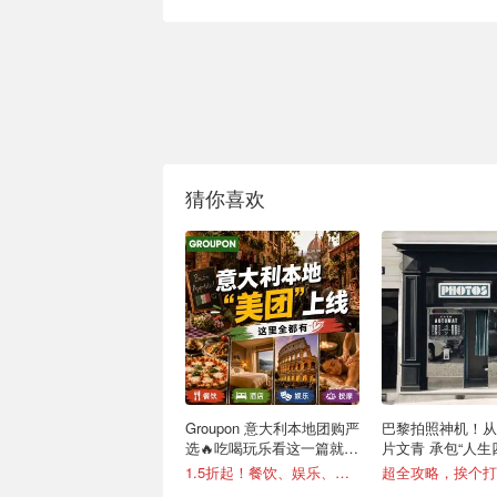
猜你喜欢
Groupon 意大利本地团购严
巴黎拍照神机！从
选🔥吃喝玩乐看这一篇就够
片文青 承包“人生
了
1.5折起！餐饮、娱乐、酒店等全覆盖