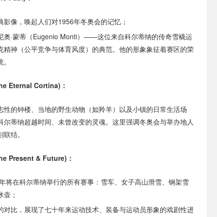
典影像，唤起人们对1956年冬奥会的记忆；
奥·蒙蒂（Eugenio Monti）——这位来自科尔蒂纳的传奇雪橇运
克精神（公平竞争与体育风度）的典范。他的形象象征着赛区的荣
统。
 Eternal Cortina)：
志性的钟楼、当地的野生动物（如羚羊）以及小镇的日常生活场
科尔蒂纳超越时间、未曾改变的灵魂。这里强调冬奥会与举办地人
刻联结。
 Present & Future)：
26年将在科尔蒂纳举行的所有赛事：雪车、女子高山滑雪、钢架雪
冰壶；
的对比，展现了七十年来运动技术、装备与运动员形象的戏剧性进