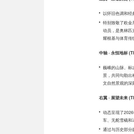
以怀旧色调和经
特别致敬了欧金尼
动员，是奥林匹
耀根基与体育传
中轴 · 永恒地标 (The
巍峨的山脉、标
景，共同勾勒出
文自然景观的深
右翼 · 展望未来 (The
动态呈现了20
车、无舵雪橇和
通过与历史部分