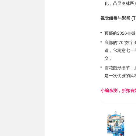
化，凸显奥林匹
视觉纽带与彩蛋 (The
顶部的2026
底部的“70”数字
道，它寓意七十
义；
雪花图形细节：
是一次优雅的风
小编亲测，折扣有