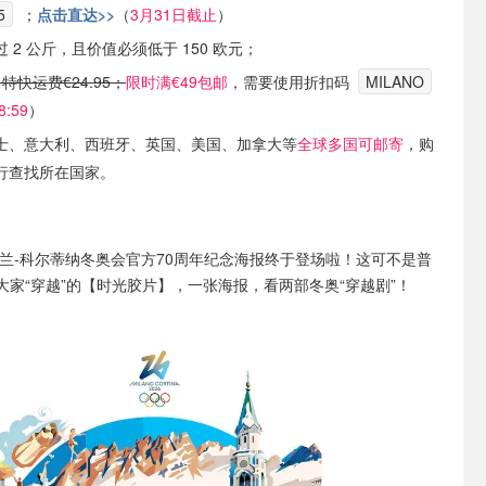
5
；
点击直达>>
（
3月31日截止
）
 2 公斤，且价值必须低于 150 欧元；
，特快运费€24.95；
限时满€49包邮
，需要使用折扣码
MILANO
:59
）
士、意大利、西班牙、英国、美国、加拿大等
全球多国可邮寄
，购
行查找所在国家。
6米兰-科尔蒂纳冬奥会官方70周年纪念海报终于登场啦！这可不是普
大家“穿越”的【时光胶片】，一张海报，看两部冬奥“穿越剧”！