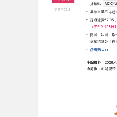
折扣码
MOON
去购买
更新于02-21
每单重量不得超过
普通运费€7.95
（
仅至2月28日18
德国、法国、瑞
物车结算处可自
点击购买>>
小编推荐：
202
通海报，而是能带