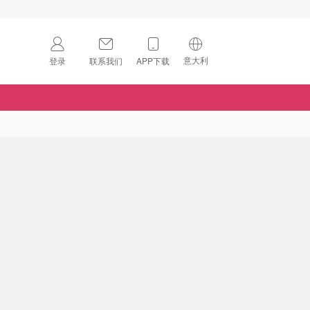
意大利
登录
联系我们
APP下载
🇺🇸
美国
🇨🇳
中国
🇨🇦
加拿大
扫码下载 App
🇬🇧
英国
Download on the
App Store
🇩🇪
德国
Download the
Android App
🇫🇷
法国
🇮🇹
意大利
🇦🇺
澳洲