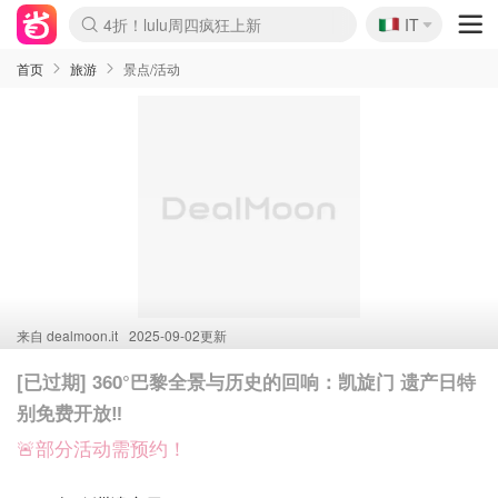
🇮🇹
4折！lulu周四疯狂上新
IT
Boticinal 夏促开抢！
速领！Stanley独家85折
Zalando 奥莱闪促！每日更新
首页
旅游
景点/活动
来自
dealmoon.it
2025-09-02更新
[已过期] 360°巴黎全景与历史的回响：凯旋门 遗产日特
别免费开放‼️
🚨部分活动需预约！