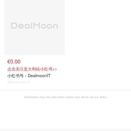
€0.00
点击关注意大利站小红书>>
小红书号：DealmoonIT
@dealmoon.it
Dealmoon may be paid when users buy items via our links.