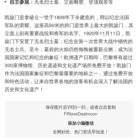
自主参观：
无名烈士墓、立面雕塑、登顶观景等
凯旋门是拿破仑一世于1806年下令建造的，用以纪念法国
军队的荣耀。这座高50米的拱门是世界上最大的凯旋门，其
立面上刻有重要战役和将军的名字。1920年11月11日，凯
旋门下安置了无名烈士墓，纪念在第一次世界大战中牺牲的
无名士兵。至今，墓前的火焰仍然每晚被重新点燃，成为法
国国家记忆和纪念的象征！欧洲遗产日期间，巴黎将有超过
300座博物馆、历史遗迹和文化遗产场所免费开放！凯旋门
作为法国国家象征和巴黎最重要的地标之一，通过免费开放
和特色活动，让来自世界各地的游客有机会深入了解法国的
历史和文化遗产！
保存图片后VX扫一扫，或者点击复制
FRloveDealmoon
添加小编微信
全网好价、热门资讯早知道！