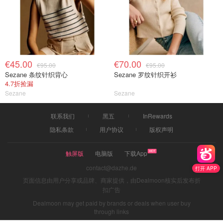
€45.00
€70.00
€95.00
€95.00
Sezane 条纹针织背心
Sezane 罗纹针织开衫
4.7折捡漏
Sezane
Sezane
联系我们
黑五
InRewards
隐私条款
用户协议
版权声明
触屏版
电脑版
下载App
contact@dazhe.de
打开 APP
页面信息由用户分享或品牌、商家提供，由Dealmoon核实后发布折
扣广告
Dealmoon may get paid by brands or deals when user buy
through links