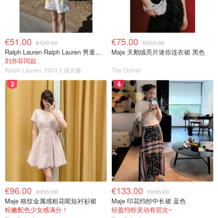
€51.00
€75.00
€120.00
€355.00
Ralph Lauren Ralph Lauren 男童亚麻衬衫
Maje 天鹅绒亮片迷你连衣裙 黑色
刘亦菲同款
Ralph Lauren
2001人感兴趣
The Outnet
3
4
€96.00
€133.00
€355.00
€255.00
Maje 格纹金属感粗花呢短衬衫裙
Maje 印花绉纱中长裙 蓝色
粉嫩配色少女感满分！
轻盈绉纱灵动有层次~