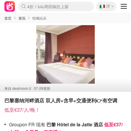
🇮🇹
4折！lulu周四疯狂上新
IT
Boticinal 夏促开抢！
速领！Stanley独家85折
Zalando 奥莱闪促！每日更新
首页
资讯
吃喝玩乐
来自
dealmoon.it
07-28更新
巴黎塞纳河畔酒店 双人房+含早+交通便利👉有空调
低至€37/人/晚！
Groupon FR 现有
巴黎 Hôtel de la Jatte 酒店
低至€37/