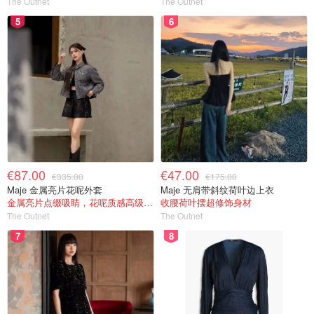
The Outnet
The Outnet
5
6
€87.00
€47.00
€335.00
€175.00
Maje 金属亮片花呢外套
Maje 无肩带斜纹荷叶边上衣
金属亮片点缀吸睛，花呢质感高级又显贵
收腰荷叶摆超修饰身材
The Outnet
The Outnet
7
8