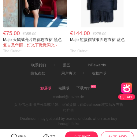
€75.00
€144.00
€355.00
€275.00
Maje 天鹅绒亮片迷你连衣裙 黑色
Maje 短款褶皱缎面连衣裙 蓝色
复古又华丽，灯光下微微闪光~
The Outnet
The Outnet
联系我们
黑五
InRewards
隐私条款
用户协议
版权声明
触屏版
电脑版
下载App
contact@dazhe.de
打开 APP
页面信息由用户分享或品牌、商家提供，由Dealmoon核实后发布折
扣广告
Dealmoon may get paid by brands or deals when user buy
through links
立即购买
评论
77
打开 APP