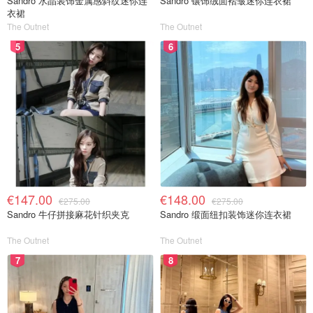
Sandro 水晶装饰金属感斜纹迷你连
Sandro 镶饰绒面褶皱迷你连衣裙
衣裙
The Outnet
The Outnet
5
6
€147.00
€148.00
€275.00
€275.00
Sandro 牛仔拼接麻花针织夹克
Sandro 缎面纽扣装饰迷你连衣裙
The Outnet
The Outnet
7
8