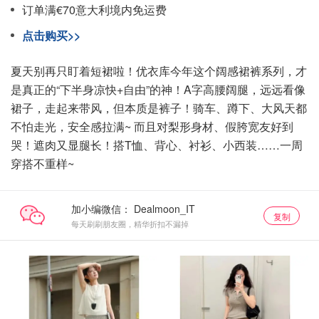
订单满€70意大利境内免运费
点击购买>>
夏天别再只盯着短裙啦！优衣库今年这个阔感裙裤系列，才
是真正的“下半身凉快+自由”的神！A字高腰阔腿，远远看像
裙子，走起来带风，但本质是裤子！骑车、蹲下、大风天都
不怕走光，安全感拉满~ 而且对梨形身材、假胯宽友好到
哭！遮肉又显腿长！搭T恤、背心、衬衫、小西装……一周
穿搭不重样~
加小编微信：
复制
每天刷刷朋友圈，精华折扣不漏掉