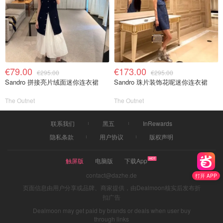
€79.00
€173.00
€295.00
€295.00
Sandro 拼接亮片绒面迷你连衣裙
Sandro 珠片装饰花呢迷你连衣裙
The Outnet
The Outnet
联系我们
黑五
InRewards
隐私条款
用户协议
版权声明
触屏版
电脑版
下载App
contact@dazhe.de
打开 APP
页面信息由用户分享或品牌、商家提供，由Dealmoon核实后发布折
扣广告
Dealmoon may get paid by brands or deals when user buy
through links