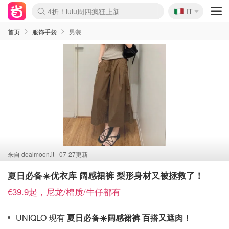
🇮🇹
4折！lulu周四疯狂上新
IT
Boticinal 夏促开抢！
速领！Stanley独家85折
Zalando 奥莱闪促！每日更新
首页
服饰手袋
男装
来自
dealmoon.it
07-27更新
夏日必备☀️优衣库 阔感裙裤 梨形身材又被拯救了！
€39.9起，尼龙/棉质/牛仔都有
UNIQLO 现有
夏日必备☀️阔感裙裤 百搭又遮肉！