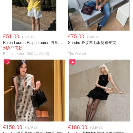
€51.00
€75.00
€120.00
€345.00
Ralph Lauren Ralph Lauren 男童亚麻衬衫
Sandro 条纹羊毛混纺短夹克
刘亦菲同款
Ralph Lauren
2001人感兴趣
The Outnet
3
4
€158.00
€186.00
€325.00
€345.00