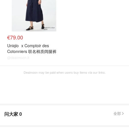
€79.00
Uniqlo
x Comptoir des
Cotonniers 联名棉质阔腿裤
@dealmoon.it
Dealmoon may be paid when users buy items via our links.
问大家
0
全部