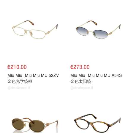
€210.00
€273.00
Miu Miu
Miu Miu MU 52ZV
Miu Miu
Miu Miu MU A54S
金色光学镜框
金色太阳镜
@dealmoon.it
@dealmoon.it