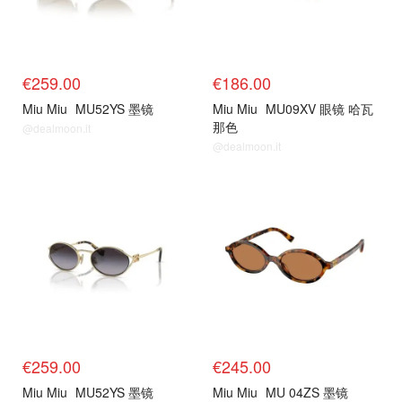
€259.00
€186.00
Miu Miu
MU52YS 墨镜
Miu Miu
MU09XV 眼镜 哈瓦
那色
@dealmoon.it
@dealmoon.it
€259.00
€245.00
Miu Miu
MU52YS 墨镜
Miu Miu
MU 04ZS 墨镜