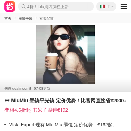
🇮🇹
4折！lulu周四疯狂上新
IT
Boticinal 夏促开抢！
速领！Stanley独家85折
Zalando 奥莱闪促！每日更新
首页
服饰手袋
女表配饰
来自
dealmoon.it
07-08更新
🕶️ MiuMiu 墨镜平光镜 定价优势！比官网直接省¥2000+
变相4.6折起 书呆子眼镜€192
Vista Expert 现有 Miu Miu 墨镜 定价优势！€162起。