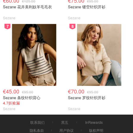
€60.00
€75.00
€125.00
€95.00
Sezane 花卉美利奴羊毛毛衣
Sezane 镂空针织开衫
Sezane
Sezane
7
8
€45.00
€70.00
€95.00
€95.00
Sezane 条纹针织背心
Sezane 罗纹针织开衫
4.7折捡漏
Sezane
Sezane
联系我们
黑五
InRewards
隐私条款
用户协议
版权声明