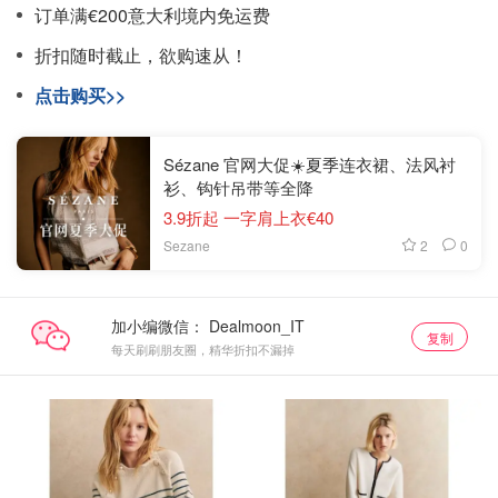
订单满€200意大利境内免运费
折扣随时截止，欲购速从！
点击购买>>
Sézane 官网大促☀️夏季连衣裙、法风衬
衫、钩针吊带等全降
3.9折起 一字肩上衣€40
2
0
Sezane
加小编微信：
复制
每天刷刷朋友圈，精华折扣不漏掉