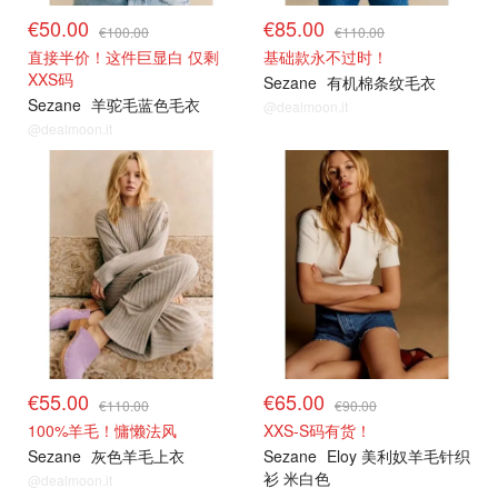
€50.00
€85.00
€100.00
€110.00
直接半价！这件巨显白 仅剩
基础款永不过时！
XXS码
Sezane
有机棉条纹毛衣
Sezane
羊驼毛蓝色毛衣
@dealmoon.it
@dealmoon.it
€55.00
€65.00
€110.00
€90.00
100%羊毛！慵懒法风
XXS-S码有货！
Sezane
灰色羊毛上衣
Sezane
Eloy 美利奴羊毛针织
衫 米白色
@dealmoon.it