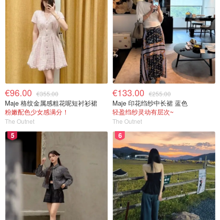
€96.00
€133.00
€355.00
€255.00
Maje 格纹金属感粗花呢短衬衫裙
Maje 印花绉纱中长裙 蓝色
粉嫩配色少女感满分！
轻盈绉纱灵动有层次~
The Outnet
The Outnet
5
6