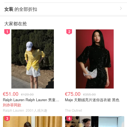
女装
的全部折扣
大家都在抢
1
2
€51.00
€75.00
€120.00
€355.00
Ralph Lauren Ralph Lauren 男童亚麻衬衫
Maje 天鹅绒亮片迷你连衣裙 黑色
刘亦菲同款
Ralph Lauren
2001人感兴趣
The Outnet
3
4