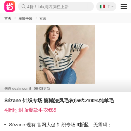
🇮🇹
4折！lulu周四疯狂上新
IT
Boticinal 夏促开抢！
速领！Stanley独家85折
Zalando 奥莱闪促！每日更新
首页
服饰手袋
女装
来自
dealmoon.it
06-08更新
Sézane 针织专场 慵懒法风毛衣€55🐑100%纯羊毛
4折起 封面爆款毛衣€85
Sézane 现有 官网大促 针织专场
4折起
，无需码；