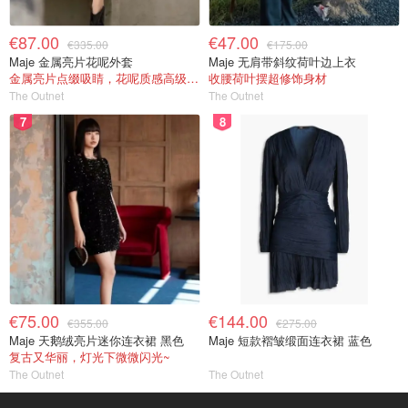
€87.00
€47.00
€335.00
€175.00
Maje 金属亮片花呢外套
Maje 无肩带斜纹荷叶边上衣
金属亮片点缀吸睛，花呢质感高级又显贵
收腰荷叶摆超修饰身材
The Outnet
The Outnet
7
8
€75.00
€144.00
€355.00
€275.00
Maje 天鹅绒亮片迷你连衣裙 黑色
Maje 短款褶皱缎面连衣裙 蓝色
复古又华丽，灯光下微微闪光~
The Outnet
The Outnet