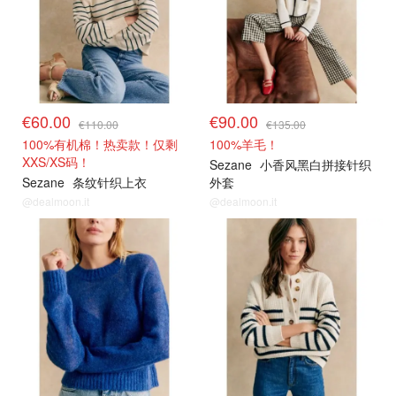
€60.00
€90.00
€110.00
€135.00
100%有机棉！热卖款！仅剩
100%羊毛！
XXS/XS码！
Sezane
小香风黑白拼接针织
Sezane
条纹针织上衣
外套
@dealmoon.it
@dealmoon.it