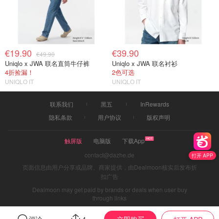
€19.90
€39.90
€49.90
Uniqlo x JWA 联名直筒牛仔裤
Uniqlo x JWA 联名衬衫
4折捡漏！
2色可选
UNIQLO IT
UNIQLO IT
联系我们
黑五
InRewards
隐私条款
用户协议
版权声明
触屏版
电脑版
下载App
contact@dazhe.de
打开 APP
页面信息由用户分享或品牌、商家提供，由Dealmoon核实后发布折
扣广告
Dealmoon may get paid by brands or deals when user buy
through links
立即购买