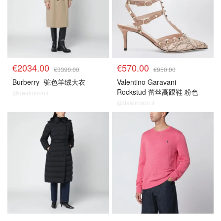
€2034.00
€570.00
€3390.00
€950.00
Burberry
驼色羊绒大衣
Valentino Garavani
Rockstud 蕾丝高跟鞋 粉色
@dealmoon.it
@dealmoon.it