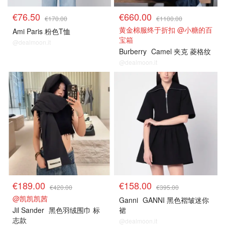
€76.50
€660.00
€170.00
€1100.00
黄金棉服终于折扣 @小糖的百
Ami Paris 粉色T恤
宝箱
@dealmoon.it
Burberry
Camel 夹克 菱格纹
@dealmoon.it
€189.00
€158.00
€420.00
€395.00
@凯凯凯茜
Ganni
GANNI 黑色褶皱迷你
Jil Sander
黑色羽绒围巾 标
裙
志款
@dealmoon.it