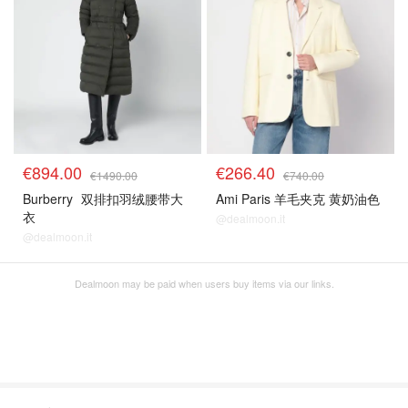
€894.00
€266.40
€1490.00
€740.00
Burberry
双排扣羽绒腰带大
Ami Paris 羊毛夹克 黄奶油色
衣
@dealmoon.it
@dealmoon.it
Dealmoon may be paid when users buy items via our links.