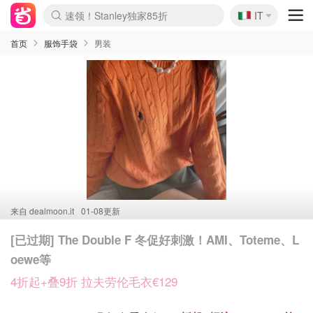
🇮🇹
速领！Stanley独家85折
IT
Boticinal 夏促开抢！
4折！lulu周四疯狂上新
Zalando 奥莱闪促！每日更新
首页
服饰手袋
男装
来自
dealmoon.it
01-08更新
[已过期] The Double F 冬促好刺激！AMI、Toteme、L
oewe等
4折起+叠9折 拉夫劳伦毛衣€129