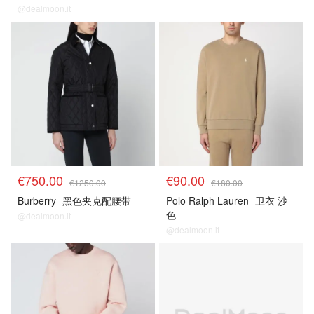
@dealmoon.it
€750.00
€90.00
€1250.00
€180.00
Burberry
黑色夹克配腰带
Polo Ralph Lauren
卫衣 沙
色
@dealmoon.it
@dealmoon.it