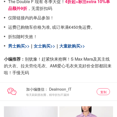
The Double F 现有 冬季大促！
4折起+标注extra 10%单
品额外9折
，无需折扣码
仅限链接内的单品参加！
运费已购物车价格为准, 或订单满€450免运费。
折扣随时失效！
男士购买>>
｜
女士购买>>
｜
大童款购买>>
小编推荐：
别犹豫！赶紧快来抢啊！S Max Mara及其主线
的大衣、拉夫劳伦毛衣、AMI爱心毛衣夹克好价全部都回来
啦！手慢无码
加小编微信：
复制
每天刷刷朋友圈，精华折扣不漏掉