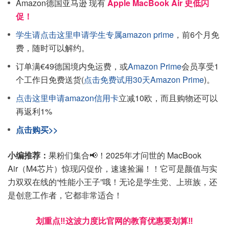
Amazon德国亚马逊 现有
Apple MacBook Air 史低闪
促！
学生请点击这里申请学生专属amazon prime
，前6个月免
费，随时可以解约。
订单满€49德国境内免运费，或
Amazon Prime
会员享受1
个工作日免费送货(
点击免费试用30天Amazon Prime
)。
点击这里申请amazon信用卡
立减10欧，而且购物还可以
再返利1%
点击购买>>
小编推荐：
果粉们集合📢！2025年才问世的 MacBook
Air（M4芯片）惊现闪促价，速速捡漏！！它可是颜值与实
力双双在线的“性能小王子”哦！无论是学生党、上班族，还
是创意工作者，它都非常适合！
划重点‼️这波力度比官网的教育优惠要划算‼️