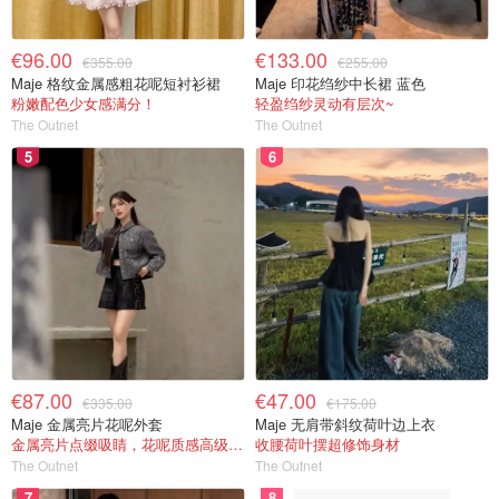
€96.00
€133.00
€355.00
€255.00
Maje 格纹金属感粗花呢短衬衫裙
Maje 印花绉纱中长裙 蓝色
粉嫩配色少女感满分！
轻盈绉纱灵动有层次~
The Outnet
The Outnet
5
6
€87.00
€47.00
€335.00
€175.00
Maje 金属亮片花呢外套
Maje 无肩带斜纹荷叶边上衣
金属亮片点缀吸睛，花呢质感高级又显贵
收腰荷叶摆超修饰身材
The Outnet
The Outnet
7
8