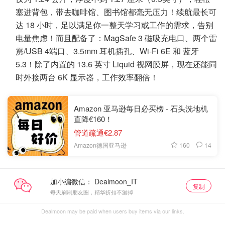
塞进背包，带去咖啡馆、图书馆都毫无压力！续航最长可
达 18 小时，足以满足你一整天学习或工作的需求，告别
电量焦虑！而且配备了：MagSafe 3 磁吸充电口、两个雷
雳/USB 4端口、3.5mm 耳机插孔、Wi-Fi 6E 和 蓝牙
5.3！除了内置的 13.6 英寸 Liquid 视网膜屏，现在还能同
时外接两台 6K 显示器，工作效率翻倍！
Amazon 亚马逊每日必买榜 - 石头洗地机
直降€160！
管道疏通€2.87
160
14
Amazon德国亚马逊
加小编微信：
复制
每天刷刷朋友圈，精华折扣不漏掉
Dealmoon may be paid when users buy items via our links.