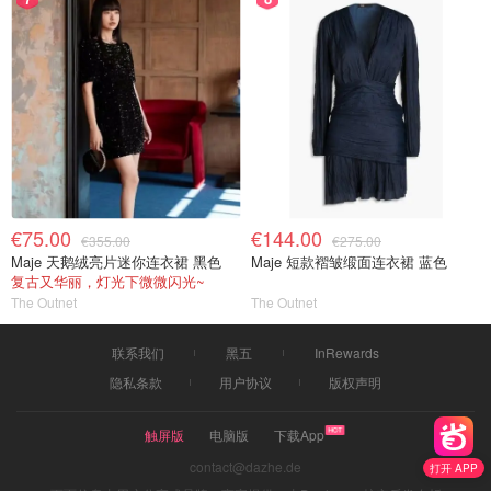
€75.00
€144.00
€355.00
€275.00
Maje 天鹅绒亮片迷你连衣裙 黑色
Maje 短款褶皱缎面连衣裙 蓝色
复古又华丽，灯光下微微闪光~
The Outnet
The Outnet
联系我们
黑五
InRewards
隐私条款
用户协议
版权声明
触屏版
电脑版
下载App
contact@dazhe.de
打开 APP