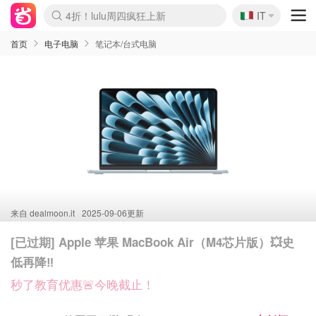
🇮🇹
4折！lulu周四疯狂上新
IT
Boticinal 夏促开抢！
速领！Stanley独家85折
Zalando 奥莱闪促！每日更新
首页
电子电脑
笔记本/台式电脑
来自
dealmoon.it
2025-09-06更新
[已过期] Apple 苹果 MacBook Air（M4芯片版）💥史
低再降‼️
秒了教育优惠🚨今晚截止！