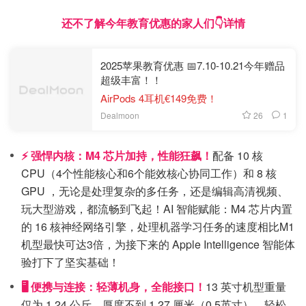
还不了解今年教育优惠的家人们👇详情
2025苹果教育优惠 📅7.10-10.21今年赠品
超级丰富！！
AirPods 4耳机€149免费！
26
1
Dealmoon
⚡ 强悍内核：M4 芯片加持，性能狂飙！
配备 10 核
CPU（4个性能核心和6个能效核心协同工作）和 8 核
GPU ，无论是处理复杂的多任务，还是编辑高清视频、
玩大型游戏，都流畅到飞起！AI 智能赋能：M4 芯片内置
的 16 核神经网络引擎，处理机器学习任务的速度相比M1
机型最快可达3倍，为接下来的 Apple Intelligence 智能体
验打下了坚实基础！
🖥️ 便携与连接：轻薄机身，全能接口！
13 英寸机型重量
仅为 1.24 公斤，厚度不到 1.27 厘米（0.5英寸），轻松