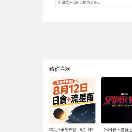
猜你喜欢
💥史上罕见奇观！8月12日
《蜘蛛侠：崭新之