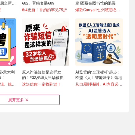
开启全新篇
€82、菁纯套装€89
定 💌藏在图书馆的浪漫
张
8/4更新！香奶奶罕见75折
爆款Carryall七夕限定绝美！
快报-意大利
原来诈骗短信是这样发
AI监管的“全球标杆”起步：
啦！
的！‼️32岁华人当场被抓
欧盟《人工智能法案》落地
招聘岗位：折扣编辑、线下地推兼职
这短信你一定收到过！
从自愿到强制，AI内容必须标识
展开更多