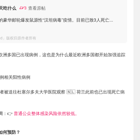
天吃什么
查看原帖
3
的豪华邮轮爆发鼠源性“汉坦病毒”疫情。目前已致3人死亡
...
ned」版权归原作者所有
欧洲多国已出现病例，这也是为什么最近欧洲多国都开始加强追踪
认首例相关阳性病例
接触者被送往杜塞尔多夫大学医院观察
🇳🇱 荷兰此前也已出现死亡病
调：👉
普通公众整体感染风险依然较低。
如何预防？