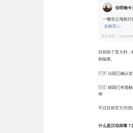
伯明翰今
一艘在公海航行
去购买>>
笔记来自「undefi
目前除了意大利，
和隔离。
🇫🇷 法国已确
🇩🇪 德国已有
例
不过目前官方仍强
什么是汉坦病毒？