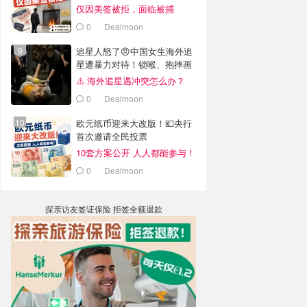
仅因美签被拒，面临被捕
0
Dealmoon
追星人怒了😠中国女生海外追
星遭暴力对待！锁喉、抱摔画
面曝光
⚠️ 海外追星遇冲突怎么办？
0
Dealmoon
欧元纸币迎来大改版！💶央行
首次邀请全民投票
10套方案公开 人人都能参与！
0
Dealmoon
探亲访友签证保险 拒签全额退款