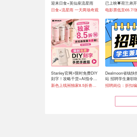
迎来日食+英仙座流星雨
已上映🕷️荷兰弟
章
日食+流星雨 一天两场奇观
电影票低至€6.7/
Stanley官网⚡️限时免费DIY
Dealmoon省钱
刻字！攻略干货+AI指令直
站 招聘学生兼职
接戳
新色上线🆓独家8.5折劵速领