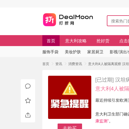
首页
意大利攻略
抢好货
点击
服饰手袋
美妆护肤
家居厨卫
影视/演出
首页
资讯
消费资讯
意大利4人被隔离观察 汉
[已过期]
汉坦
意大利4人被
最近持续引发欧洲关
意大利卫生部门确
康监测”
。
去购买