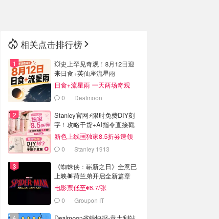
🇳🇿
新西兰
相关点击排行榜
💥史上罕见奇观！8月12日迎
来日食+英仙座流星雨
日食+流星雨 一天两场奇观
0
Dealmoon
Stanley官网⚡️限时免费DIY刻
字！攻略干货+AI指令直接戳
新色上线🆓独家8.5折劵速领
0
Stanley 1913
《蜘蛛侠：崭新之日》全意已
上映🕷️荷兰弟开启全新篇章
电影票低至€6.7/张
0
Groupon IT
Dealmoon省钱快报-意大利站