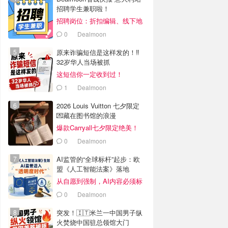
招聘学生兼职啦！
招聘岗位：折扣编辑、线下地
推兼职
0
Dealmoon
原来诈骗短信是这样发的！‼️
32岁华人当场被抓
这短信你一定收到过！
1
Dealmoon
2026 Louis Vuitton 七夕限定
💌藏在图书馆的浪漫
爆款Carryall七夕限定绝美！
0
Dealmoon
AI监管的“全球标杆”起步：欧
盟《人工智能法案》落地
从自愿到强制，AI内容必须标
识
0
Dealmoon
突发！🇮🇹米兰一中国男子纵
火焚烧中国驻总领馆大门