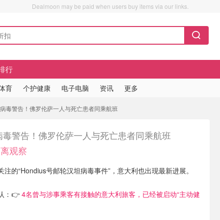
Dealmoon may be paid when users buy items via our links.
排行
/体育
个护健康
电子电脑
资讯
更多
坦病毒警告！佛罗伦萨一人与死亡患者同乘航班
病毒警告！佛罗伦萨一人与死亡患者同乘航班
隔离观察
注的“Hondius号邮轮汉坦病毒事件”，意大利也出现最新进展。
认：👉
4名曾与涉事乘客有接触的意大利旅客，已经被启动“主动健