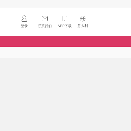
意大利
登录
联系我们
APP下载
🇺🇸
美国
🇨🇳
中国
🇨🇦
加拿大
扫码下载 App
🇬🇧
英国
Download on the
App Store
🇩🇪
德国
Download the
Android App
🇫🇷
法国
🇮🇹
意大利
🇦🇺
澳洲