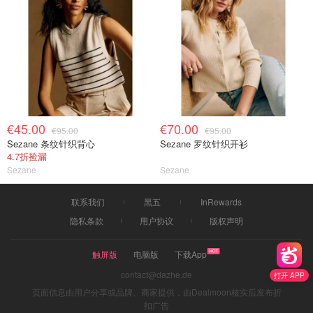
€45.00
€70.00
€95.00
€95.00
Sezane 条纹针织背心
Sezane 罗纹针织开衫
4.7折捡漏
Sezane
Sezane
联系我们
黑五
InRewards
隐私条款
用户协议
版权声明
触屏版
电脑版
下载App
contact@dazhe.de
打开 APP
页面信息由用户分享或品牌、商家提供，由Dealmoon核实后发布折
扣广告