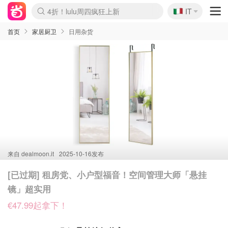
🇮🇹
4折！lulu周四疯狂上新
IT
Boticinal 夏促开抢！
速领！Stanley独家85折
Zalando 奥莱闪促！每日更新
首页
家居厨卫
日用杂货
来自
dealmoon.it
2025-10-16发布
[已过期] 租房党、小户型福音！空间管理大师「悬挂
镜」超实用
€47.99起拿下！