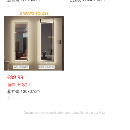
@dealmoon.it
@dealmoon.it
€89.99
自带LED灯！
悬挂镜 120x37cm
@dealmoon.it
Dealmoon may be paid when users buy items via our links.