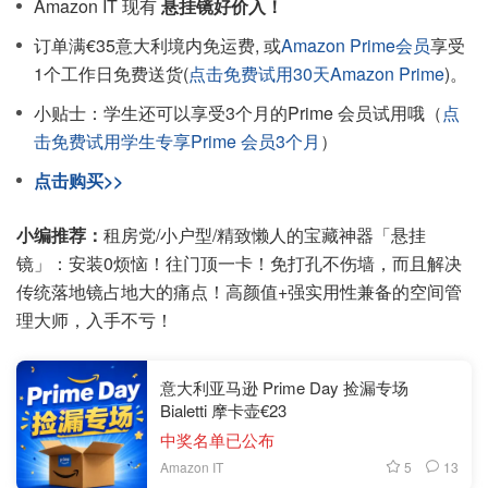
Amazon IT 现有
悬挂镜好价入！
订单满€35意大利境内免运费, 或
Amazon Prime会员
享受
1个工作日免费送货(
点击免费试用30天Amazon Prime
)。
小贴士：学生还可以享受3个月的Prime 会员试用哦（
点
击免费试用学生专享Prime 会员3个月
）
点击购买>>
小编推荐：
租房党/小户型/精致懒人的宝藏神器「悬挂
镜」：安装0烦恼！往门顶一卡！免打孔不伤墙，而且解决
传统落地镜占地大的痛点！高颜值+强实用性兼备的空间管
理大师，入手不亏！
意大利亚马逊 Prime Day 捡漏专场
Bialetti 摩卡壶€23
中奖名单已公布
5
13
Amazon IT