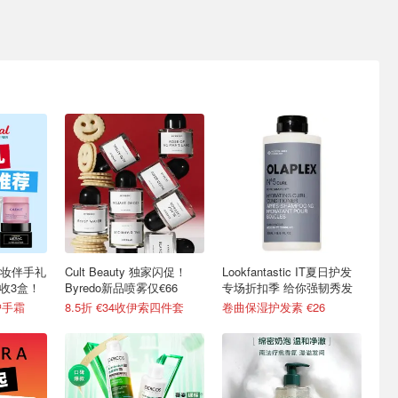
妆伴手礼
Cult Beauty 独家闪促！
Lookfantastic IT夏日护发
7收3盒！
Byredo新品喷雾仅€66
专场折扣季 给你强韧秀发
护手霜
8.5折 €34收伊索四件套
卷曲保湿护发素 €26