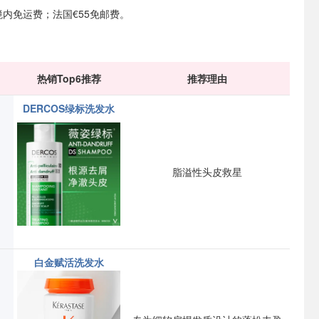
境内免运费；法国€55免邮费。
热销Top6推荐
推荐理由
DERCOS绿标洗发水
脂溢性头皮救星
白金赋活洗发水