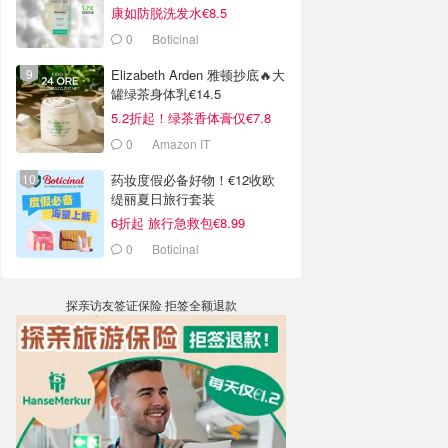
康如防脱洗发水€8.5
0
Boticinal
Elizabeth Arden 雅顿抄底🔥大
罐绿茶身体乳€14.5
5.2折起！绿茶香体膏仅€7.8
0
Amazon IT
药妆度假必备好物！€12收欧
缇丽夏日旅行套装
6折起 旅行急救包€8.99
0
Boticinal
探亲访友签证保险 拒签全额退款