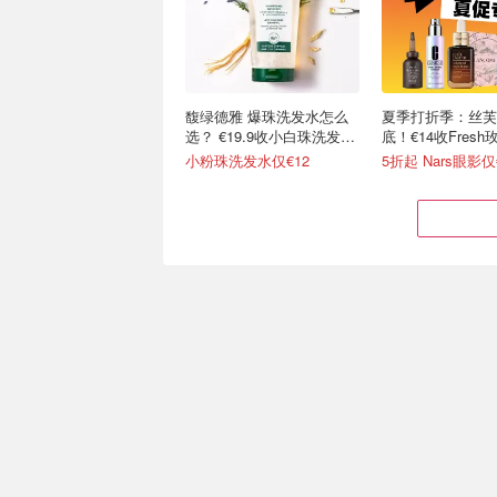
馥绿德雅 爆珠洗发水怎么
夏季打折季：丝芙
选？ €19.9收小白珠洗发
底！€14收Fresh
500ml
€15收玫瑰水
小粉珠洗发水仅€12
5折起 Nars眼影仅
Elizabeth Arden 雅顿抄底
Lookfantastic I
🔥大罐绿茶身体乳€14.5
新！特惠美妆上新
起！
5.2折起！绿茶香体膏仅€7.8
全遮瑕遮瑕膏 €4