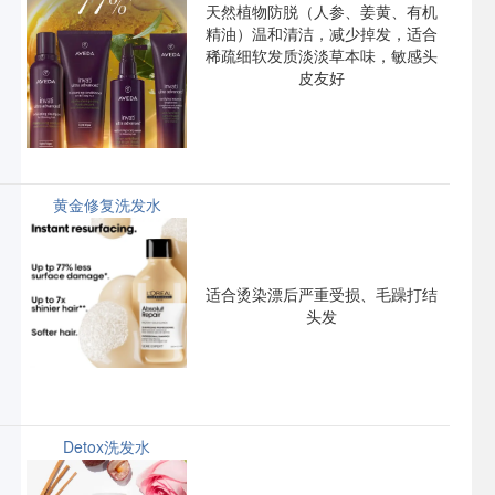
天然植物防脱（人参、姜黄、有机
精油）
温和清洁，减少掉发，适合
稀疏细软发质
淡淡草本味，敏感头
皮友好
黄金修复洗发水
适合烫染漂后严重受损、毛躁打结
头发
Detox洗发水