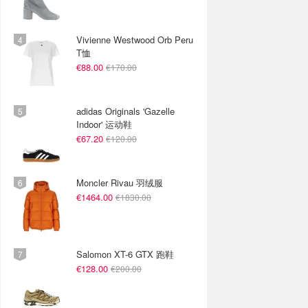
Vivienne Westwood Orb Peru
T恤
€88.00
€170.00
adidas Originals 'Gazelle
Indoor' 运动鞋
€67.20
€120.00
Moncler Rivau 羽绒服
€1464.00
€1830.00
Salomon XT-6 GTX 跑鞋
€128.00
€200.00