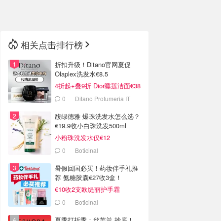
🇳🇿
新西兰
相关点击排行榜
折扣升级！Ditano官网夏促
Olaplex洗发水€8.5
4折起+叠9折 Dior睡莲洁面€38
0
Ditano Profumeria IT
馥绿德雅 爆珠洗发水怎么选？
€19.9收小白珠洗发500ml
小粉珠洗发水仅€12
0
Boticinal
暑假回国必买！药妆伴手礼推
荐 氨糖胶囊€27收3盒！
€10收2支欧缇丽护手霜
0
Boticinal
夏季打折季：丝芙兰 抄底！