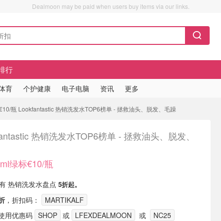
Dealmoon may be paid when users buy items via our links.
排行
/体育
个护健康
电子电脑
资讯
更多
10/瓶 Lookfantastic 热销洗发水TOP6榜单 - 拯救油头、脱发、毛躁
kfantastic 热销洗发水TOP6榜单 - 拯救油头、脱发、
ml绿标€10/瓶
ic 现有 热销洗发水盘点
5折起。
折
，折扣码：
MARTIKALF
使用优惠码
SHOP
或
LFEXDEALMOON
或
NC25