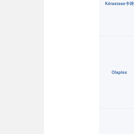
Kérastase卡诗
Olaplex