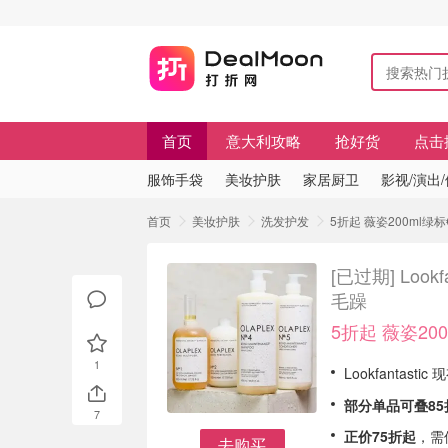
首页
意大利攻略
抢好货
点击
服饰手袋
美妆护肤
家居厨卫
影视/演出
首页
美妆护肤
洗发护发
5折起 薇姿200ml绿标€
[已过期]
Loo
毛躁
5折起 薇姿200
1
Lookfantast
部分单品可叠85
7
正价75折起
，需
去购买