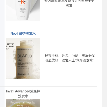
专为细软扁塌发质设计的蓬松丰盈
洗发
No.4 修护洗发水
拯救干枯、分叉、毛躁，洗后头发
明显柔顺！
漂发人士“救命洗发水”
Invati Advanced紫森林
洗发水