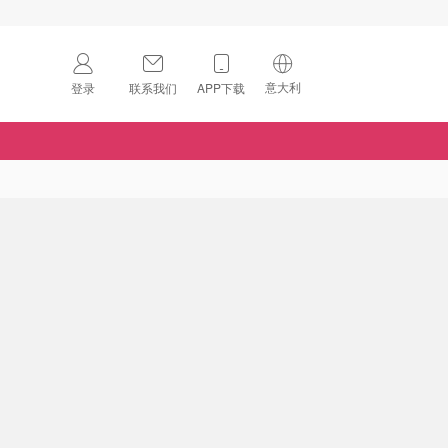
意大利
登录
联系我们
APP下载
🇺🇸
美国
🇨🇳
中国
🇨🇦
加拿大
扫码下载 App
🇬🇧
英国
Download on the
App Store
🇩🇪
德国
Download the
Android App
🇫🇷
法国
🇮🇹
意大利
🇦🇺
澳洲