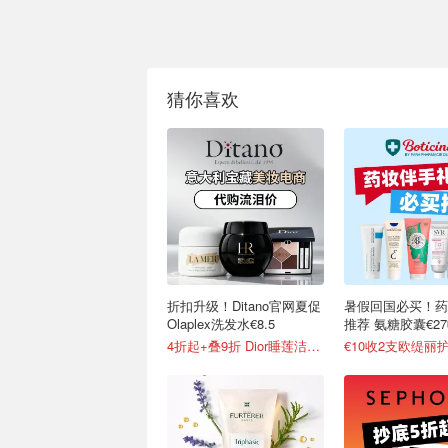
猜你喜欢
折扣升级！Ditano官网夏促
暑假回国必买！药
Olaplex洗发水€8.5
推荐 氨糖胶囊€2
4折起+叠9折 Dior睡莲洁面€38
€10收2支欧缇丽