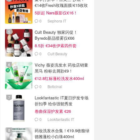
€14收Fresh玫瑰面膜/€15收玫
瑰水
5折起 Nars眼影仅€16！
0
Sephora IT
Cult Beauty 独家闪促！
Byredo新品喷雾仅€66
8.5折 €34收伊索四件套
0
Cult Beauty
Vichy 薇姿洗发水 药妆店销量
黑马 粉标去屑款€9！
€12.8红标蓬松洗发水400ml
0
Boticinal
Lookfantastic IT夏日护发专场
折扣季 给你强韧秀发
卷曲保湿护发素 €26
0
Lookfantastic IT
药妆洗发水合集！€19.9收馥绿
德雅蓬松小白珠400ml