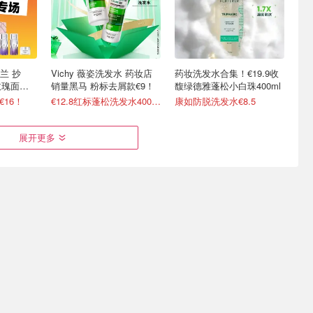
兰 抄
Vichy 薇姿洗发水 药妆店
药妆洗发水合集！€19.9收
玫瑰面膜/
销量黑马 粉标去屑款€9！
馥绿德雅蓬松小白珠400ml
€16！
€12.8红标蓬松洗发水400ml
康如防脱洗发水€8.5
展开更多
T 夏日焕
Perfume's Club 热卖合集！
3分钟快速出门！LF干发喷
，六折
兰蔻极光防晒仅€23
雾必买推荐 蓬松/清爽/控油
2折起 €48收Chanel山茶花洁面
Olaplex大瓶喷雾€18