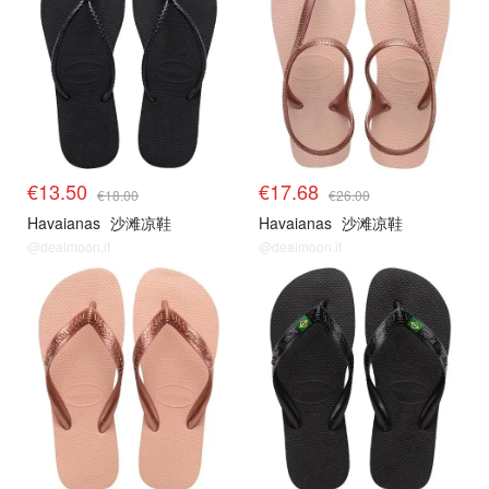
€13.50
€17.68
€18.00
€26.00
Havaianas
沙滩凉鞋
Havaianas
沙滩凉鞋
@dealmoon.it
@dealmoon.it