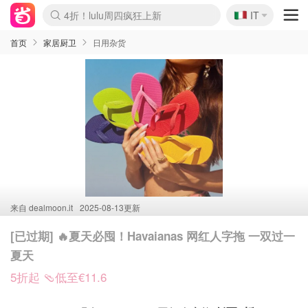
🇮🇹
4折！lulu周四疯狂上新
IT
Boticinal 夏促开抢！
速领！Stanley独家85折
Zalando 奥莱闪促！每日更新
首页
家居厨卫
日用杂货
来自
dealmoon.it
2025-08-13更新
[已过期] 🔥夏天必囤！Havaianas 网红人字拖 一双过一
夏天
5折起 🩴低至€11.6