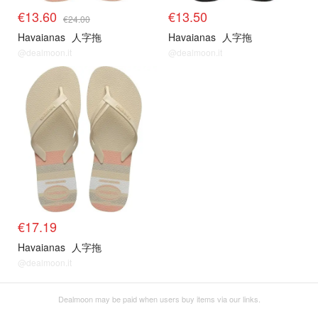
€13.60
€13.50
€24.00
Havaianas
人字拖
Havaianas
人字拖
@dealmoon.it
@dealmoon.it
€17.19
Havaianas
人字拖
@dealmoon.it
Dealmoon may be paid when users buy items via our links.