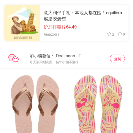
意大利伴手礼：本地人都在囤！equilibra
燃脂胶囊€9
护肝排毒片€4.49
2
0
Amazon IT
加小编微信：
复制
每天刷刷朋友圈，精华折扣不漏掉