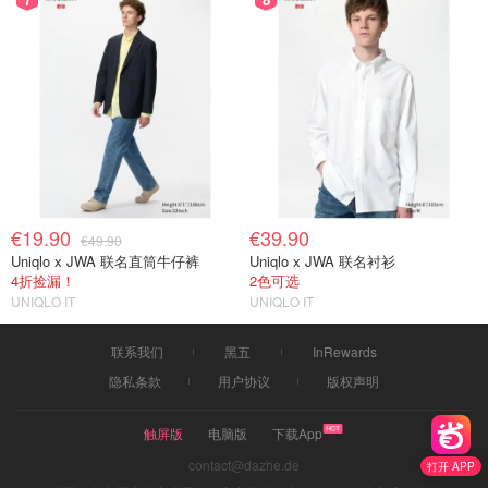
€19.90
€39.90
€49.90
Uniqlo x JWA 联名直筒牛仔裤
Uniqlo x JWA 联名衬衫
4折捡漏！
2色可选
UNIQLO IT
UNIQLO IT
联系我们
黑五
InRewards
隐私条款
用户协议
版权声明
触屏版
电脑版
下载App
contact@dazhe.de
打开 APP