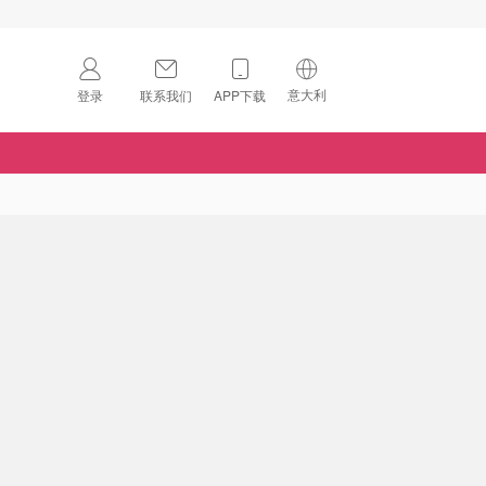
意大利
登录
联系我们
APP下载
🇺🇸
美国
🇨🇳
中国
🇨🇦
加拿大
扫码下载 App
🇬🇧
英国
Download on the
App Store
🇩🇪
德国
Download the
Android App
🇫🇷
法国
🇮🇹
意大利
🇦🇺
澳洲