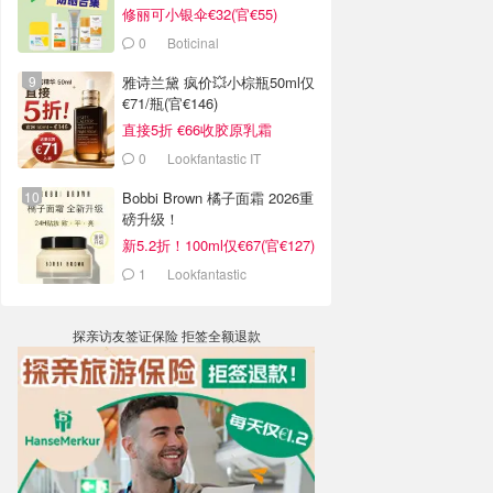
修丽可小银伞€32(官€55)
0
Boticinal
雅诗兰黛 疯价💥小棕瓶50ml仅
€71/瓶(官€146)
直接5折 €66收胶原乳霜
0
Lookfantastic IT
Bobbi Brown 橘子面霜 2026重
磅升级！
新5.2折！100ml仅€67(官€127)
1
Lookfantastic
探亲访友签证保险 拒签全额退款