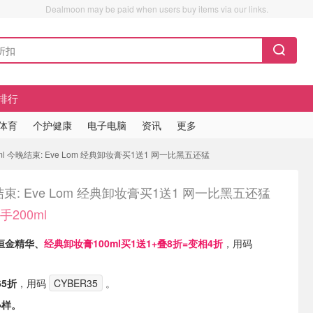
Dealmoon may be paid when users buy items via our links.
排行
/体育
个护健康
电子电脑
资讯
更多
ml 今晚结束: Eve Lom 经典卸妆膏买1送1 网一比黑五还猛
束: Eve Lom 经典卸妆膏买1送1 网一比黑五还猛
手200ml
恒金精华、
经典卸妆膏100ml买1送1+叠8折=变相4折
，用码
65折
，用码
CYBER35
。
小样。