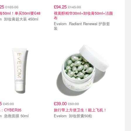
.25
£94.25
£185.00
£145.00
每50ml！单买50ml要£48
视黄醇精华30ml+卸妆膏50ml+洁颜
布
Evelom 卸妆膏超大装 450ml
Evelom Radiant Renewal 护肤套
装
5折
全场65折
25
£39.00
£45.00
£60.00
：CYBER35
旅行带上方便卫生！能上飞机！
Evelom 急救面膜 50ml
Evelom 卸妆胶囊50粒
5折
全场65折