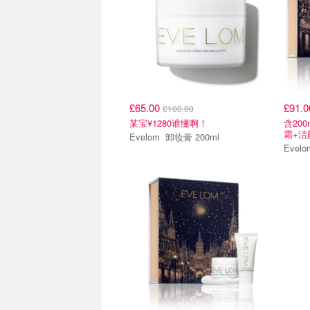
£65.00
£91.
£100.00
某宝¥1280谁懂啊！
含20
霜+洁
Evelom 卸妆膏 200ml
全场65折
全场6