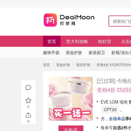
首页
意大利攻略
抢好货
点击
服饰手袋
美妆护肤
家居厨卫
影视/演出
首页
美妆护肤
面部护肤
变相4折 £52到手200
[已过期]
今晚结
变相4折 £52到
EVE LOM 现有
5
CPT20
。
另，
全场单品
享
8
每单可
自选2件
去购买