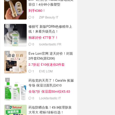
容仪！4分钟小脸塑型
到手€360！
0
ZIIP Beauty IT
修丽可 新版PDRN色修精华上
线！来看升级亮点！
独家好价 €77拿下！
0
lookfantastic FR
Eve Lom官网 逆天好价！封面
2件套£56(原£206)
2.7折起 £10收迷你2件套
1
EVE LOM
药妆党的天亮了！CeraVe 捡漏
专场 保湿洁面乳仅€10
全场7折 保湿霜50ml仅€5.63
0
Lookfantastic IT
药妆防晒合集！€9.9收理肤泉
大哥大 橙标/绿标任选！