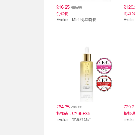
£16.25
£120
£25.00
尝鲜装
均£12
Evelom Mini 明星套装
全场65折
全场6
£64.35
£29.
£99.00
折扣码：CYBER35
折扣码
Evelom 愈养精华油
全场65折
全场6