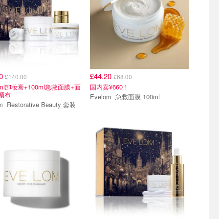
00
£44.20
£140.00
£68.00
0ml卸妆膏+100ml急救面膜+面
国内卖¥660！
颜布
Evelom 急救面膜 100ml
Evelom Restorative Beauty 套装
5折
全场65折