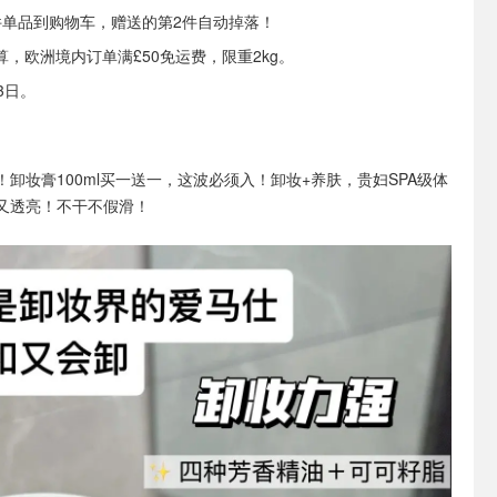
件单品到购物车，赠送的第2件自动掉落！
，欧洲境内订单满£50免运费，限重2kg。
3日。
！卸妆膏100ml买一送一，这波必须入！卸妆+养肤，贵妇SPA级体
又透亮！不干不假滑！