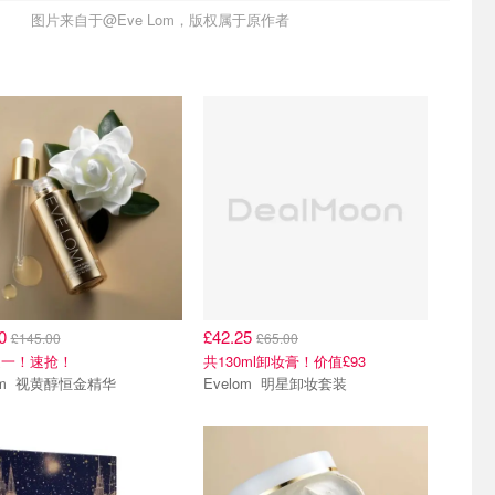
图片来自于@Eve Lom，版权属于原作者
送一
全场65折
00
£42.25
£145.00
£65.00
送一！速抢！
共130ml卸妆膏！价值£93
Evelom 视黄醇恒金精华
Evelom 明星卸妆套装
5折
全场65折