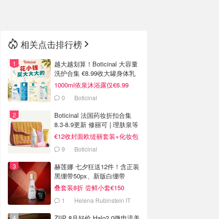
🇳🇿
新西兰
相关点击排行榜
越大越划算！Boticinal 大容量
洗护合集 €8.99收大罐身体乳
1000ml依泉沐浴露仅€6.99
0
Boticinal
Boticinal 法国药妆折扣合集
8.3-8.9更新 修丽可 | 理肤泉等
€12收封面欧缇丽套装+化妆包
9
Boticinal
赫莲娜 七夕狂送12件！含正装
黑绷带50px、新版白绷带
叠套装8折 尝鲜小套€150
1
Helena Rubinstein IT
ZIIP 8月好价 Halo2.0微电流美