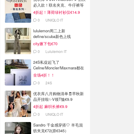
必入款！联名夹克、牛仔裤等
4折起！薄荷绿衬衫仅€14.9
0
UNIQLO IT
lululemon周二上新
define/scuba新色上线
city腋下包€70
0
Lululemon IT
24S私促起飞了
Celine/Moncler/Maxmara都在
全场4折！！
0
24S
优衣库八月购物清单🧾早秋新
品开挂啦✨V领T恤€9.9
4折起 麻织长裤€9.9
0
UNIQLO IT
Sandro 千金感穿搭🤍 羊毛混
纺夹克€72(原€345）