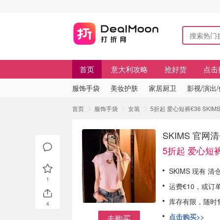
首页
意大利攻略
抢好货
点击
服饰手袋
美妆护肤
家居厨卫
影视/演出
首页
服饰手袋
女装
5折起 爱心短裤€36 SKI
SKIMS 官网
5折起 爱心短裤
SKIMS 现有 
1
运费€10，或订
库存有限，随时
4
点击购买>>
去购买