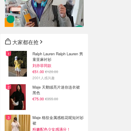
大家都在抢
Ralph Lauren Ralph Lauren 男
童亚麻衬衫
刘亦菲同款
€51.00
€120.00
2001人感兴趣
Maje 天鹅绒亮片迷你连衣裙
黑色
€75.00
€355.00
Maje 格纹金属感粗花呢短衬衫
裙
粉嫩配色少女感满分！