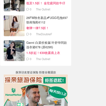
低至1.5折！ 金玟庭同款牛仔
拼接夹克€144 (原€275）
0
The Outnet
26FW秋冬新品🍂UGG毛拖€97
勃肯拖鞋€112
奢牌一律7.5折！
0
TheDoubleF
Ganni 白菜价捡漏 叶舒华同款
连衣裙€78 (原€295)
1.5折起！€30收露肩上衣
0
The Outnet
探亲访友签证保险 拒签全额退款