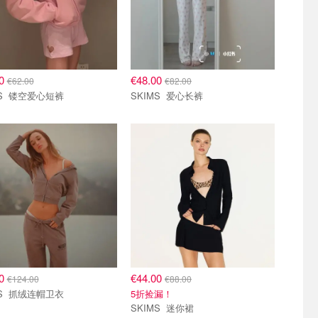
00
€48.00
€62.00
€82.00
SKIMS 镂空爱心短裤
SKIMS 爱心长裤
00
€44.00
€124.00
€88.00
SKIMS 抓绒连帽卫衣
5折捡漏！
SKIMS 迷你裙