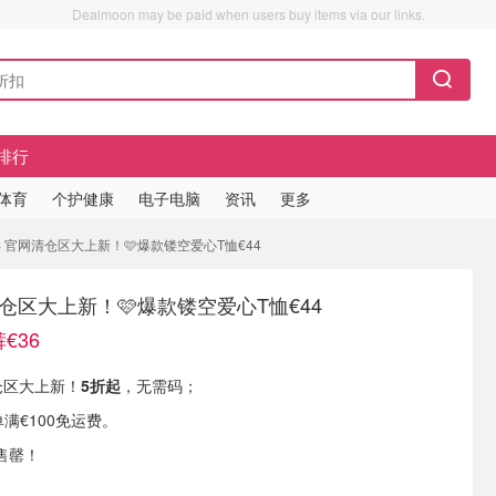
Dealmoon may be paid when users buy items via our links.
排行
/体育
个护健康
电子电脑
资讯
更多
MS 官网清仓区大上新！🩷爆款镂空爱心T恤€44
清仓区大上新！🩷爆款镂空爱心T恤€44
€36
清仓区大上新！
5折起
，无需码；
单满€100免运费。
售罄！