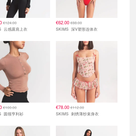
00
€62.00
€124.00
€88.00
SKIMS 云感露肩上衣
SKIMS 深V塑形连体衣
00
€78.00
€100.00
€112.00
SKIMS 圆领亨利衫
SKIMS 刺绣薄纱束身衣