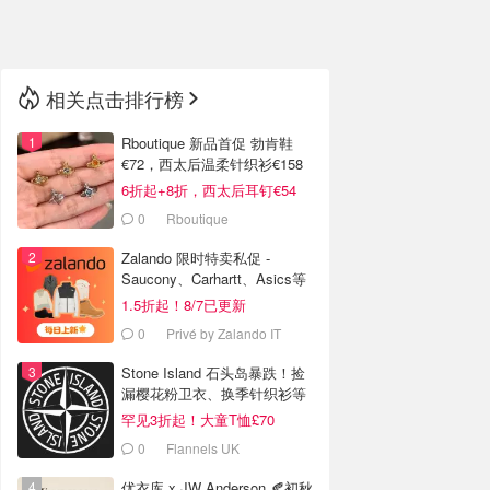
🇳🇿
新西兰
相关点击排行榜
Rboutique 新品首促 勃肯鞋
€72，西太后温柔针织衫€158
6折起+8折，西太后耳钉€54
0
Rboutique
Zalando 限时特卖私促 -
Saucony、Carhartt、Asics等
1.5折起！8/7已更新
0
Privé by Zalando IT
Stone Island 石头岛暴跌！捡
漏樱花粉卫衣、换季针织衫等
罕见3折起！大童T恤£70
0
Flannels UK
优衣库 x JW Anderson 🍂初秋