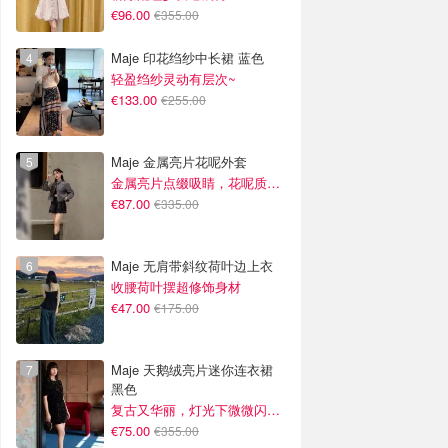
€96.00
€355.00
Maje 印花绉纱中长裙 蓝色
轻盈绉纱灵动有层次~
€133.00
€255.00
Maje 金属亮片花呢外套
金属亮片点缀吸睛，花呢质感高级又显贵
€87.00
€335.00
Maje 无肩带斜纹荷叶边上衣
收腰荷叶摆超修饰身材
€47.00
€175.00
Maje 天鹅绒亮片迷你连衣裙
黑色
复古又华丽，灯光下微微闪光~
€75.00
€355.00