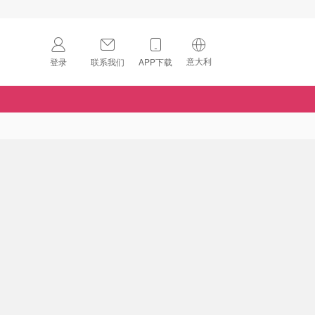
意大利
登录
联系我们
APP下载
🇺🇸
美国
🇨🇳
中国
🇨🇦
加拿大
扫码下载 App
🇬🇧
英国
Download on the
App Store
🇩🇪
德国
Download the
Android App
🇫🇷
法国
🇮🇹
意大利
🇦🇺
澳洲