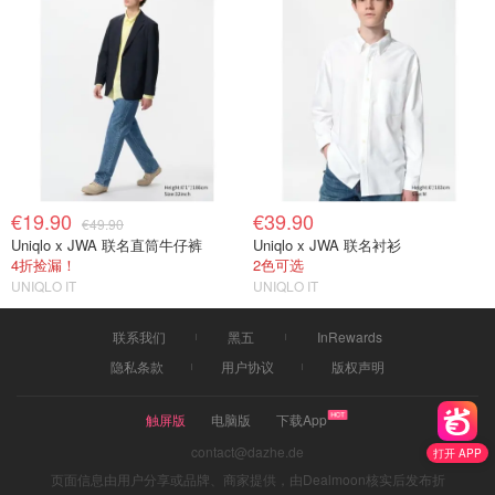
€19.90
€39.90
€49.90
Uniqlo x JWA 联名直筒牛仔裤
Uniqlo x JWA 联名衬衫
4折捡漏！
2色可选
UNIQLO IT
UNIQLO IT
联系我们
黑五
InRewards
隐私条款
用户协议
版权声明
触屏版
电脑版
下载App
contact@dazhe.de
打开 APP
页面信息由用户分享或品牌、商家提供，由Dealmoon核实后发布折