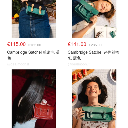
€115.00
€141.00
€165.00
€235.00
Cambridge Satchel 单肩包 蓝
Cambridge Satchel 迷你斜挎
色
包 蓝色
@dealmoon.it
@dealmoon.it