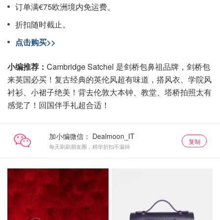
订单满€75欧洲境内免运费。
折扣随时截止。
点击购买>>
小编推荐：
Cambridge Satchel 是剑桥包鼻祖品牌，剑桥包
来英国必买！复古经典的英伦风超有味道，搭风衣、学院风
衬衫、小裙子绝美！背去伦敦大本钟、教堂、塔桥拍照太有
感觉了！回国伴手礼超合适！
加小编微信：
复制
每天刷刷朋友圈，精华折扣不漏掉