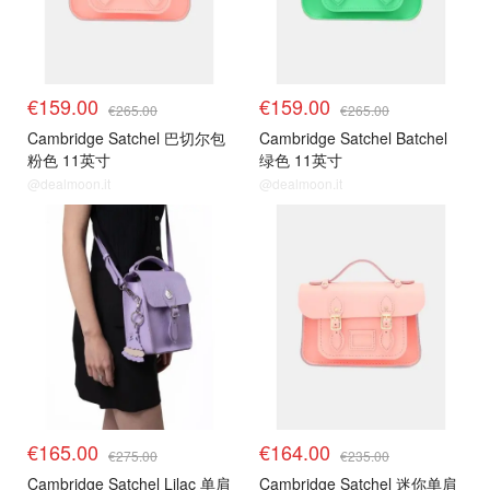
€159.00
€159.00
€265.00
€265.00
Cambridge Satchel 巴切尔包
Cambridge Satchel Batchel
粉色 11英寸
绿色 11英寸
@dealmoon.it
@dealmoon.it
€165.00
€164.00
€275.00
€235.00
Cambridge Satchel Lilac 单肩
Cambridge Satchel 迷你单肩