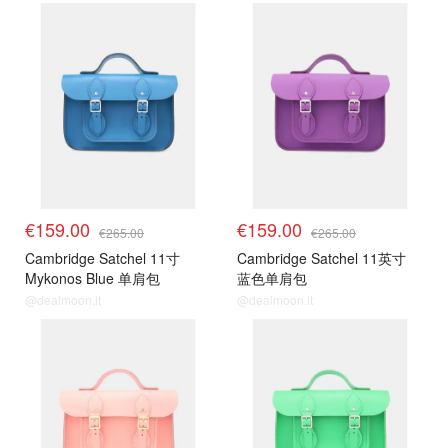
€159.00
€159.00
€265.00
€265.00
Cambridge Satchel 11寸
Cambridge Satchel 11英寸
Mykonos Blue 单肩包
蓝色单肩包
@dealmoon.it
@dealmoon.it