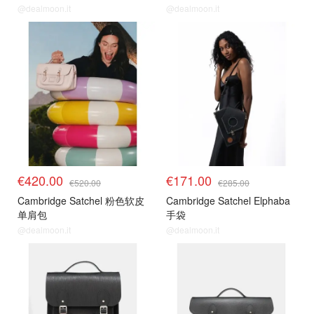
@dealmoon.it
@dealmoon.it
€420.00
€171.00
€520.00
€285.00
Cambridge Satchel 粉色软皮
Cambridge Satchel Elphaba
单肩包
手袋
@dealmoon.it
@dealmoon.it