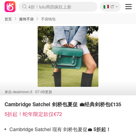
🇮🇹
IT
速领！Stanley独家85折
Boticinal 夏促开抢！
Zalando 奥莱闪促！每日更新
首页
服饰手袋
手袋钱包
来自
dealmoon.it
07-09更新
Cambridge Satchel 剑桥包夏促 💼经典剑桥包€135
5折起！蛇年限定款仅€72
Cambridge Satchel 现有 剑桥包夏促💼
5折起！