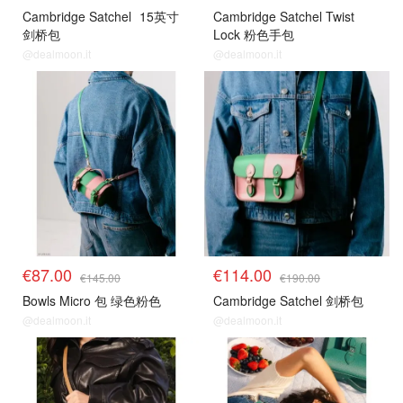
Cambridge Satchel
15英寸
Cambridge Satchel Twist
剑桥包
Lock 粉色手包
@dealmoon.it
@dealmoon.it
€87.00
€114.00
€145.00
€190.00
Bowls Micro 包 绿色粉色
Cambridge Satchel 剑桥包
@dealmoon.it
@dealmoon.it