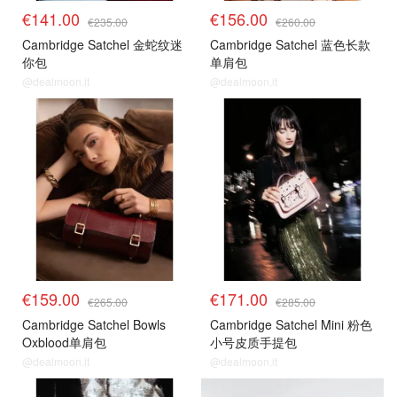
€141.00
€156.00
€235.00
€260.00
Cambridge Satchel 金蛇纹迷
Cambridge Satchel 蓝色长款
你包
单肩包
@dealmoon.it
@dealmoon.it
€159.00
€171.00
€265.00
€285.00
Cambridge Satchel Bowls
Cambridge Satchel Mini 粉色
Oxblood单肩包
小号皮质手提包
@dealmoon.it
@dealmoon.it