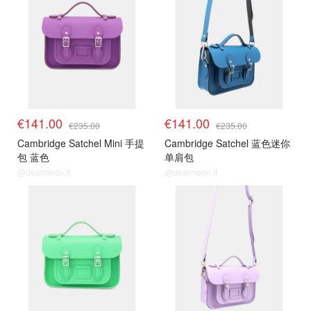
€141.00
€141.00
€235.00
€235.00
Cambridge Satchel Mini 手提
Cambridge Satchel 蓝色迷你
包 蓝色
单肩包
@dealmoon.it
@dealmoon.it