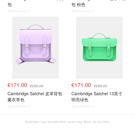
包
包 粉色
@dealmoon.it
@dealmoon.it
€171.00
€171.00
€285.00
€285.00
Cambridge Satchel 皮革背包
Cambridge Satchel 13英寸
薰衣草色
明亮绿色
@dealmoon.it
@dealmoon.it
Dealmoon may be paid when users buy items via our links.