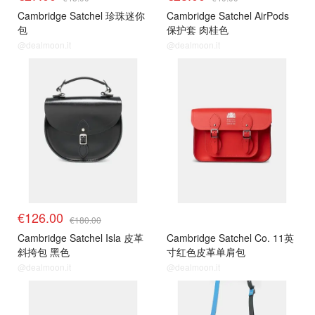
Cambridge Satchel 珍珠迷你
Cambridge Satchel AirPods
包
保护套 肉桂色
@dealmoon.it
@dealmoon.it
€126.00
€180.00
Cambridge Satchel Isla 皮革
Cambridge Satchel Co. 11英
斜挎包 黑色
寸红色皮革单肩包
@dealmoon.it
@dealmoon.it