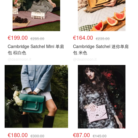
€199.00
€164.00
€285.00
€235.00
Cambridge Satchel Mini 单肩
Cambridge Satchel 迷你单肩
包 棕白色
包 米色
@dealmoon.it
@dealmoon.it
€180.00
€87.00
€300.00
€145.00