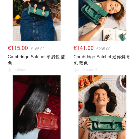
€115.00
€141.00
€165.00
€235.00
Cambridge Satchel 单肩包 蓝
Cambridge Satchel 迷你斜挎
色
包 蓝色
@dealmoon.it
@dealmoon.it