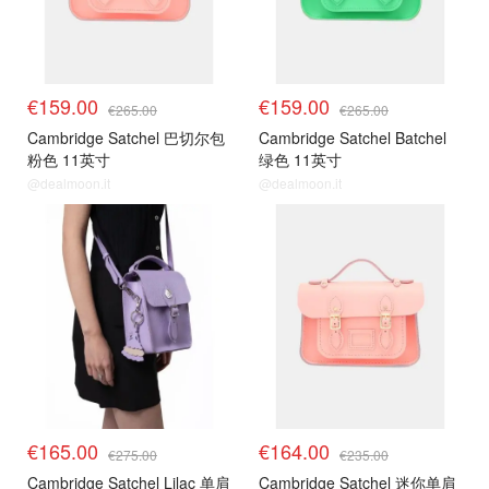
€159.00
€159.00
€265.00
€265.00
Cambridge Satchel 巴切尔包
Cambridge Satchel Batchel
粉色 11英寸
绿色 11英寸
@dealmoon.it
@dealmoon.it
€165.00
€164.00
€275.00
€235.00
Cambridge Satchel Lilac 单肩
Cambridge Satchel 迷你单肩