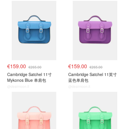
€159.00
€159.00
€265.00
€265.00
Cambridge Satchel 11寸
Cambridge Satchel 11英寸
Mykonos Blue 单肩包
蓝色单肩包
@dealmoon.it
@dealmoon.it