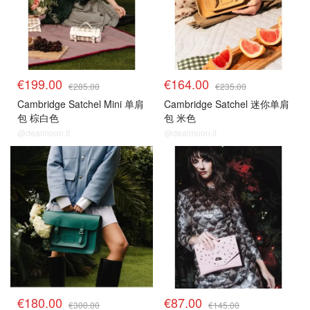
€199.00
€164.00
€285.00
€235.00
Cambridge Satchel Mini 单肩
Cambridge Satchel 迷你单肩
包 棕白色
包 米色
@dealmoon.it
@dealmoon.it
€180.00
€87.00
€300.00
€145.00