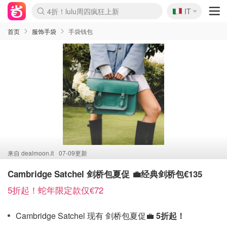
🇮🇹
4折！lulu周四疯狂上新
IT
Boticinal 夏促开抢！
速领！Stanley独家85折
Zalando 奥莱闪促！每日更新
首页
服饰手袋
手袋钱包
来自
dealmoon.it
07-09更新
Cambridge Satchel 剑桥包夏促 💼经典剑桥包€135
5折起！蛇年限定款仅€72
Cambridge Satchel 现有 剑桥包夏促💼
5折起！