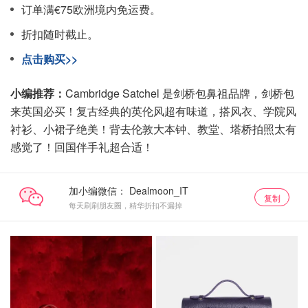
订单满€75欧洲境内免运费。
折扣随时截止。
点击购买>>
小编推荐：
Cambridge Satchel 是剑桥包鼻祖品牌，剑桥包
来英国必买！复古经典的英伦风超有味道，搭风衣、学院风
衬衫、小裙子绝美！背去伦敦大本钟、教堂、塔桥拍照太有
感觉了！回国伴手礼超合适！
加小编微信：
复制
每天刷刷朋友圈，精华折扣不漏掉