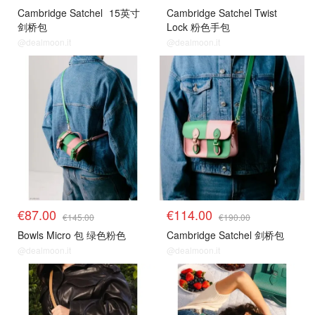
Cambridge Satchel
15英寸
Cambridge Satchel Twist
剑桥包
Lock 粉色手包
@dealmoon.it
@dealmoon.it
€87.00
€114.00
€145.00
€190.00
Bowls Micro 包 绿色粉色
Cambridge Satchel 剑桥包
@dealmoon.it
@dealmoon.it