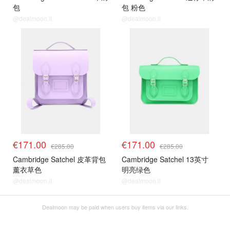
包
包 粉色
@dealmoon.it
@dealmoon.it
€171.00
€171.00
€285.00
€285.00
Cambridge Satchel 皮革背包
Cambridge Satchel 13英寸
薰衣草色
明亮绿色
@dealmoon.it
@dealmoon.it
Dealmoon may be paid when users buy items via our links.