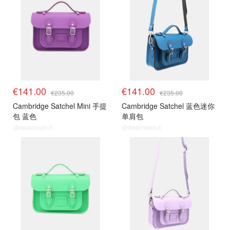
€141.00
€141.00
€235.00
€235.00
Cambridge Satchel Mini 手提
Cambridge Satchel 蓝色迷你
包 蓝色
单肩包
@dealmoon.it
@dealmoon.it