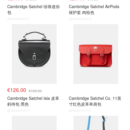
Cambridge Satchel 珍珠迷你
Cambridge Satchel AirPods
包
保护套 肉桂色
@dealmoon.it
@dealmoon.it
€126.00
€180.00
Cambridge Satchel Isla 皮革
Cambridge Satchel Co. 11英
斜挎包 黑色
寸红色皮革单肩包
@dealmoon.it
@dealmoon.it