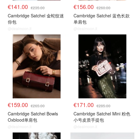
€141.00
€156.00
€235.00
€260.00
Cambridge Satchel 金蛇纹迷
Cambridge Satchel 蓝色长款
你包
单肩包
@dealmoon.it
@dealmoon.it
€159.00
€171.00
€265.00
€285.00
Cambridge Satchel Bowls
Cambridge Satchel Mini 粉色
Oxblood单肩包
小号皮质手提包
@dealmoon.it
@dealmoon.it