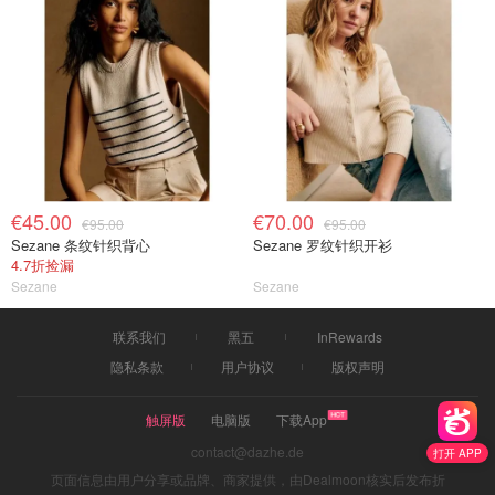
€45.00
€70.00
€95.00
€95.00
Sezane 条纹针织背心
Sezane 罗纹针织开衫
4.7折捡漏
Sezane
Sezane
联系我们
黑五
InRewards
隐私条款
用户协议
版权声明
触屏版
电脑版
下载App
contact@dazhe.de
打开 APP
页面信息由用户分享或品牌、商家提供，由Dealmoon核实后发布折