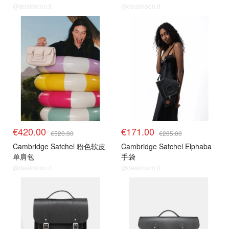
@dealmoon.it
@dealmoon.it
€420.00
€171.00
€520.00
€285.00
Cambridge Satchel 粉色软皮
Cambridge Satchel Elphaba
单肩包
手袋
@dealmoon.it
@dealmoon.it