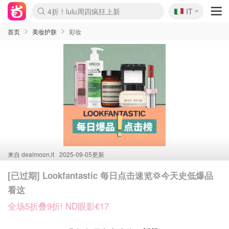
🇮🇹
4折！lulu周四疯狂上新
IT
Boticinal 夏促开抢！
速领！Stanley独家85折
Zalando 奥莱闪促！每日更新
首页
美妆护肤
彩妆
来自
dealmoon.it
2025-09-05更新
[已过期] Lookfantastic 每日点击速览💢今天史低爆品
看这
全场5折叠9折! ND眼影€17