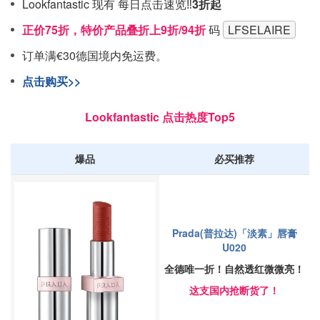
Lookfantastic 现有 每日点击速览‼️
3折起
正价75折，特价产品叠折上9折/94折
码
LFSELAIRE
订单满€30德国境内免运费。
点击购买>>
Lookfantastic 点击热度Top5
爆品
必买推荐
Prada(普拉达)「淡素」唇膏
U020
全德唯一折！自然透红微微亮！
这支国内抢断货了！