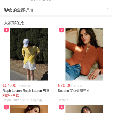
彩妆
的全部折扣
大家都在抢
1
2
€51.00
€70.00
€120.00
€95.00
Ralph Lauren Ralph Lauren 男童亚麻衬衫
Sezane 罗纹针织开衫
刘亦菲同款
Ralph Lauren
2001人感兴趣
Sezane
3
4