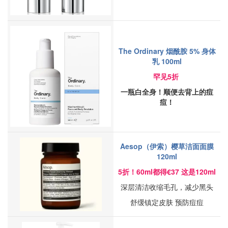
The Ordinary 烟酰胺 5% 身体
乳 100ml
罕见5折
一瓶白全身！顺便去背上的痘
痘！
Aesop（伊索）樱草洁面面膜
120ml
5折！60ml都得€37 这是120ml
深层清洁收缩毛孔，减少黑头
舒缓镇定皮肤 预防痘痘