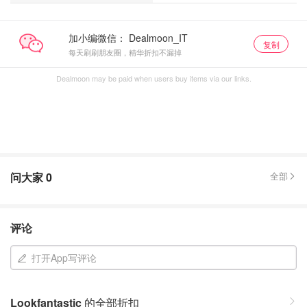
加小编微信：
复制
每天刷刷朋友圈，精华折扣不漏掉
Dealmoon may be paid when users buy items via our links.
问大家
0
全部
评论
打开App写评论
Lookfantastic
的全部折扣