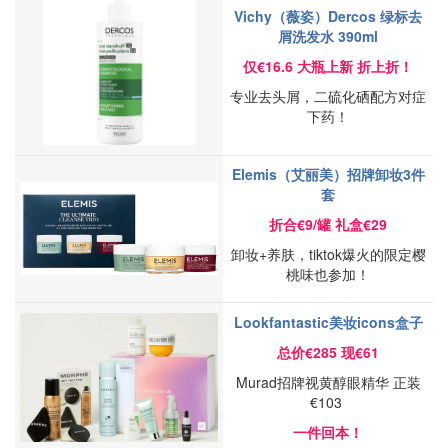
Vichy（薇姿）Dercos 绿标去
屑洗发水 390ml
仅€16.6 大瓶上新 折上折！
专业去头屑，二硫化硒配方对症
下药！
Elemis（艾丽美）招牌卸妆3件
套
折合€9/罐 礼盒€29
卸妆+养肤，tiktok爆火的限定樱
桃味也参加！
Lookfantastic美妆icons盒子
总价€285 现€61
Murad招牌视黄醇眼精华 正装
€103
一件回本！