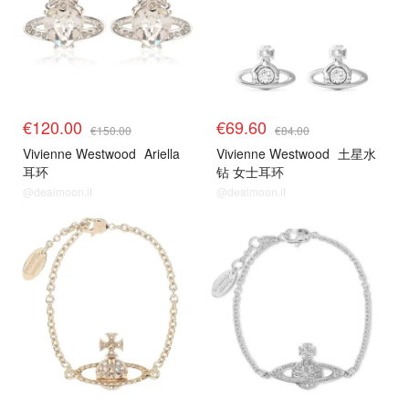
€120.00
€69.60
€150.00
€84.00
Vivienne Westwood
Ariella
Vivienne Westwood
土星水
耳环
钻 女士耳环
@dealmoon.it
@dealmoon.it