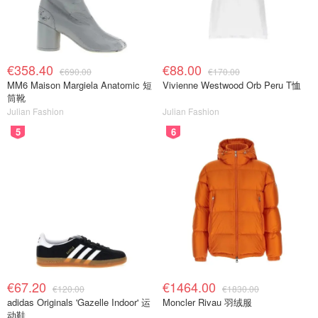
€358.40
€88.00
€690.00
€170.00
MM6 Maison Margiela Anatomic 短
Vivienne Westwood Orb Peru T恤
筒靴
Julian Fashion
Julian Fashion
5
6
€67.20
€1464.00
€120.00
€1830.00
adidas Originals 'Gazelle Indoor' 运
Moncler Rivau 羽绒服
动鞋