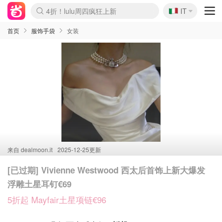
🇮🇹
4折！lulu周四疯狂上新
IT
Boticinal 夏促开抢！
速领！Stanley独家85折
Zalando 奥莱闪促！每日更新
首页
服饰手袋
女装
来自
dealmoon.it
2025-12-25更新
[已过期] Vivienne Westwood 西太后首饰上新大爆发
浮雕土星耳钉€69
5折起 Mayfair土星项链€96