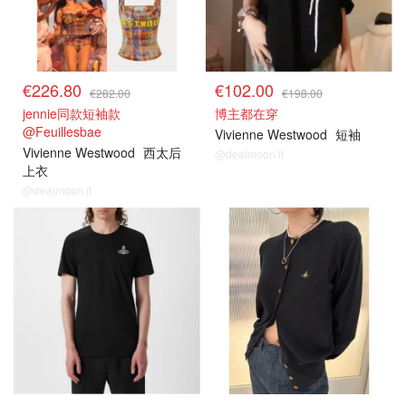
€226.80
€102.00
€282.00
€198.00
jennie同款短袖款
博主都在穿
@Feuillesbae
Vivienne Westwood
短袖
Vivienne Westwood
西太后
@dealmoon.it
上衣
@dealmoon.it