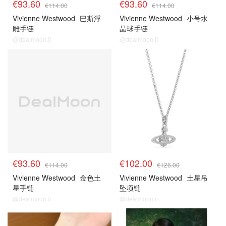
€93.60
€93.60
€114.00
€114.00
Vivienne Westwood
巴斯浮
Vivienne Westwood
小号水
雕手链
晶球手链
@dealmoon.it
@dealmoon.it
€93.60
€102.00
€114.00
€126.00
Vivienne Westwood
金色土
Vivienne Westwood
土星吊
星手链
坠项链
@dealmoon.it
@dealmoon.it