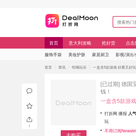
首页
意大利攻略
抢好货
点击
服饰手袋
美妆护肤
家居厨卫
影视/演出
首页
资讯
吃喝玩乐
一盒含5款游戏 好看又好
[已过期]
德国
钱！
一盒含5款游戏
打折网 播报
人气
玩
1
不用订阅Newsl
去购买