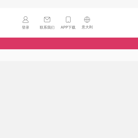
意大利
登录
联系我们
APP下载
🇺🇸
美国
🇨🇳
中国
🇨🇦
加拿大
扫码下载 App
🇬🇧
英国
Download on the
App Store
🇩🇪
德国
Download the
Android App
🇫🇷
法国
🇮🇹
意大利
🇦🇺
澳洲