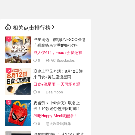
🇳🇿
新西兰
相关点击排行榜
巴黎周边｜解锁UNESCO双遗
产驯鹰骑马大秀❗️内附攻略
成人仅€14，Fnac+会员还有
折！
0
FNAC Spectacles
💥史上罕见奇观！8月12日迎
来日食+英仙座流星雨
日食+流星雨 一天两场奇观
0
Dealmoon
麦当劳 x《蜘蛛侠》联名上
线！10款迷你包挂限时薅！
🎁吃Happy Meal就能拿！
0
意大利吃喝玩乐
巴黎拍照神机！从Y2K到胶片