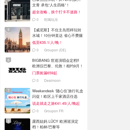
文青 承包“人生四格”！
超全攻略，挨个打卡不迷路！
0
吃喝玩乐
【威尼斯】不住主岛照样玩转
水城！10分钟直达 省心不费腿
低至€35.1/人/晚！
0
Groupon (DE)
BIGBANG 世巡演唱会定档‼️
欧洲仅巴黎、伦敦！相约9月！
门票捡漏€59起
0
Dealmoon
Weekendesk ‘随心住’旅行礼盒
闪促！欧区上千家酒店任选
说走就走之旅€41.45/人/晚起
0
Groupon FR
露西姑妈 LÜCY 欧洲巡演定
档！柏林/巴黎等