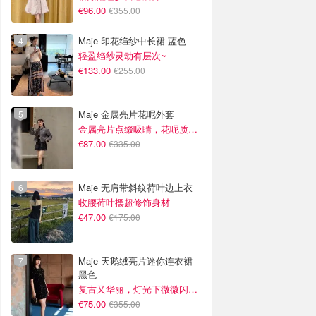
€96.00
€355.00
Maje 印花绉纱中长裙 蓝色
轻盈绉纱灵动有层次~
€133.00
€255.00
Maje 金属亮片花呢外套
金属亮片点缀吸睛，花呢质感高级又显贵
€87.00
€335.00
Maje 无肩带斜纹荷叶边上衣
收腰荷叶摆超修饰身材
€47.00
€175.00
Maje 天鹅绒亮片迷你连衣裙
黑色
复古又华丽，灯光下微微闪光~
€75.00
€355.00