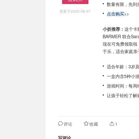
数量有限，先到
去购买
更新于2025-08-07
点击购买>>
小折推荐：
这个卡
BARMER 联合Sa
现在可免费领取啦
于乐，适合家庭亲
适合年龄：3岁
一盒内含5种小
游戏时间：每局约
让孩子轻松了解
评论
收藏
1
写评论