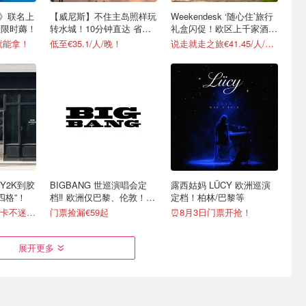
侠》联名上
【威尼斯】不住主岛照样玩
Weekendesk ‘随心住’旅行
挂限时薅！
转水城！10分钟直达 省心
礼盒闪促！欧区上千家酒店
不费腿
任选
l就能拿！
低至€35.1/人/晚！
说走就走之旅€41.45/人/晚起
Y2K到胶
BIGBANG 世巡演唱会定
露西姑妈 LÜCY 欧洲巡演
四格”！
档‼️ 欧洲仅巴黎、伦敦！相
定档！柏林/巴黎等
约9月！
超全攻略，挨个打卡不迷路！
门票捡漏€59起
⏰8月3日门票开抢！
展开更多