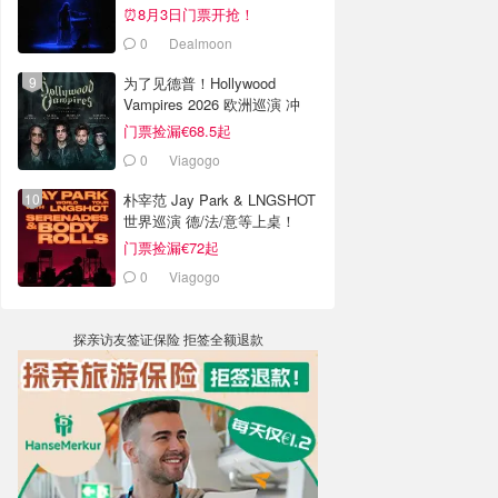
⏰8月3日门票开抢！
0
Dealmoon
为了见德普！Hollywood
Vampires 2026 欧洲巡演 冲
了！
门票捡漏€68.5起
0
Viagogo
朴宰范 Jay Park & LNGSHOT
世界巡演 德/法/意等上桌！
门票捡漏€72起
0
Viagogo
探亲访友签证保险 拒签全额退款