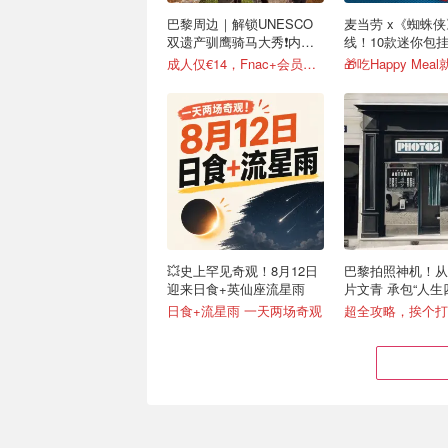
巴黎周边｜解锁UNESCO
麦当劳 x《蜘蛛
双遗产驯鹰骑马大秀❗️内附
线！10款迷你包
攻略
成人仅€14，Fnac+会员还有折！
🎁吃Happy Mea
💥史上罕见奇观！8月12日
巴黎拍照神机！从
迎来日食+英仙座流星雨
片文青 承包“人生
日食+流星雨 一天两场奇观