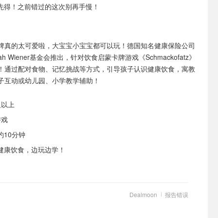
先得！之前错过的这次别再手慢！
牌真的太可爱啦，大宝宝小宝宝都可以玩！德国知名健康保险公司
rah Wiener基金会推出，针对饮食启蒙卡牌游戏《Schmackofatz》
！通过配对食物、记忆挑战等方式，引导孩子认识健康饮食，寓教
子互动或幼儿园、小学教学辅助！
及以上
游戏
10分钟
健康饮食，边玩边学！
Dealmoon
报告错误