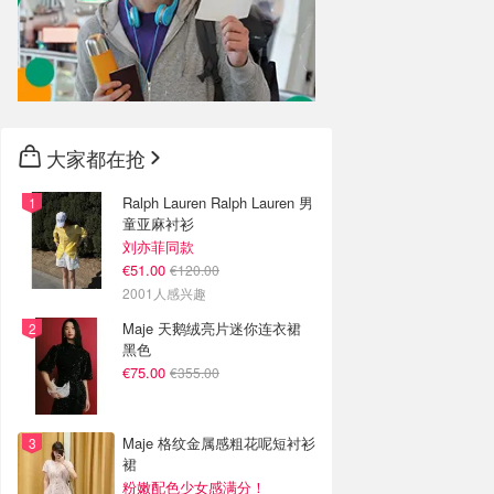
大家都在抢
Ralph Lauren Ralph Lauren 男
童亚麻衬衫
刘亦菲同款
€51.00
€120.00
2001人感兴趣
Maje 天鹅绒亮片迷你连衣裙
黑色
€75.00
€355.00
Maje 格纹金属感粗花呢短衬衫
裙
粉嫩配色少女感满分！