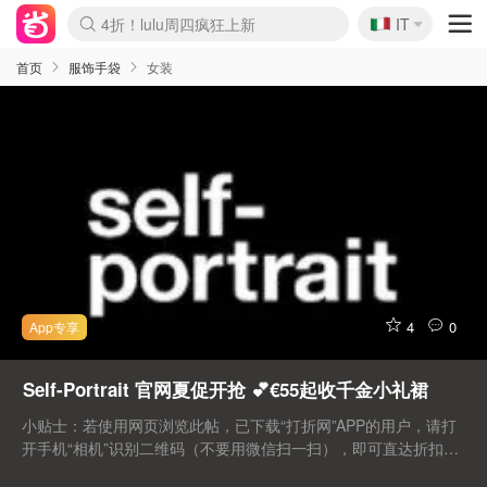
🇮🇹
4折！lulu周四疯狂上新
IT
Boticinal 夏促开抢！
速领！Stanley独家85折
Zalando 奥莱闪促！每日更新
首页
服饰手袋
女装
4
0
Self-Portrait 官网夏促开抢 💕€55起收千金小礼裙
小贴士：若使用网页浏览此帖，已下载“打折网”APP的用户，请打
开手机“相机”识别二维码（不要用微信扫一扫），即可直达折扣页
面