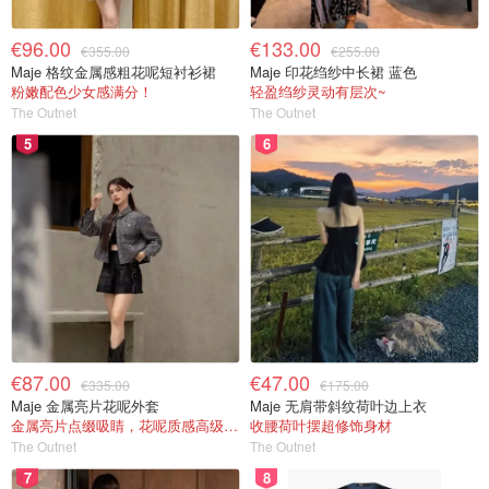
€96.00
€133.00
€355.00
€255.00
Maje 格纹金属感粗花呢短衬衫裙
Maje 印花绉纱中长裙 蓝色
粉嫩配色少女感满分！
轻盈绉纱灵动有层次~
The Outnet
The Outnet
5
6
€87.00
€47.00
€335.00
€175.00
Maje 金属亮片花呢外套
Maje 无肩带斜纹荷叶边上衣
金属亮片点缀吸睛，花呢质感高级又显贵
收腰荷叶摆超修饰身材
The Outnet
The Outnet
7
8