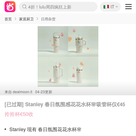
🇮🇹
4折！lulu周四疯狂上新
IT
Boticinal 夏促开抢！
速领！Stanley独家85折
Zalando 奥莱闪促！每日更新
首页
家居厨卫
日用杂货
来自
dealmoon.it
04-23更新
[已过期] Stanley 春日氛围感花花水杯🌸吸管杯仅€45
拎拎杯€50收
Stanley 现有 春日氛围花花水杯🌸