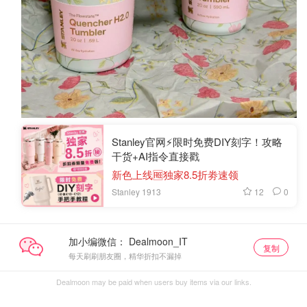
Stanley官网⚡️限时免费DIY刻字！攻略
干货+AI指令直接戳
新色上线🆓独家8.5折劵速领
12
0
Stanley 1913
加小编微信：
复制
每天刷刷朋友圈，精华折扣不漏掉
Dealmoon may be paid when users buy items via our links.