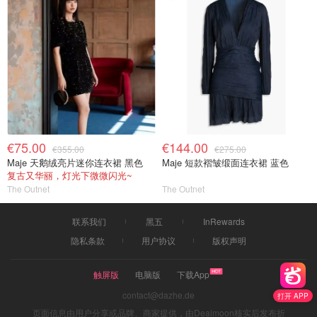
€75.00
€144.00
€355.00
€275.00
Maje 天鹅绒亮片迷你连衣裙 黑色
Maje 短款褶皱缎面连衣裙 蓝色
复古又华丽，灯光下微微闪光~
The Outnet
The Outnet
联系我们
黑五
InRewards
隐私条款
用户协议
版权声明
触屏版
电脑版
下载App
contact@dazhe.de
打开 APP
页面信息由用户分享或品牌、商家提供，由Dealmoon核实后发布折