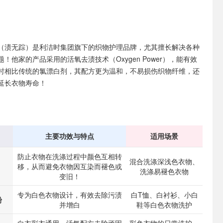
ish（渍无踪）是利洁时集团旗下的织物护理品牌，尤其擅长解决各种
！他家的产品采用的活氧去渍技术（Oxygen Power），能有效
时相比传统的氯漂白剂，其配方更为温和，不易损伤织物纤维，还
延长衣物寿命！
主要功效与特点
适用场景
防止衣物在洗涤过程中颜色互相转
混合洗涤深浅色衣物、
移，从而避免衣物因互染而褪色或
洗涤易褪色衣物
变旧！
专为白色衣物设计，有效去除污渍
白T恤、白衬衫、小白
粉
并增白
鞋等白色衣物洗护