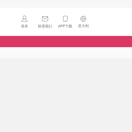
意大利
登录
联系我们
APP下载
🇺🇸
美国
🇨🇳
中国
🇨🇦
加拿大
扫码下载 App
🇬🇧
英国
Download on the
App Store
🇩🇪
德国
Download the
Android App
🇫🇷
法国
🇮🇹
意大利
🇦🇺
澳洲