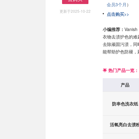
会员3个月
）
去购买
更新于2025-10-22
点击购买>>
小编推荐：
Van
衣物去渍护色的难题
去除顽固污渍，同
能帮助护色防褪，
🌟 热门产品一览：
产品
防串色洗衣纸
活氧亮白去渍