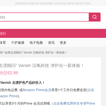
Dealmoon may be paid when users buy items via our links.
排行
/体育
个护健康
电子电脑
资讯
更多
99 “金牌去渍顾问” Vanish 活氧科技 净护合一新体验！
去渍顾问” Vanish 活氧科技 净护合一新体验！
仅€2.99
有
Vanish 去渍护色产品好价入！
利境内免运费, 或
Amazon Prime会员
享受1个工作日免费送货(
点击
on Prime
)。
以享受3个月的Prime 会员试用哦（
点击免费试用学生专享Prime