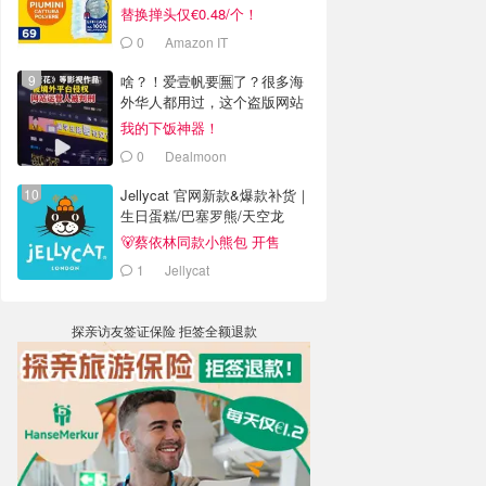
替换掸头仅€0.48/个！
0
Amazon IT
啥？！爱壹帆要🈚️了？很多海
外华人都用过，这个盗版网站
老板被判4年半
我的下饭神器！
0
Dealmoon
Jellycat 官网新款&爆款补货｜
生日蛋糕/巴塞罗熊/天空龙
🐻蔡依林同款小熊包 开售
1
Jellycat
探亲访友签证保险 拒签全额退款