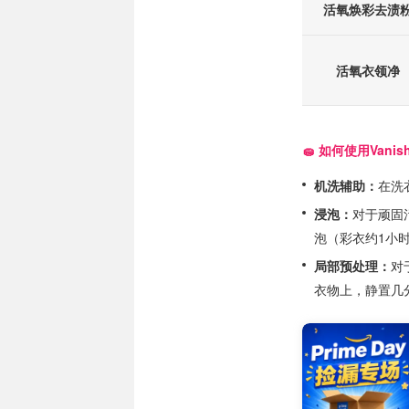
活氧焕彩去渍
活氧衣领净
🧽 如何使用Vani
机洗辅助：
在洗
浸泡：
对于顽固
泡（彩衣约1小
局部预处理：
对
衣物上，静置几