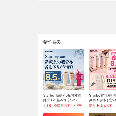
猜你喜欢
Stanley 新款Pro吸管杯首
Stanley官网⚡️限
降价 €28起🔥保冷12h+，
刻字！攻略干货+
便携不漏水
接戳
7折起+叠限量独家8.5折券