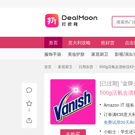
首页
意大利攻略
抢好货
点击
服饰手袋
美妆护肤
家居厨卫
影视/演出
首页
家居厨卫
日用杂货
500g活氧去渍粉仅€2.
[已过期]
“金牌
500g活氧去渍粉
Amazon IT 现
2
订单满€35意大
免费试用30天Amaz
小贴士：学生还可
去购买