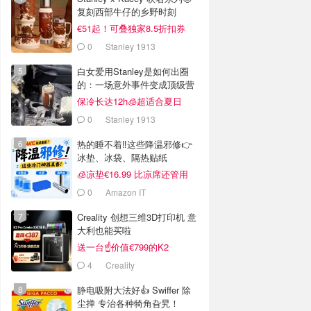
复刻西部牛仔的乡野时刻
€51起！可叠独家8.5折扣券
0
Stanley 1913
白女爱用Stanley是如何出圈
的：一场意外事件变成顶级营
销案例
保冷长达12h🧊超适合夏日
0
Stanley 1913
热的睡不着‼️这些降温邪修👉
冰垫、冰袋、隔热贴纸
🧊凉垫€16.99 比凉席还管用
0
Amazon IT
Creality 创想三维3D打印机 意
大利也能买啦
送一台☝️价值€799的K2
Combo！
4
Creality
静电吸附大法好👍 Swiffer 除
尘掸 专治各种犄角旮旯！