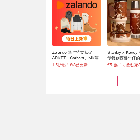
Zalando 限时特卖私促 -
Stanley x Kac
ARKET、Carhartt、MK等
🤠复刻西部牛仔
1.5折起！8/8已更新
€51起！可叠独家8
啥？！爱壹帆要🈚️了？很多
Lyca 电话卡 15
海外华人都用过，这个盗版
网+免费电话/短信