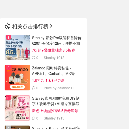
🇳🇿
新西兰
相关点击排行榜
Stanley 新款Pro吸管杯首降价
€28起🔥保冷12h+，便携不漏
水
7折起+叠限量独家8.5折券
0
Stanley 1913
Zalando 限时特卖私促 -
ARKET、Carhartt、MK等
1.5折起！8/8已更新
0
Privé by Zalando IT
Stanley官网⚡️限时免费DIY刻
字！攻略干货+AI指令直接戳
新色上线🆓独家8.5折劵速领
0
Stanley 1913
Stanley x Kacey 联名系列🤠