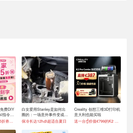
时免费DIY
白女爱用Stanley是如何出
Creality 创想三维3D打印机
AI指令直
圈的：一场意外事件变成顶
意大利也能买啦
级营销案例
新色上线🆓独家8.5折劵速领
保冷长达12h🧊超适合夏日
送一台☝️价值€799的K2 Combo！