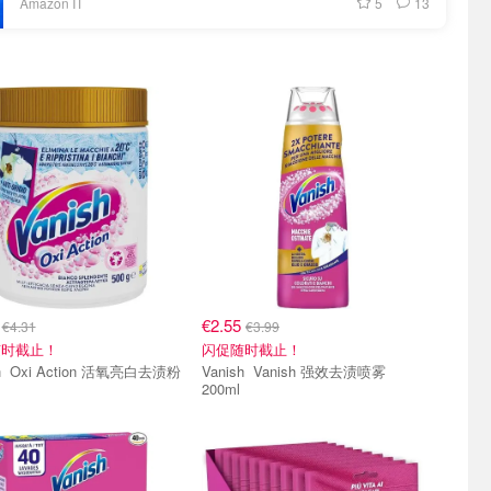
5
13
Amazon IT
9
€2.55
€4.31
€3.99
随时截止！
闪促随时截止！
亮白去渍粉
Vanish Vanish 强效去渍喷雾
200ml