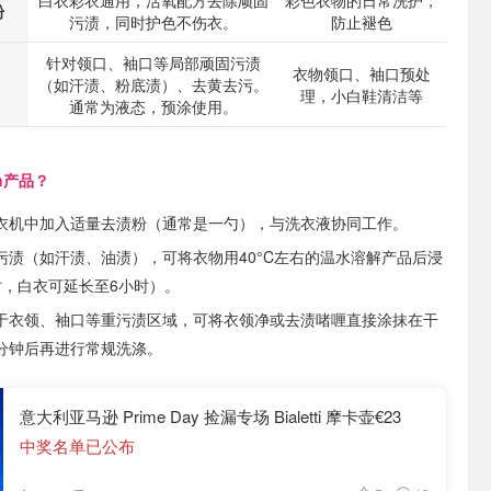
白衣彩衣通用，活氧配方去除顽固
彩色衣物的日常洗护，
粉
污渍，同时护色不伤衣。
防止褪色
针对领口、袖口等局部顽固污渍
衣物领口、袖口预处
（如汗渍、粉底渍）、去黄去污。
理，小白鞋清洁等
通常为液态，预涂使用。
sh产品？
衣机中加入适量去渍粉（通常是一勺），与洗衣液协同工作。
污渍（如汗渍、油渍），可将衣物用40°C左右的温水溶解产品后浸
时，白衣可延长至6小时）。
于衣领、袖口等重污渍区域，可将衣领净或去渍啫喱直接涂抹在干
分钟后再进行常规洗涤。
意大利亚马逊 Prime Day 捡漏专场 Bialetti 摩卡壶€23
中奖名单已公布