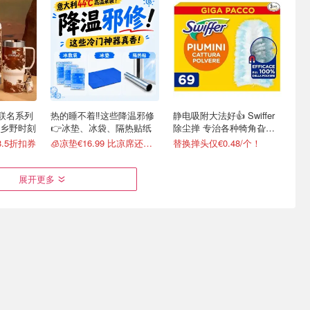
ey 联名系列
热的睡不着‼️这些降温邪修
静电吸附大法好👍 Swiffer
的乡野时刻
👉冰垫、冰袋、隔热贴纸
除尘掸 专治各种犄角旮
旯！
.5折扣券
🧊凉垫€16.99 比凉席还管用
替换掸头仅€0.48/个！
展开更多
0GB包月上
史低！家庭必备Fairy洗碗
告别意大利硬水！从此洗澡
块超强去污！180块仅
皮肤不干、头发不糙~