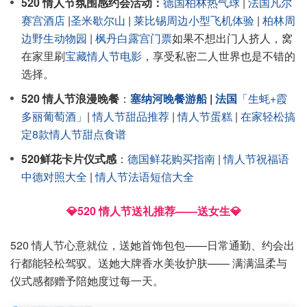
520 情人节氛围感约会活动：
德国柏林热气球
|
法国凡尔
赛宫酒店
|
圣米歇尔山
|
莱比锡周边小型飞机体验
|
柏林周
边野生动物园
|
枫丹白露宫门票
如果不想出门人挤人，窝
在家里刷
宝藏情人节电影
，享受私密二人世界也是不错的
选择。
520 情人节浪漫晚餐
：
塞纳河晚餐游船
|
法国
「生蚝+霞
多丽葡萄酒」
|
情人节甜品推荐
|
情人节蛋糕
|
在家轻松搞
定8款情人节甜点食谱
520鲜花卡片仪式感
：
德国鲜花购买指南
|
情人节祝福语
中德对照大全
|
情人节法语短信大全
💎520 情人节送礼推荐——送女生💎
520 情人节心意就位，送她首饰包包——日常通勤、约会出
行都能轻松驾驭。送她大牌香水美妆护肤—— 满满温柔与
仪式感都赠予陪她度过每一天。