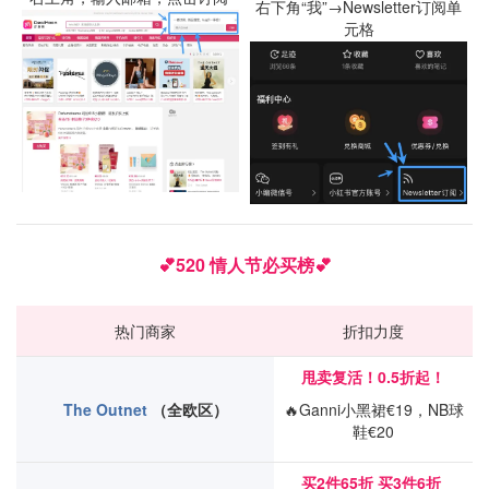
右下角“我”→Newsletter订阅单
元格
💕520 情人节必买榜💕
热门商家
折扣力度
甩卖复活！
0.5折起！
The Outnet
（全欧区）
🔥Ganni小黑裙€19，NB球
鞋€20
买2件65折 买3件6折