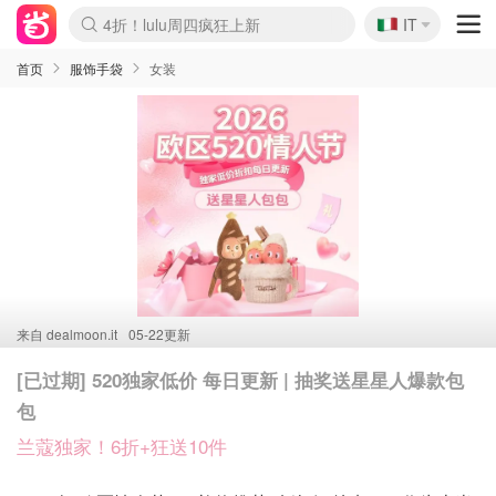
🇮🇹
4折！lulu周四疯狂上新
IT
Boticinal 夏促开抢！
速领！Stanley独家85折
Zalando 奥莱闪促！每日更新
首页
服饰手袋
女装
来自
dealmoon.it
05-22更新
[已过期] 520独家低价 每日更新 | 抽奖送星星人爆款包
包
兰蔻独家！6折+狂送10件