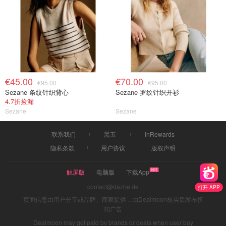
€45.00
€70.00
€95.00
€95.00
Sezane 条纹针织背心
Sezane 罗纹针织开衫
4.7折捡漏
Sezane
Sezane
联系我们
黑五
InRewards
隐私条款
用户协议
版权声明
触屏版
电脑版
下载App
contact@dazhe.de
打开 APP
页面信息由用户分享或品牌、商家提供，由Dealmoon核实后发布折
扣广告
Dealmoon may get paid by brands or deals when user buy