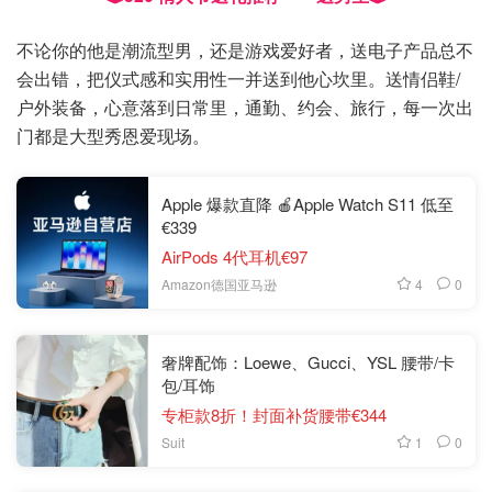
不论你的他是潮流型男，还是游戏爱好者，送电子产品总不
会出错，把仪式感和实用性一并送到他心坎里。送情侣鞋/
户外装备，心意落到日常里，通勤、约会、旅行，每一次出
门都是大型秀恩爱现场。
Apple 爆款直降 🍎Apple Watch S11 低至
€339
AirPods 4代耳机€97
4
0
Amazon德国亚马逊
奢牌配饰：Loewe、Gucci、YSL 腰带/卡
包/耳饰
专柜款8折！封面补货腰带€344
1
0
Suit