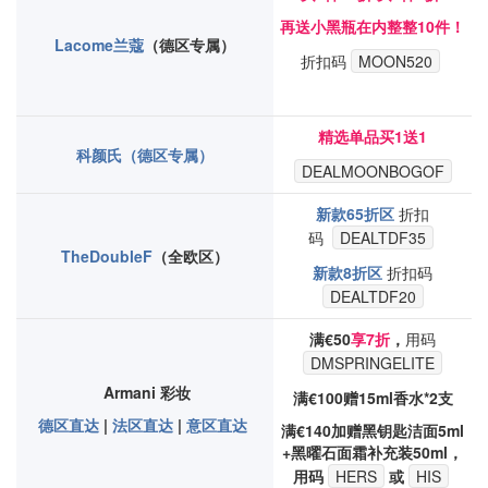
再送小黑瓶在内整整10件！
Lacome兰蔻
（德区专属）
折扣码
MOON520
精选单品买1送1
科颜氏（德区专属）
DEALMOONBOGOF
新款65折区
折扣
码
DEALTDF35
TheDoubleF
（全欧区）
新款8折区
折扣码
DEALTDF20
满€50
享7折
，
用码
DMSPRINGELITE
Armani 彩妆
满€100赠15ml香水*2支
德区直达
|
法区直达
|
意区直达
满€140加赠黑钥匙洁面5ml
+黑曜石面霜补充装50ml，
用码
HERS
或
HIS