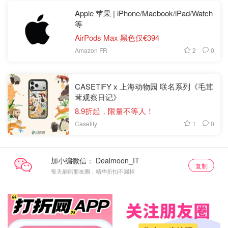
Apple 苹果 | iPhone/Macbook/iPad/Watch
等
AirPods Max 黑色仅€394
2
0
Amazon FR
CASETiFY x 上海动物园 联名系列《毛茸
茸观察日记》
8.9折起，限量不等人！
1
0
Casetify
加小编微信：
复制
每天刷刷朋友圈，精华折扣不漏掉