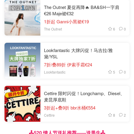
The Outnet 夏促再降🔥 BA&SH一字肩
€26 Maje裙€32
1折起 Ganni小黑裙€19
6
0
The Outnet
Lookfantastic 大牌闪促！马吉拉/雅
黛/YSL
7折/叠89折 伊索手霜€24
5
0
Lookfantastic
Cettire 限时闪促！Longchamp、Diesel、
麦昆厚底鞋
3折起+叠9折 bbr水桶€554
8
2
Cettire
🕹️520 情人节送礼推荐——送男生🕹️