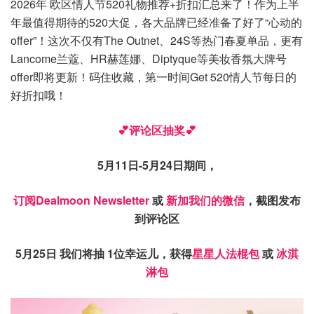
2026年 欧区情人节520礼物推荐+折扣汇总来了！作为上半
年最值得期待的520大促，各大品牌已经准备了好了“心动的
offer”！这次不仅有The Outnet、24S等热门春夏单品，更有
Lancome兰蔻、HR赫莲娜、Diptyque等美妆香氛大牌号
offer即将更新！码住收藏，第一时间Get 520情人节每日的
好折扣哦！
💕评论区抽奖💕
5月11日-5月24日期间，
订阅Dealmoon Newsletter
或
新加我们的微信
，截图发布
到评论区
5月25日 我们将抽 1位幸运儿，获得
星星人法棍包
或
冰淇
淋包