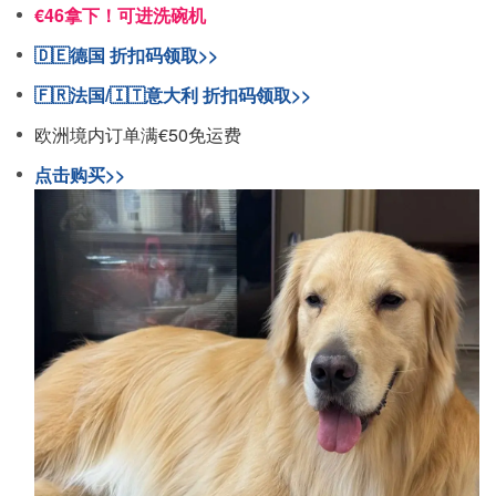
€46拿下！可进洗碗机
🇩🇪德国 折扣码领取>>
🇫🇷法国/🇮🇹意大利 折扣码领取>>
欧洲境内订单满€50免运费
点击购买>>