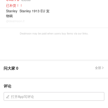
已补货！！
Stanley
Stanley 1913 EU 宠
物碗
@dealmoon.it
Dealmoon may be paid when users buy items via our links.
问大家
0
全部
评论
打开App写评论