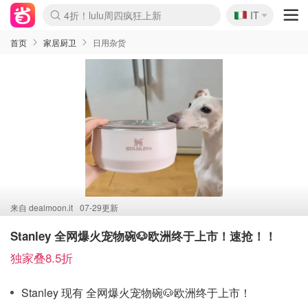
🇮🇹
4折！lulu周四疯狂上新
IT
Boticinal 夏促开抢！
速领！Stanley独家85折
Zalando 奥莱闪促！每日更新
首页
家居厨卫
日用杂货
来自
dealmoon.it
07-29更新
Stanley 全网爆火宠物碗🐶欧洲终于上市！速抢！！
独家叠8.5折
Stanley 现有 全网爆火宠物碗🐶欧洲终于上市！